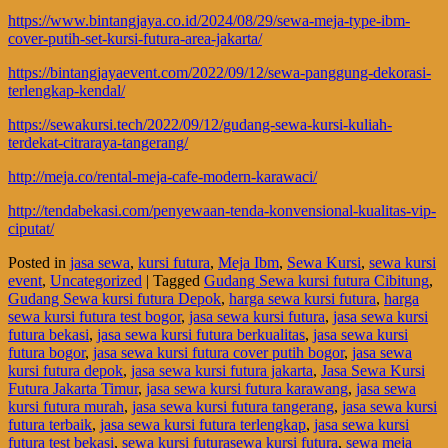
https://www.bintangjaya.co.id/2024/08/29/sewa-meja-type-ibm-
cover-putih-set-kursi-futura-area-jakarta/
https://bintangjayaevent.com/2022/09/12/sewa-panggung-dekorasi-
terlengkap-kendal/
https://sewakursi.tech/2022/09/12/gudang-sewa-kursi-kuliah-
terdekat-citraraya-tangerang/
http://meja.co/rental-meja-cafe-modern-karawaci/
http://tendabekasi.com/penyewaan-tenda-konvensional-kualitas-vip-
ciputat/
Posted in
jasa sewa
,
kursi futura
,
Meja Ibm
,
Sewa Kursi
,
sewa kursi
event
,
Uncategorized
|
Tagged
Gudang Sewa kursi futura Cibitung
,
Gudang Sewa kursi futura Depok
,
harga sewa kursi futura
,
harga
sewa kursi futura test bogor
,
jasa sewa kursi futura
,
jasa sewa kursi
futura bekasi
,
jasa sewa kursi futura berkualitas
,
jasa sewa kursi
futura bogor
,
jasa sewa kursi futura cover putih bogor
,
jasa sewa
kursi futura depok
,
jasa sewa kursi futura jakarta
,
Jasa Sewa Kursi
Futura Jakarta Timur
,
jasa sewa kursi futura karawang
,
jasa sewa
kursi futura murah
,
jasa sewa kursi futura tangerang
,
jasa sewa kursi
futura terbaik
,
jasa sewa kursi futura terlengkap
,
jasa sewa kursi
futura test bekasi
,
sewa kursi futurasewa kursi futura
,
sewa meja