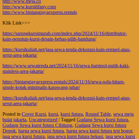
http://www.meja.co
http://www.kursitifany.com
http://www.bintangjayaexpress.rentals
Klik Link>>>
https://sarungkursimurah.com/index.php/2024/11/16/distributor-
kain-penutup-kursi-desain-bebas-pilih-bandung/
https://kursikuliah.net/jasa-sewa-tenda-dekorasi-kain-rempel-atau-
serut-area-jakarta/
https://www.sewatenda.net/2024/11/16/sewa-barstool-putih-kaki-
stainless-area-jakarta/
https://bintangjayaexpress.rentals/2024/11/16/sewa-sofa-hitam-
single-kotak-minimalis-karawang-jabar/
https://kursikuliah.net/jasa-sewa-tenda-dekorasi-kain-rempel-atau-
serut-area-jakarta/
Posted in
Cover Kursi
,
kursi
,
kursi futura
,
Round Table
,
sewa meja
bulat jakarta
,
Uncategorized
|
Tagged
Gudang Sewa kursi futura
,
Gudang Sewa kursi futura Cibitung
,
Gudang Sewa kursi futura
Depok
,
harga sewa kursi futura
,
harga sewa kursi futura test bogor
,
jasa sewa kursi futura
,
jasa sewa kursi futura bekasi
,
jasa sewa kursi