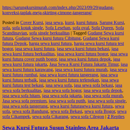
https://sarungkursimurah.com/index.php/2023/09/29/gudang-
konveksi-taplak-meja-skirting-cimone-tangerang/
Posted in
Cover Kursi
,
jasa sewa
,
kursi
,
kursi futura
,
Sarung Kursi
,
sofa
,
sofa kotak single
,
Sofa Lesehan
,
sofa oval
,
Sofa Queen
,
Sofa
Scandinavian
,
sofa single berkualitas
|
Tagged
Gudang Sewa kursi
futura
,
Gudang Sewa kursi futura Cibitung
,
Gudang Sewa kursi
futura Depok
,
harga sewa kursi futura
,
harga sewa kursi futura test
bogor
,
jasa sewa kursi futura
,
jasa sewa kursi futura bekasi
,
jasa
sewa kursi futura berkualitas
,
jasa sewa kursi futura bogor
,
jasa sewa
kursi futura cover putih bogor
,
jasa sewa kursi futura depok
,
jasa
sewa kursi futura jakarta
,
Jasa Sewa Kursi Futura Jakarta Timur
,
jasa
sewa kursi futura karawang
,
jasa sewa kursi futura murah
,
jasa sewa
kursi futura rumbai
,
jasa sewa kursi futura tangerang
,
jasa sewa
kursi futura terbaik
,
jasa sewa kursi futura terlengkap
,
jasa sewa
kursi futura test bekasi
,
jasa sewa sofa
,
jasa sewa sofa bekasi
,
jasa
sewa sofa berkualitas
,
jasa sewa sofa bogor
,
jasa sewa sofa depok
,
jasa sewa sofa hitam
,
jasa sewa sofa jakarta
,
jasa sewa sofa murah
,
Jasa sewa sofa premium
,
jasa sewa sofa putih
,
jasa sewa sofa single
,
jasa sewa sofa tangerang
,
sewa kursi futurasewa kursi futura
,
sewa
sofa
,
sewa sofa Bandung
,
sewa sofa Bekasi
,
sewa sofa Bogor
,
sewa
sofa Cikampek
,
sewa sofa Cikarang
,
sewa sofa Cilegon
|
2
Replies
Sewa Kursi Futura Susun Stainless Area Jakarta