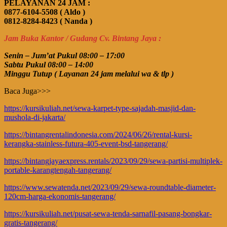
PELAYANAN 24 JAM :
0877-6104-5508 ( Aldo )
0812-8284-8423 ( Nanda )
Jam Buka Kantor / Gudang Cv. Bintang Jaya :
Senin – Jum’at Pukul 08:00 – 17:00
Sabtu Pukul 08:00 – 14:00
Minggu Tutup ( Layanan 24 jam melalui wa & tlp )
Baca Juga>>>
https://kursikuliah.net/sewa-karpet-type-sajadah-masjid-dan-
mushola-di-jakarta/
https://bintangrentalindonesia.com/2024/06/26/rental-kursi-
kerangka-stainless-futura-405-event-bsd-tangerang/
https://bintangjayaexpress.rentals/2023/09/29/sewa-partisi-multiplek-
portable-karangtengah-tangerang/
https://www.sewatenda.net/2023/09/29/sewa-roundtable-diameter-
120cm-harga-ekonomis-tangerang/
https://kursikuliah.net/pusat-sewa-tenda-sarnafil-pasang-bongkar-
gratis-tangerang/