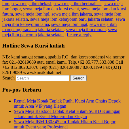
ibm
,
sewa meja ibm bekasi
,
sewa meja ibm berkualitas
,
sewa meja
ibm bogor
,
sewa meja ibm dan kursi event
,
sewa meja ibm dan kursi
futura
,
sewa meja ibm hpl
,
sewa meja ibm jakarta
,
sewa meja ibm
jakarta selatan
,
sewa meja ibm kebayoran baru jakarta selatan
,
sewa
meja ibm kebayoran lama
,
sewa meja ibm lipat
,
sewa meja ibm
mampang prapatan jakarta selatan
,
sewa meja ibm murah
,
sewa
meja ibm pancoran jakarta selatan
|
Leave a reply
Hotline Sewa Kursi kuliah
NB: kami sangat senang apabila P.O. dan korespondensi via nomor
fax 021-82619089 atau email kami. Telp.+62 85.777.333.808 Call
+62 812.8620.3076 Telp (021) 8261.9088 / 8260.1199 Fax (021)
8261.9089 www.kursikuliah.net
Search
Pos-pos Terbaru
Rental Meja Kotak Taplak Putih, Kursi Arm Chairs Depok
untuk Area VIP yang Elegan
Sewa Meja Barstool Taplak Ketat Hitam SCBD Kuningan
Jakarta untuk Event Modern dan Elegan
Sewa Meja IBM 180×45 cm Taplak Hitam Ketat Bogor
untuk Event yang Profesional