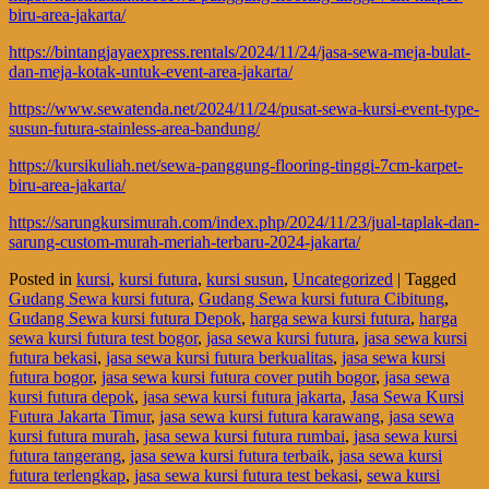
biru-area-jakarta/
https://bintangjayaexpress.rentals/2024/11/24/jasa-sewa-meja-bulat-
dan-meja-kotak-untuk-event-area-jakarta/
https://www.sewatenda.net/2024/11/24/pusat-sewa-kursi-event-type-
susun-futura-stainless-area-bandung/
https://kursikuliah.net/sewa-panggung-flooring-tinggi-7cm-karpet-
biru-area-jakarta/
https://sarungkursimurah.com/index.php/2024/11/23/jual-taplak-dan-
sarung-custom-murah-meriah-terbaru-2024-jakarta/
Posted in
kursi
,
kursi futura
,
kursi susun
,
Uncategorized
|
Tagged
Gudang Sewa kursi futura
,
Gudang Sewa kursi futura Cibitung
,
Gudang Sewa kursi futura Depok
,
harga sewa kursi futura
,
harga
sewa kursi futura test bogor
,
jasa sewa kursi futura
,
jasa sewa kursi
futura bekasi
,
jasa sewa kursi futura berkualitas
,
jasa sewa kursi
futura bogor
,
jasa sewa kursi futura cover putih bogor
,
jasa sewa
kursi futura depok
,
jasa sewa kursi futura jakarta
,
Jasa Sewa Kursi
Futura Jakarta Timur
,
jasa sewa kursi futura karawang
,
jasa sewa
kursi futura murah
,
jasa sewa kursi futura rumbai
,
jasa sewa kursi
futura tangerang
,
jasa sewa kursi futura terbaik
,
jasa sewa kursi
futura terlengkap
,
jasa sewa kursi futura test bekasi
,
sewa kursi