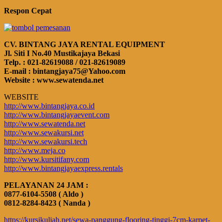
Respon Cepat
CV. BINTANG JAYA RENTAL EQUIPMENT
Jl. Siti I No.40 Mustikajaya Bekasi
Telp. : 021-82619088 / 021-82619089
E-mail : bintangjaya75@Yahoo.com
Website : www.sewatenda.net
WEBSITE
http://www.bintangjaya.co.id
http://www.bintangjayaevent.com
http://www.sewatenda.net
http://www.sewakursi.net
http://www.sewakursi.tech
http://www.meja.co
http://www.kursitifany.com
http://www.bintangjayaexpress.rentals
PELAYANAN 24 JAM :
0877-6104-5508 ( Aldo )
0812-8284-8423 ( Nanda )
https://kursikuliah.net/sewa-panggung-flooring-tinggi-7cm-karpet-