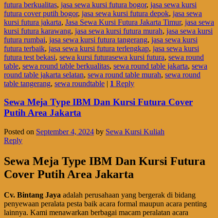
futura berkualitas
,
jasa sewa kursi futura bogor
,
jasa sewa kursi
futura cover putih bogor
,
jasa sewa kursi futura depok
,
jasa sewa
kursi futura jakarta
,
Jasa Sewa Kursi Futura Jakarta Timur
,
jasa sewa
kursi futura karawang
,
jasa sewa kursi futura murah
,
jasa sewa kursi
futura rumbai
,
jasa sewa kursi futura tangerang
,
jasa sewa kursi
futura terbaik
,
jasa sewa kursi futura terlengkap
,
jasa sewa kursi
futura test bekasi
,
sewa kursi futurasewa kursi futura
,
sewa round
table
,
sewa round table berkualitas
,
sewa round table jakarta
,
sewa
round table jakarta selatan
,
sewa round table murah
,
sewa round
table tangerang
,
sewa roundtable
|
1
Reply
Sewa Meja Type IBM Dan Kursi Futura Cover
Putih Area Jakarta
Posted on
September 4, 2024
by
Sewa Kursi Kuliah
Reply
Sewa Meja Type IBM Dan Kursi Futura
Cover Putih Area Jakarta
Cv. Bintang Jaya
adalah perusahaan yang bergerak di bidang
penyewaan peralata pesta baik acara formal maupun acara penting
lainnya. Kami menawarkan berbagai macam peralatan acara