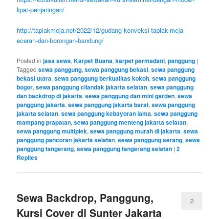
lipat-penjaringan/
http://taplakmeja.net/2022/12/gudang-konveksi-taplak-meja-
eceran-dan-borongan-bandung/
Posted in
jasa sewa
,
Karpet Buana
,
karpet permadani
,
panggung
|
Tagged
sewa panggung
,
sewa panggung bekasi
,
sewa panggung
bekasi utara
,
sewa panggung berkualitas kokoh
,
sewa panggung
bogor
,
sewa panggung cilandak jakarta selatan
,
sewa panggung
dan backdrop di jakarta
,
sewa panggung dan mini garden
,
sewa
panggung jakarta
,
sewa panggung jakarta barat
,
sewa panggung
jakarta selatan
,
sewa panggung kebayoran lama
,
sewa panggung
mampang prapatan
,
sewa panggung menteng jakarta selatan
,
sewa panggung multiplek
,
sewa panggung murah di jakarta
,
sewa
panggung pancoran jakarta selatan
,
sewa panggung serang
,
sewa
panggung tangerang
,
sewa panggung tangerang selatan
|
2
Replies
Sewa Backdrop, Panggung,
2
Kursi Cover di Sunter Jakarta