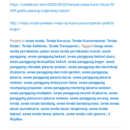
https://sewakursi.tech/2022/09/22/tempat-sewa-kursi-futura-ftr-
405-gratis-pasang-cugenang-cianjur/
http://meja.co/penyewaan-meja-vip-kaca-penyimpanan-praktis-
bogor/
Posted in
sewa tenda
,
Tenda Kerucut
,
Tenda Konvensional
,
Tenda
Roder
,
Tenda Sailtents
,
Tenda Transparan
|
Tagged
harga sewa
tenda pernikahan
,
paket sewa tenda pernikahan murah
,
sewa
panggung
,
sewa panggung bekasi
,
sewa panggung bekasi utara
,
sewa panggung berkualitas kokoh
,
sewa panggung bogor
,
sewa
panggung cilandak jakarta selatan
,
sewa panggung dan backdrop
di jakarta
,
sewa panggung dan mini garden
,
sewa panggung
jakarta
,
sewa panggung jakarta barat
,
sewa panggung jakarta
selatan
,
sewa panggung kebayoran lama
,
sewa panggung
mampang prapatan
,
sewa panggung menteng jakarta selatan
,
sewa panggung multiplek
,
sewa panggung murah di jakarta
,
sewa
panggung pancoran jakarta selatan
,
sewa panggung serang
,
sewa
tenda
,
sewa tenda bandung
,
sewa tenda bandung kota
,
sewa tenda
bazar purwakarta
,
sewa tenda bazar tangerang
,
sewa tenda
bekasi
,
sewa tenda besar jakarta
,
sewa tenda cafe jakarta
|
2
Replies