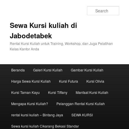
Sear
Sewa Kursi kuliah di
Jabodetabek
Rental Kursi Kuliah untuk Training, Workshop, dan Juga Pelatihan
Kelas Kantor Anda
Main menu
Beranda
Galeri Kursi Kuliah
Gambar Kursi Kuliah
Skip to primary content
Skip to secondary content
Harga Sewa Kursi Kuliah
Kursi Futura
Kursi Olivia
Kursi Taman Kayu
Kursi Tiffany
Manfaat Kursi Kuliah
Mengapa Kursi Kuliah?
Pelanggan Rental Kursi Kuliah
rental kursi kuliah – Bintang Jaya
SEWA KURSI
Sewa kursi kuliah Cikarang Bekasi Standar