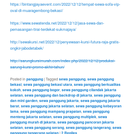
https://bintangjayaevent.com/2022/12/12/tempat-sewa-sofa-vip-
oval-di-muaragembong-bekasi/
https://www.sewatenda.net/2022/12/12/jasa-sewa-dan-
pemasangan-tirai-terdekat-sukmajaya/
http://sewakursi.net/2022/12/penyewaan-kursi-futura-raja-gratis-
ongkir-jabodetabek/
http://sarungkursimurah.com/index.php/2022/12/12/produksi-
sarung-kursi-promo-akhir-tahun/
Posted in
panggung
|
Tagged
sewa panggung
,
sewa panggung
bekasi
,
sewa panggung bekasi utara
,
sewa panggung berkualitas
kokoh
,
sewa panggung bogor
,
sewa panggung cilandak jakarta
selatan
,
sewa panggung dan backdrop di jakarta
,
sewa panggung
dan mini garden
,
sewa panggung jakarta
,
sewa panggung jakarta
barat
,
sewa panggung jakarta selatan
,
sewa panggung kebayoran
lama
,
sewa panggung mampang prapatan
,
sewa panggung
menteng jakarta selatan
,
sewa panggung multiplek
,
sewa
panggung murah di jakarta
,
sewa panggung pancoran jakarta
selatan
,
sewa panggung serang
,
sewa panggung tangerang
,
sewa
panggung tangerang selatan
|
2
Replies