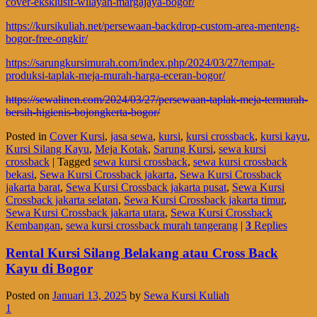
cover-eksklusif-wilayah-margajaya-bogor/
https://kursikuliah.net/persewaan-backdrop-custom-area-menteng-
bogor-free-ongkir/
https://sarungkursimurah.com/index.php/2024/03/27/tempat-
produksi-taplak-meja-murah-harga-eceran-bogor/
https://sewalinen.com/2024/03/27/persewaan-taplak-meja-termurah-
bersih-higienis-bojongkerta-bogor/
Posted in
Cover Kursi
,
jasa sewa
,
kursi
,
kursi crossback
,
kursi kayu
,
Kursi Silang Kayu
,
Meja Kotak
,
Sarung Kursi
,
sewa kursi
crossback
|
Tagged
sewa kursi crossback
,
sewa kursi crossback
bekasi
,
Sewa Kursi Crossback jakarta
,
Sewa Kursi Crossback
jakarta barat
,
Sewa Kursi Crossback jakarta pusat
,
Sewa Kursi
Crossback jakarta selatan
,
Sewa Kursi Crossback jakarta timur
,
Sewa Kursi Crossback jakarta utara
,
Sewa Kursi Crossback
Kembangan
,
sewa kursi crossback murah tangerang
|
3
Replies
Rental Kursi Silang Belakang atau Cross Back
Kayu di Bogor
Posted on
Januari 13, 2025
by
Sewa Kursi Kuliah
1