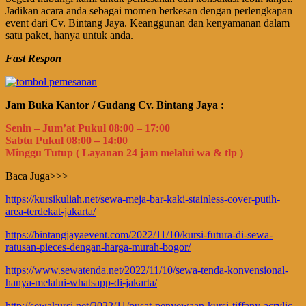
Jadikan acara anda sebagai momen berkesan dengan perlengkapan
event dari Cv. Bintang Jaya. Keanggunan dan kenyamanan dalam
satu paket, hanya untuk anda.
Fast Respon
Jam Buka Kantor / Gudang Cv. Bintang Jaya :
Senin – Jum’at Pukul 08:00 – 17:00
Sabtu Pukul 08:00 – 14:00
Minggu Tutup ( Layanan 24 jam melalui wa & tlp )
Baca Juga>>>
https://kursikuliah.net/sewa-meja-bar-kaki-stainless-cover-putih-
area-terdekat-jakarta/
https://bintangjayaevent.com/2022/11/10/kursi-futura-di-sewa-
ratusan-pieces-dengan-harga-murah-bogor/
https://www.sewatenda.net/2022/11/10/sewa-tenda-konvensional-
hanya-melalui-whatsapp-di-jakarta/
http://sewakursi.net/2022/11/pusat-penyewaan-kursi-tiffany-acrylic-