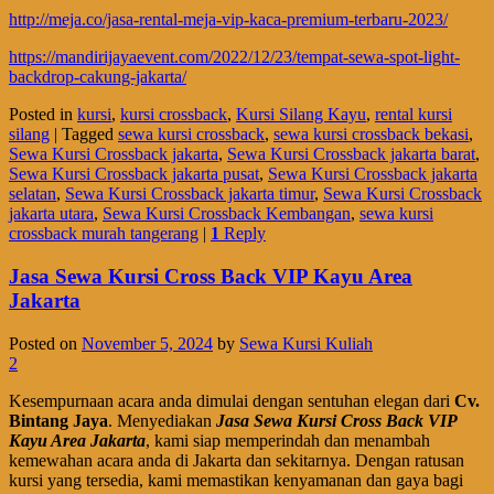
http://meja.co/jasa-rental-meja-vip-kaca-premium-terbaru-2023/
https://mandirijayaevent.com/2022/12/23/tempat-sewa-spot-light-
backdrop-cakung-jakarta/
Posted in
kursi
,
kursi crossback
,
Kursi Silang Kayu
,
rental kursi
silang
|
Tagged
sewa kursi crossback
,
sewa kursi crossback bekasi
,
Sewa Kursi Crossback jakarta
,
Sewa Kursi Crossback jakarta barat
,
Sewa Kursi Crossback jakarta pusat
,
Sewa Kursi Crossback jakarta
selatan
,
Sewa Kursi Crossback jakarta timur
,
Sewa Kursi Crossback
jakarta utara
,
Sewa Kursi Crossback Kembangan
,
sewa kursi
crossback murah tangerang
|
1
Reply
Jasa Sewa Kursi Cross Back VIP Kayu Area
Jakarta
Posted on
November 5, 2024
by
Sewa Kursi Kuliah
2
Kesempurnaan acara anda dimulai dengan sentuhan elegan dari
Cv.
Bintang Jaya
. Menyediakan
Jasa Sewa Kursi Cross Back VIP
Kayu Area Jakarta
, kami siap memperindah dan menambah
kemewahan acara anda di Jakarta dan sekitarnya. Dengan ratusan
kursi yang tersedia, kami memastikan kenyamanan dan gaya bagi