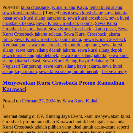
Posted in
kursi crossback
,
Kursi Silang Kayu
,
rental kursi silang
,
sewa kursi crossback
|
Tagged
pusat sewa kursi silang kayu jakarta
,
pusat sewa kursi silang tangerang
,
sewa kursi crossback
,
sewa kursi
crossback bekasi
,
Sewa Kursi Crossback jakarta
,
Sewa Kursi
Crossback jakarta barat
,
Sewa Kursi Crossback jakarta pusat
,
Sewa
Kursi Crossback jakarta selatan
,
Sewa Kursi Crossback jakarta
timur
,
Sewa Kursi Crossback jakarta utara
,
Sewa Kursi Crossback
Kembangan
,
sewa kursi crossback murah tangerang
,
sewa kursi
silang
,
sewa kursi silang daerah jakarta
,
sewa kursi silang depok
,
sewa kursi silang jabodetabek
,
sewa kursi silang jakarta
,
sewa kursi
silang jakarta bekasi
,
Sewa Kursi Silang Kayu Belakang Di
Neglasari Tangerang
,
sewa kursi silang kayu jakarta
,
sewa kursi
silang kayu murah
,
sewa kursi silang murah meriah
|
Leave a reply
Menyewakan Kursi Crossback Promo Ramadhan
Karawaci
Posted on
Februari 27, 2024
by
Sewa Kursi Kuliah
1
Selamat datang di CV. Bintang Jaya Event, kami menyewakan kursi
Crossback promo ramadhan Karawaci untuk berbagai acara anda.
Kursi Crossback adalah pilihan yang ideal untuk acara-acara seperti
pernikahan, pesta, acara perusahaan, dan acara lainnya yang