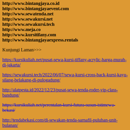
http://www.bintangjaya.co.id
http://www.bintangjayaevent.com
http://www.sewatenda.net
http://www.sewakursi.net
http://www.sewakursi.tech
http://www.meja.co
http://www.kursitifany.com
http://www.bintangjayaexpress.rentals
Kunjungi Laman>>>
https://kursikuliah.net/pusat-sewa-kursi-tiffany-acrylic-harga-murah-
di-jakarta/
https://sewakursi.tech/2022/06/07/sewa-kursi-cross-back-kursi-kayu-
silang-belakang-di-pulogadung/
http://alatpesta.id/2022/12/23/pusat-sewa-tenda-roder-vip-class-
bandung/
https://kursikuliah.net/perentalan-kursi-futura-susun-istimewa-
bekasi/
http://tendabekasi.com/di-sewakan-tenda-sarnafil-puluhan-unit-
bulanan/