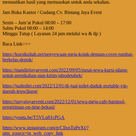
memastikan hasil yang memuaskan untuk anda sekalian.
Jam Buka Kantor / Gudang Cv. Bintang Jaya Event
Senin – Jum’at Pukul 08:00 – 17:00
Sabtu Pukul 08:00 – 14:00
Minggu Tutup ( Layanan 24 jam melalui wa & tlp )
Baca Link>>>
https://kursikuliah.net/penyewaan-meja-kotak-dengan-cover-rumbai-
berkelas-depok/
https://mandirijayaevent.com/2022/09/05/pusat-sewa-kursi-silang-
untuk-pernikahan-siap-kirim-jabodetabek/
https://jualtoilet.com/2022/12/01/di-jual-toilet-duduk-portable-vip-
daerah-leuwiliang/
https://suryajayaevent.com/2022/12/01/sewa-meja-cafe-barstool-
pengiriman-on-time-bekasi/
https://youtu.be/T5VLq81cPGA
https://www.instagram.com/p/CllxnTuPeXt/?
utm_source=ig_web_copy_link