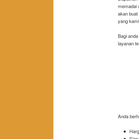
memadai s
akan buat
yang kami
Bagi anda 
layanan t
Anda berh
Harg
Siap