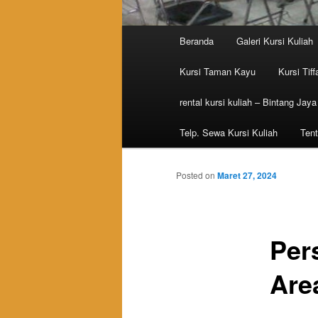
Main menu
Beranda
Galeri Kursi Kuliah
Skip to primary content
Skip to secondary content
Kursi Taman Kayu
Kursi Tiff
rental kursi kuliah – Bintang Jaya
Telp. Sewa Kursi Kuliah
Tent
Posted on
Maret 27, 2024
Per
Are