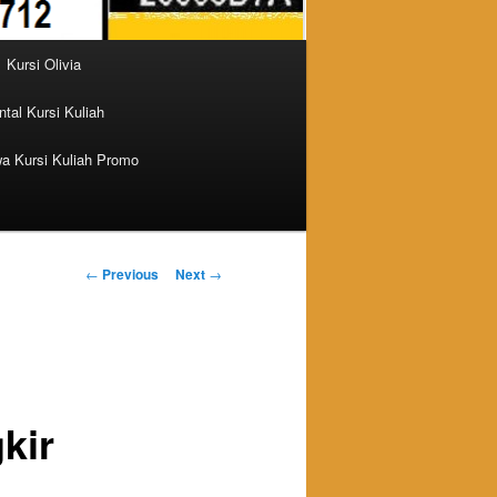
Kursi Olivia
tal Kursi Kuliah
a Kursi Kuliah Promo
Post navigation
←
Previous
Next
→
kir