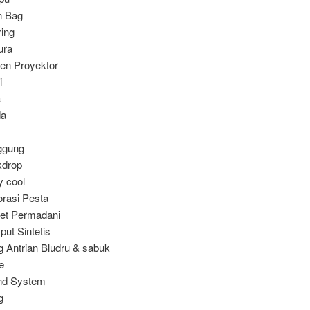
n Bag
ring
ura
en Proyektor
i
a
da
ggung
kdrop
y cool
rasi Pesta
et Permadani
ut Sintetis
g Antrian Bludru & sabuk
ne
nd System
g