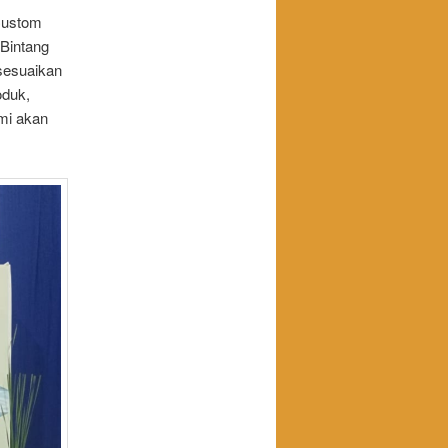
Custom
 Bintang
sesuaikan
oduk,
ami akan