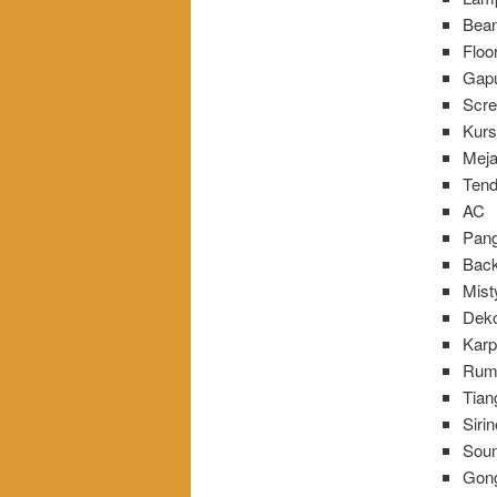
Bea
Floo
Gap
Scre
Kurs
Mej
Ten
AC
Pan
Bac
Mist
Deko
Karp
Rump
Tian
Siri
Sou
Gon