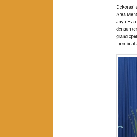
Dekorasi 
Area Mente
Jaya Even
dengan tem
grand open
membuat a