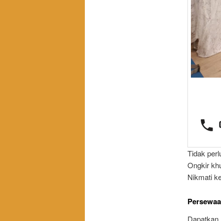
Tidak per
Ongkir kh
Nikmati k
Persewaa
Dapatkan 