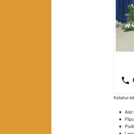
Ketahui le
Alat
Flip
Pod
Lam