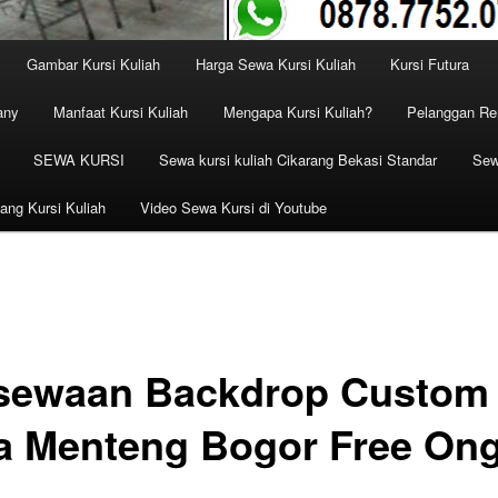
Gambar Kursi Kuliah
Harga Sewa Kursi Kuliah
Kursi Futura
any
Manfaat Kursi Kuliah
Mengapa Kursi Kuliah?
Pelanggan Ren
SEWA KURSI
Sewa kursi kuliah Cikarang Bekasi Standar
Sew
ang Kursi Kuliah
Video Sewa Kursi di Youtube
sewaan Backdrop Custom
a Menteng Bogor Free Ong