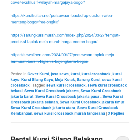
cover-eksklusif-wilayah-margajaya-bogor/
https://kursikuliah.net/persewaan-backdrop-custom-area-
menteng-bogor-free-ongkir/
https://sarungkursimurah.com/index.php/2024/03/27/tempat-
produksi-taplak-meja-murah-harga-eceran-bogor/
https://sewalinen.com/2024/03/27/persewaan-taplak-meja-
termurah-bersih-higienis-bojongkerta-bogor/
Posted in
Cover Kursi
,
jasa sewa
,
kursi
,
kursi crossback
,
kursi
kayu
,
Kursi Silang Kayu
,
Meja Kotak
,
Sarung Kursi
,
sewa kursi
crossback
|
Tagged
sewa kursi crossback
,
sewa kursi crossback
bekasi
,
Sewa Kursi Crossback jakarta
,
Sewa Kursi Crossback
jakarta barat
,
Sewa Kursi Crossback jakarta pusat
,
Sewa Kursi
Crossback jakarta selatan
,
Sewa Kursi Crossback jakarta timur
,
Sewa Kursi Crossback jakarta utara
,
Sewa Kursi Crossback
Kembangan
,
sewa kursi crossback murah tangerang
|
3
Replies
Rental Kursi Silang Belakang