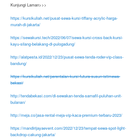
Kunjungi Laman>>>
https://kursikuliah.net/pusat-sewa-kursi-tiffany-acrylic-harga-
murah-di-jakarta/
https://sewakursi.tech/2022/06/07/sewa-kursi-cross-back-kursi-
kayu-silang-belakang-di-pulogadung/
http://alatpesta.id/2022/12/23/pusat-sewa-tenda-roder-vip-class-
bandung/
https://kursikuliah.net/perentalan-kursi-futura-susun-istimewa-
bekasi/
http://tendabekasi.com/di-sewakan-tenda-sarnafil-puluhan-unit-
bulanan/
http://meja.co/jasa-rental-meja-vip-kaca-premium-terbaru-2023/
https://mandirijayaevent.com/2022/12/23/tempat-sewa-spot-light-
backdrop-cakung-jakarta/