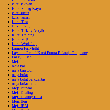
kursi sekolah
Kursi Silang Kayu
kursi susun
kursi taman
Kursi Test
kursi tiffany
Kursi Tiffany Acrylic
Kursi Training
Kursi VIP
Kursi Workshop
Lampu Fairylight
Layanan Rental Kursi Futura Balaraja Tangerang
Lazzy Susan
Meja
meja bar
meja barstool
meja bulat
meja bulat berkualitas
meja bulat murah
Meja Bundar
Meja Dealing
Meja Dealing Kaca
Meja Ibm
Meja IBM