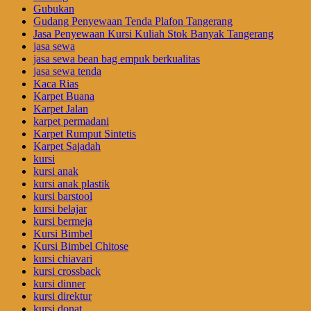
Gubukan
Gudang Penyewaan Tenda Plafon Tangerang
Jasa Penyewaan Kursi Kuliah Stok Banyak Tangerang
jasa sewa
jasa sewa bean bag empuk berkualitas
jasa sewa tenda
Kaca Rias
Karpet Buana
Karpet Jalan
karpet permadani
Karpet Rumput Sintetis
Karpet Sajadah
kursi
kursi anak
kursi anak plastik
kursi barstool
kursi belajar
kursi bermeja
Kursi Bimbel
Kursi Bimbel Chitose
kursi chiavari
kursi crossback
kursi dinner
kursi direktur
kursi donat