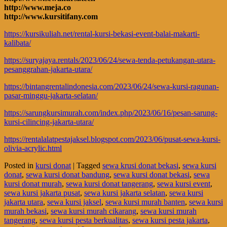
http://www.meja.co
http://www.kursitifany.com
https://kursikuliah.net/rental-kursi-bekasi-event-balai-makarti-
kalibata/
https://suryajaya.rentals/2023/06/24/sewa-tenda-petukangan-utara-
pesanggrahan-jakarta-utara/
https://bintangrentalindonesia.com/2023/06/24/sewa-kursi-ragunan-
pasar-minggu-jakarta-selatan/
https://sarungkursimurah.com/index.php/2023/06/16/pesan-sarung-
kursi-cilincing-jakarta-utara/
https://rentalalatpestajaksel.blogspot.com/2023/06/pusat-sewa-kursi-
olivia-acrylic.html
Posted in
kursi donat
|
Tagged
sewa krusi donat bekasi
,
sewa kursi
donat
,
sewa kursi donat bandung
,
sewa kursi donat bekasi
,
sewa
kursi donat murah
,
sewa kursi donat tangerang
,
sewa kursi event
,
sewa kursi jakarta pusat
,
sewa kursi jakarta selatan
,
sewa kursi
jakarta utara
,
sewa kursi jaksel
,
sewa kursi murah banten
,
sewa kursi
murah bekasi
,
sewa kursi murah cikarang
,
sewa kursi murah
tangerang
,
sewa kursi pesta berkualitas
,
sewa kursi pesta jakarta
,