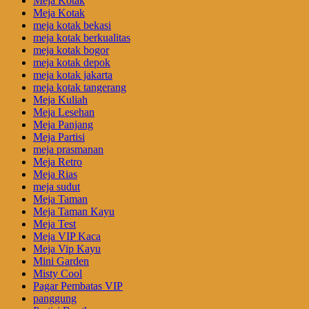
Meja Kotak
Meja Kotak
meja kotak bekasi
meja kotak berkualitas
meja kotak bogor
meja kotak depok
meja kotak jakarta
meja kotak tangerang
Meja Kuliah
Meja Lesehan
Meja Panjang
Meja Partisi
meja prasmanan
Meja Retro
Meja Rias
meja sudut
Meja Taman
Meja Taman Kayu
Meja Test
Meja VIP Kaca
Meja Vip Kayu
Mini Garden
Misty Cool
Pagar Pembatas VIP
panggung