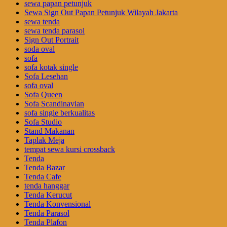
sewa papan petunjuk
Sewa Sign Out Papan Petunjuk Wilayah Jakarta
sewa tenda
sewa tenda parasol
Sign Out Portrait
soda oval
sofa
sofa kotak single
Sofa Lesehan
sofa oval
Sofa Queen
Sofa Scandinavian
sofa single berkualitas
Sofa Studio
Stand Makanan
Taplak Meja
tempat sewa kursi crossback
Tenda
Tenda Bazar
Tenda Cafe
tenda hanggar
Tenda Kerucut
Tenda Konvensional
Tenda Parasol
Tenda Plafon