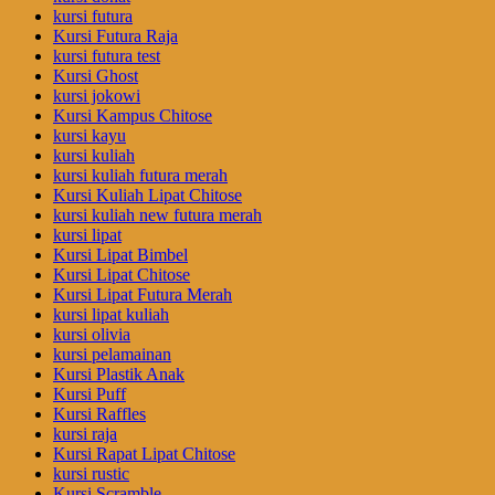
kursi futura
Kursi Futura Raja
kursi futura test
Kursi Ghost
kursi jokowi
Kursi Kampus Chitose
kursi kayu
kursi kuliah
kursi kuliah futura merah
Kursi Kuliah Lipat Chitose
kursi kuliah new futura merah
kursi lipat
Kursi Lipat Bimbel
Kursi Lipat Chitose
Kursi Lipat Futura Merah
kursi lipat kuliah
kursi olivia
kursi pelamainan
Kursi Plastik Anak
Kursi Puff
Kursi Raffles
kursi raja
Kursi Rapat Lipat Chitose
kursi rustic
Kursi Scramble