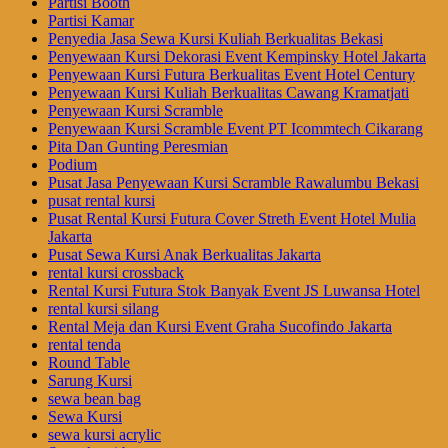
Partisi Booth
Partisi Kamar
Penyedia Jasa Sewa Kursi Kuliah Berkualitas Bekasi
Penyewaan Kursi Dekorasi Event Kempinsky Hotel Jakarta
Penyewaan Kursi Futura Berkualitas Event Hotel Century
Penyewaan Kursi Kuliah Berkualitas Cawang Kramatjati
Penyewaan Kursi Scramble
Penyewaan Kursi Scramble Event PT Icommtech Cikarang
Pita Dan Gunting Peresmian
Podium
Pusat Jasa Penyewaan Kursi Scramble Rawalumbu Bekasi
pusat rental kursi
Pusat Rental Kursi Futura Cover Streth Event Hotel Mulia
Jakarta
Pusat Sewa Kursi Anak Berkualitas Jakarta
rental kursi crossback
Rental Kursi Futura Stok Banyak Event JS Luwansa Hotel
rental kursi silang
Rental Meja dan Kursi Event Graha Sucofindo Jakarta
rental tenda
Round Table
Sarung Kursi
sewa bean bag
Sewa Kursi
sewa kursi acrylic