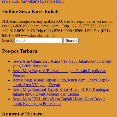
sewa kursi purwakarta
|
Leave a reply
Hotline Sewa Kursi kuliah
NB: kami sangat senang apabila P.O. dan korespondensi via nomor
fax 021-82619089 atau email kami. Telp.+62 85.777.333.808 Call
+62 812.8620.3076 Telp (021) 8261.9088 / 8260.1199 Fax (021)
8261.9089 www.kursikuliah.net
Search
Pos-pos Terbaru
Sewa Arm Chairs atau Kursi VIP Kayu Jakarta untuk Event
yang Lebih Berkelas
Sewa Meja Kayu VIP Jakarta dengan Desain Estetik dan
Premium
Rental Meja Kotak Taplak Putih, Kursi Arm Chairs Depok
untuk Area VIP yang Elegan
Sewa Meja Barstool Taplak Ketat Hitam SCBD Kuningan
Jakarta untuk Event Modern dan Elegan
Sewa Meja IBM 180×45 cm Taplak Hitam Ketat Bogor
untuk Event yang Profesional
Komentar Terbaru