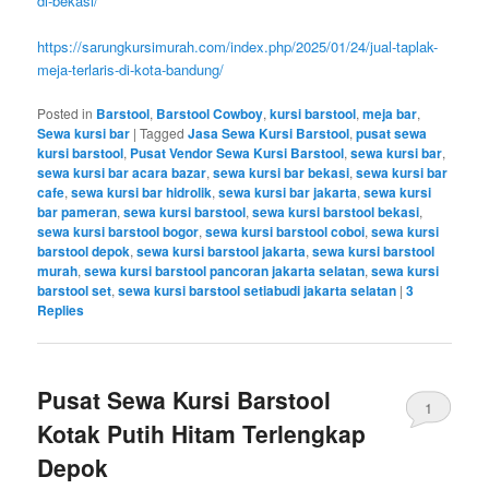
di-bekasi/
https://sarungkursimurah.com/index.php/2025/01/24/jual-taplak-
meja-terlaris-di-kota-bandung/
Posted in
Barstool
,
Barstool Cowboy
,
kursi barstool
,
meja bar
,
Sewa kursi bar
|
Tagged
Jasa Sewa Kursi Barstool
,
pusat sewa
kursi barstool
,
Pusat Vendor Sewa Kursi Barstool
,
sewa kursi bar
,
sewa kursi bar acara bazar
,
sewa kursi bar bekasi
,
sewa kursi bar
cafe
,
sewa kursi bar hidrolik
,
sewa kursi bar jakarta
,
sewa kursi
bar pameran
,
sewa kursi barstool
,
sewa kursi barstool bekasi
,
sewa kursi barstool bogor
,
sewa kursi barstool coboi
,
sewa kursi
barstool depok
,
sewa kursi barstool jakarta
,
sewa kursi barstool
murah
,
sewa kursi barstool pancoran jakarta selatan
,
sewa kursi
barstool set
,
sewa kursi barstool setiabudi jakarta selatan
|
3
Replies
Pusat Sewa Kursi Barstool
1
Kotak Putih Hitam Terlengkap
Depok