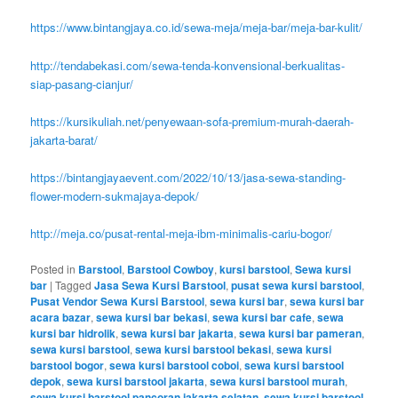
https://www.bintangjaya.co.id/sewa-meja/meja-bar/meja-bar-kulit/
http://tendabekasi.com/sewa-tenda-konvensional-berkualitas-
siap-pasang-cianjur/
https://kursikuliah.net/penyewaan-sofa-premium-murah-daerah-
jakarta-barat/
https://bintangjayaevent.com/2022/10/13/jasa-sewa-standing-
flower-modern-sukmajaya-depok/
http://meja.co/pusat-rental-meja-ibm-minimalis-cariu-bogor/
Posted in
Barstool
,
Barstool Cowboy
,
kursi barstool
,
Sewa kursi
bar
|
Tagged
Jasa Sewa Kursi Barstool
,
pusat sewa kursi barstool
,
Pusat Vendor Sewa Kursi Barstool
,
sewa kursi bar
,
sewa kursi bar
acara bazar
,
sewa kursi bar bekasi
,
sewa kursi bar cafe
,
sewa
kursi bar hidrolik
,
sewa kursi bar jakarta
,
sewa kursi bar pameran
,
sewa kursi barstool
,
sewa kursi barstool bekasi
,
sewa kursi
barstool bogor
,
sewa kursi barstool coboi
,
sewa kursi barstool
depok
,
sewa kursi barstool jakarta
,
sewa kursi barstool murah
,
sewa kursi barstool pancoran jakarta selatan
,
sewa kursi barstool