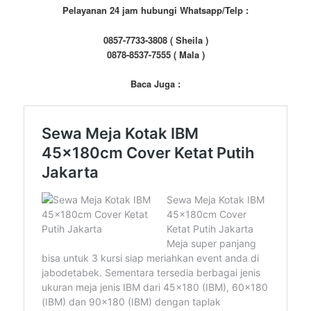
Pelayanan 24 jam hubungi Whatsapp/Telp :
0857-7733-3808 ( Sheila )
0878-8537-7555 ( Mala )
Baca Juga :