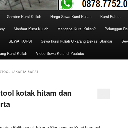
Gambar Kursi Kuliah
Harga Sewa Kursi Kuliah
Kursi Futura
any
Manfaat Kursi Kuliah
Mengapa Kursi Kuliah?
Pelanggan Ren
SEWA KURSI
Sewa kursi kuliah Cikarang Bekasi Standar
Sew
ang Kursi Kuliah
Video Sewa Kursi di Youtube
STOOL JAKARTA BARAT
tool kotak hitam dan
rta
am dan Putih event Jakarta Siap pasang Kursi barstool