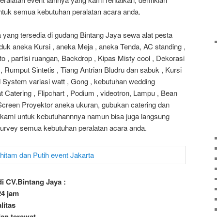
untuk semua kebutuhan peralatan acara anda.
yang tersedia di gudang Bintang Jaya sewa alat pesta
duk aneka Kursi , aneka Meja , aneka Tenda, AC standing ,
 , partisi ruangan, Backdrop , Kipas Misty cool , Dekorasi
 Rumput Sintetis , Tiang Antrian Bludru dan sabuk , Kursi
d System variasi watt , Gong , kebutuhan wedding
t Catering , Flipchart , Podium , videotron, Lampu , Bean
, Screen Proyektor aneka ukuran, gubukan catering dan
i kami untuk kebutuhannnya namun bisa juga langsung
urvey semua kebutuhan peralatan acara anda.
i CV.Bintang Jaya :
24 jam
litas
an terawat