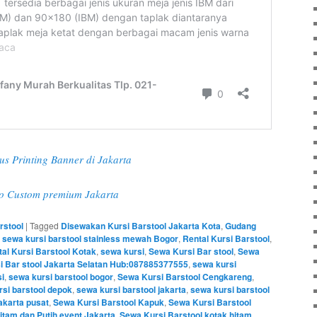
s Printing Banner di Jakarta
o Custom premium Jakarta
rstool
|
Tagged
Disewakan Kursi Barstool Jakarta Kota
,
Gudang
sewa kursi barstool stainless mewah Bogor
,
Rental Kursi Barstool
,
al Kursi Barstool Kotak
,
sewa kursi
,
Sewa Kursi Bar stool
,
Sewa
i Bar stool Jakarta Selatan Hub:087885377555
,
sewa kursi
si
,
sewa kursi barstool bogor
,
Sewa Kursi Barstool Cengkareng
,
si barstool depok
,
sewa kursi barstool jakarta
,
sewa kursi barstool
akarta pusat
,
Sewa Kursi Barstool Kapuk
,
Sewa Kursi Barstool
itam dan Putih event Jakarta
,
Sewa Kursi Barstool kotak hitam