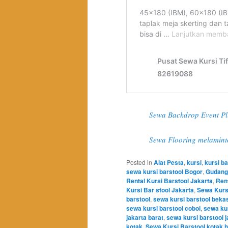
Sewa Backdrop Event Plu
Sewa Flooring melamint
Posted in
Alat Pesta
,
kursi
,
kursi ba
sewa kursi barstool Bogor
,
Gudang 
Rental Kursi Barstool Jakarta
,
Rent
Kursi Bar stool Jakarta
,
Sewa Kurs
barstool
,
sewa kursi barstool beka
sewa kursi barstool coboi
,
sewa kur
jakarta barat
,
sewa kursi barstool j
kotak
,
Sewa Kursi Barstool kotak h