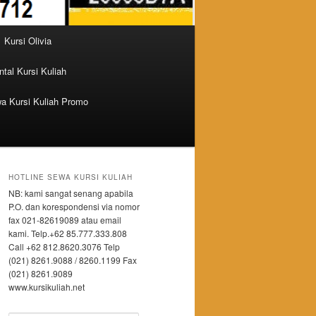
Kursi Olivia
tal Kursi Kuliah
a Kursi Kuliah Promo
HOTLINE SEWA KURSI KULIAH
NB: kami sangat senang apabila
P.O. dan korespondensi via nomor
fax 021-82619089 atau email
kami. Telp.+62 85.777.333.808
Call +62 812.8620.3076 Telp
(021) 8261.9088 / 8260.1199 Fax
(021) 8261.9089
www.kursikuliah.net