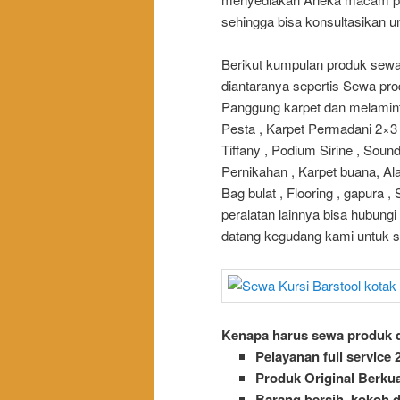
sehingga bisa konsultasikan 
Berikut kumpulan produk sewa 
diantaranya sepertis Sewa pro
Panggung karpet dan melaminto
Pesta , Karpet Permadani 2×3 ,
Tiffany , Podium Sirine , Soun
Pernikahan , Karpet buana, Ala
Bag bulat , Flooring , gapura 
peralatan lainnya bisa hubung
datang kegudang kami untuk s
Kenapa harus sewa produk d
Pelayanan full service 
Produk Original Berkua
Barang bersih, kokoh d