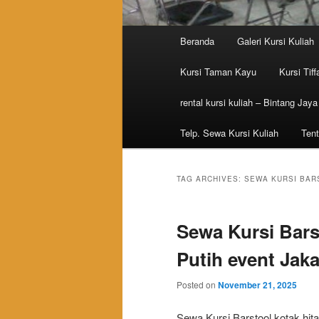
Main menu
Beranda
Galeri Kursi Kuliah
Skip to primary content
Skip to secondary content
Kursi Taman Kayu
Kursi Tiff
rental kursi kuliah – Bintang Jaya
Telp. Sewa Kursi Kuliah
Tent
TAG ARCHIVES:
SEWA KURSI BAR
Sewa Kursi Bars
Putih event Jaka
Posted on
November 21, 2025
Sewa Kursi Barstool kotak hit