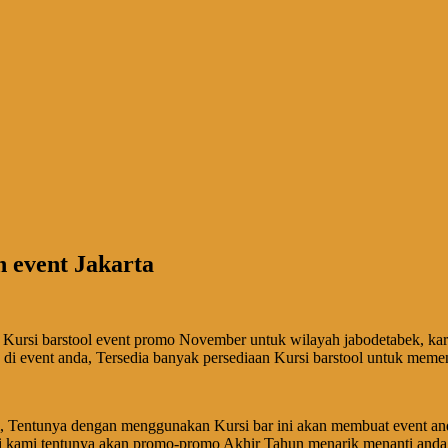
h event Jakarta
ng Kursi barstool event promo November untuk wilayah jabodetabek, k
ya di event anda, Tersedia banyak persediaan Kursi barstool untuk mem
tam, Tentunya dengan menggunakan Kursi bar ini akan membuat event a
i kami tentunya akan promo-promo Akhir Tahun menarik menanti anda