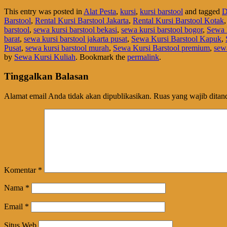
This entry was posted in
Alat Pesta
,
kursi
,
kursi barstool
and tagged
D
Barstool
,
Rental Kursi Barstool Jakarta
,
Rental Kursi Barstool Kotak
barstool
,
sewa kursi barstool bekasi
,
sewa kursi barstool bogor
,
Sewa 
barat
,
sewa kursi barstool jakarta pusat
,
Sewa Kursi Barstool Kapuk
,
Pusat
,
sewa kursi barstool murah
,
Sewa Kursi Barstool premium
,
sewa
by
Sewa Kursi Kuliah
. Bookmark the
permalink
.
Tinggalkan Balasan
Alamat email Anda tidak akan dipublikasikan.
Ruas yang wajib ditan
Komentar
*
Nama
*
Email
*
Situs Web