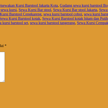
isewakan Kursi Barstool Jakarta Kota
,
Gudang sewa kursi barstool Bo
,
sewa kursi
,
Sewa Kursi Bar stool
,
Sewa Kursi Bar stool Jakarta
,
Sewa 
Kursi Barstool Cengkareng
,
sewa kursi barstool coboi
,
sewa kursi bars
Sewa Kursi Barstool kotak
,
Sewa Kursi Barstool kotak hitam dan Putih
 kursi barstool set
,
sewa kursi barstool tangerang
,
Sewa Kursi Cempak
dai
*