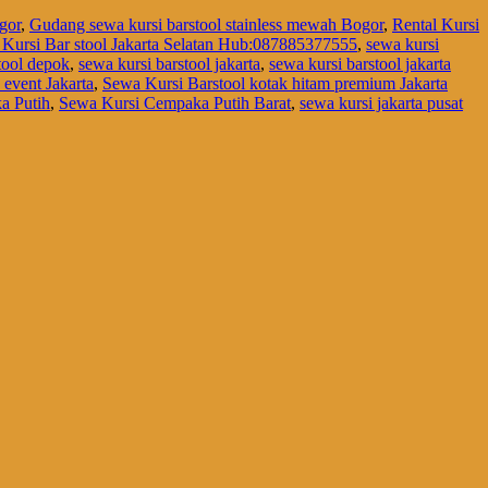
gor
,
Gudang sewa kursi barstool stainless mewah Bogor
,
Rental Kursi
Kursi Bar stool Jakarta Selatan Hub:087885377555
,
sewa kursi
tool depok
,
sewa kursi barstool jakarta
,
sewa kursi barstool jakarta
 event Jakarta
,
Sewa Kursi Barstool kotak hitam premium Jakarta
a Putih
,
Sewa Kursi Cempaka Putih Barat
,
sewa kursi jakarta pusat