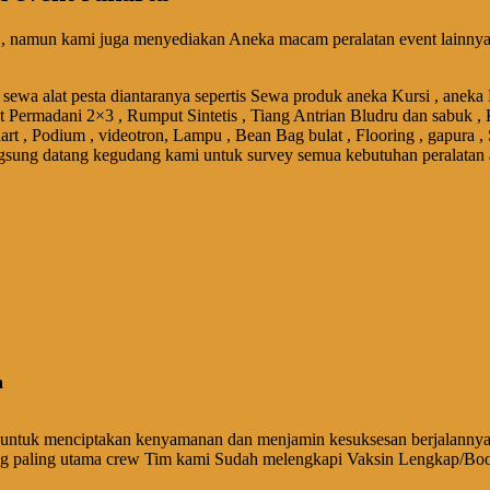
, namun kami juga menyediakan Aneka macam peralatan event lainnya 
sewa alat pesta diantaranya sepertis Sewa produk aneka Kursi , aneka
et Permadani 2×3 , Rumput Sintetis , Tiang Antrian Bludru dan sabuk , 
art , Podium , videotron, Lampu , Bean Bag bulat , Flooring , gapura ,
gsung datang kegudang kami untuk survey semua kebutuhan peralatan 
a
untuk menciptakan kenyamanan dan menjamin kesuksesan berjalannya 
ng paling utama crew Tim kami Sudah melengkapi Vaksin Lengkap/Boo