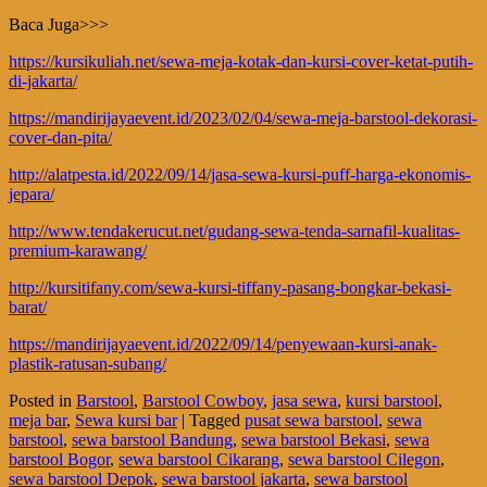
Baca Juga>>>
https://kursikuliah.net/sewa-meja-kotak-dan-kursi-cover-ketat-putih-
di-jakarta/
https://mandirijayaevent.id/2023/02/04/sewa-meja-barstool-dekorasi-
cover-dan-pita/
http://alatpesta.id/2022/09/14/jasa-sewa-kursi-puff-harga-ekonomis-
jepara/
http://www.tendakerucut.net/gudang-sewa-tenda-sarnafil-kualitas-
premium-karawang/
http://kursitifany.com/sewa-kursi-tiffany-pasang-bongkar-bekasi-
barat/
https://mandirijayaevent.id/2022/09/14/penyewaan-kursi-anak-
plastik-ratusan-subang/
Posted in
Barstool
,
Barstool Cowboy
,
jasa sewa
,
kursi barstool
,
meja bar
,
Sewa kursi bar
|
Tagged
pusat sewa barstool
,
sewa
barstool
,
sewa barstool Bandung
,
sewa barstool Bekasi
,
sewa
barstool Bogor
,
sewa barstool Cikarang
,
sewa barstool Cilegon
,
sewa barstool Depok
,
sewa barstool jakarta
,
sewa barstool