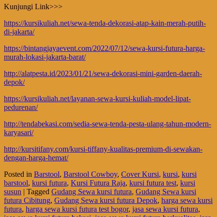
Kunjungi Link>>>
https://kursikuliah.net/sewa-tenda-dekorasi-atap-kain-merah-putih-
di-jakarta/
https://bintangjayaevent.com/2022/07/12/sewa-kursi-futura-harga-
murah-lokasi-jakarta-barat/
http://alatpesta.id/2023/01/21/sewa-dekorasi-mini-garden-daerah-
depok/
https://kursikuliah.net/layanan-sewa-kursi-kuliah-model-lipat-
pedurenan/
http://tendabekasi.com/sedia-sewa-tenda-pesta-ulang-tahun-modern-
karyasari/
http://kursitifany.com/kursi-tiffany-kualitas-premium-di-sewakan-
dengan-harga-hemat/
Posted in
Barstool
,
Barstool Cowboy
,
Cover Kursi
,
kursi
,
kursi
barstool
,
kursi futura
,
Kursi Futura Raja
,
kursi futura test
,
kursi
susun
|
Tagged
Gudang Sewa kursi futura
,
Gudang Sewa kursi
futura Cibitung
,
Gudang Sewa kursi futura Depok
,
harga sewa kursi
futura
,
harga sewa kursi futura test bogor
,
jasa sewa kursi futura
,