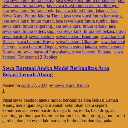
jasa sewa kursi futura bekasi
,
jasa sewa kursi futura berkualitas
,
jasa
sewa kursi futura bogor
,
jasa sewa kursi futura cover putih bogor
,
jasa sewa kursi futura depok
,
jasa sewa kursi futura jakarta
,
Jasa
Sewa Kursi Futura Jakarta Timur
,
jasa sewa kursi futura karawang
,
jasa sewa kursi futura murah
,
jasa sewa kursi futura rumbai
,
jasa
sewa kursi futura tangerang
,
jasa sewa kursi futura terbaik
,
jasa
sewa kursi futura terlengkap
,
jasa sewa kursi futura test bekasi
,
pusat
sewa barstool
,
sewa barstool
,
sewa barstool Bandung
,
sewa barstool
Bekasi
,
sewa barstool Bogor
,
sewa barstool Cikarang
,
sewa barstool
Cilegon
,
sewa barstool Depok
,
sewa barstool jakarta
,
sewa barstool
Karawang
,
sewa barstool Purwakarta
,
sewa barstool Subang
,
sewa
barstool Tangerang
|
2
Replies
Sewa Barstool Aneka Model Berkualitas Area
Bekasi Lemah Abang
Posted on
April 27, 2024
by
Sewa Kursi Kuliah
1
Pusat sewa barstool aneka model berkualitas area Bekasi Lemah
Abang menangani segala masalah kebutuhan acara seperti
kebutuhan alat event barstool, meja, kursi, tenda, backdrop, alat
catering, podium, partisi, sirine, lampu hias, tirai, gong, gapura, mini
garden, dan alat event lainnya yang berkualitas dan siap pakai.