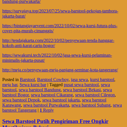
bandung-purwakarta/
https://suryajaya.top/2023/07/25/sewa-barstool-pekojan-tambora-
jakarta-barat/
https://bintangjayaevent.com/2022/10/02/sewa-kursi-futura-plus-
cover-pita-murah-cimanggis/
http://tendajakarta.com/2022/10/02/penyewaan-tenda-hanggar-
kokoh-anti-karat-cariu-bogor/
https://sewakursi.tech/2022/10/02/jasa-sewa-kursi-pelaminan-
minimalis-jakarta-pusat/
http://meja.co/penyewaan-meja-panjang-seminar-kota-tangerang/
Posted in
Barstool
,
Barstool Cowboy
,
jasa sewa
,
kursi barstool
,
meja bar
,
Sewa kursi bar
|
Tagged
pusat sewa barstool
,
sewa
barstool
,
sewa barstool Bandung
,
sewa barstool Bekasi
,
sewa
barstool Bogor
,
sewa barstool Cikarang
,
sewa barstool Cilegon
,
sewa barstool Depok
,
sewa barstool jakarta
,
sewa barstool
Karawang
,
sewa barstool Purwakarta
,
sewa barstool Subang
,
sewa
barstool Tangerang
|
1
Reply
Sewa Barstool Putih Pengiriman Free Ongkir