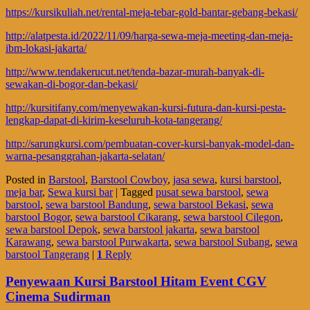
https://kursikuliah.net/rental-meja-tebar-gold-bantar-gebang-bekasi/
http://alatpesta.id/2022/11/09/harga-sewa-meja-meeting-dan-meja-
ibm-lokasi-jakarta/
http://www.tendakerucut.net/tenda-bazar-murah-banyak-di-
sewakan-di-bogor-dan-bekasi/
http://kursitifany.com/menyewakan-kursi-futura-dan-kursi-pesta-
lengkap-dapat-di-kirim-keseluruh-kota-tangerang/
http://sarungkursi.com/pembuatan-cover-kursi-banyak-model-dan-
warna-pesanggrahan-jakarta-selatan/
Posted in
Barstool
,
Barstool Cowboy
,
jasa sewa
,
kursi barstool
,
meja bar
,
Sewa kursi bar
|
Tagged
pusat sewa barstool
,
sewa
barstool
,
sewa barstool Bandung
,
sewa barstool Bekasi
,
sewa
barstool Bogor
,
sewa barstool Cikarang
,
sewa barstool Cilegon
,
sewa barstool Depok
,
sewa barstool jakarta
,
sewa barstool
Karawang
,
sewa barstool Purwakarta
,
sewa barstool Subang
,
sewa
barstool Tangerang
|
1
Reply
Penyewaan Kursi Barstool Hitam Event CGV
Cinema Sudirman