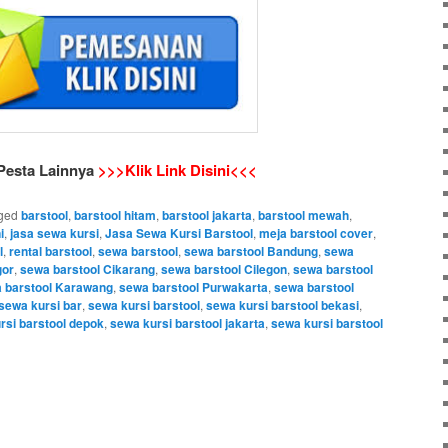
 Pesta Lainnya
>>>Klik Link Disini<<<
ged
barstool
,
barstool hitam
,
barstool jakarta
,
barstool mewah
,
i
,
jasa sewa kursi
,
Jasa Sewa Kursi Barstool
,
meja barstool cover
,
l
,
rental barstool
,
sewa barstool
,
sewa barstool Bandung
,
sewa
gor
,
sewa barstool Cikarang
,
sewa barstool Cilegon
,
sewa barstool
 barstool Karawang
,
sewa barstool Purwakarta
,
sewa barstool
sewa kursi bar
,
sewa kursi barstool
,
sewa kursi barstool bekasi
,
rsi barstool depok
,
sewa kursi barstool jakarta
,
sewa kursi barstool