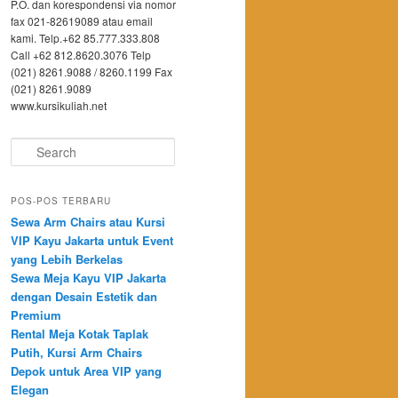
P.O. dan korespondensi via nomor
fax 021-82619089 atau email
kami. Telp.+62 85.777.333.808
Call +62 812.8620.3076 Telp
(021) 8261.9088 / 8260.1199 Fax
(021) 8261.9089
www.kursikuliah.net
Search
POS-POS TERBARU
Sewa Arm Chairs atau Kursi
VIP Kayu Jakarta untuk Event
yang Lebih Berkelas
Sewa Meja Kayu VIP Jakarta
dengan Desain Estetik dan
Premium
Rental Meja Kotak Taplak
Putih, Kursi Arm Chairs
Depok untuk Area VIP yang
Elegan