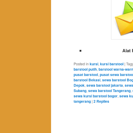
Alat
Posted in
kursi
,
kursi barstool
|
Tag
barstool putih
,
barstool warna-warn
pusat barstool
,
pusat sewa barstoo
barstool Bekasi
,
sewa barstool Bo
Depok
,
sewa barstool jakarta
,
sewa
Subang
,
sewa barstool Tangerang
,
sewa kursi barstool bogor
,
sewa ku
tangerang
|
2
Replies