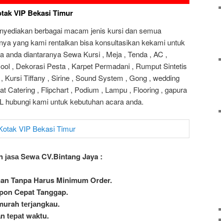
tak VIP Bekasi Timur
enyediakan berbagai macam jenis kursi dan semua
nnya yang kami rentalkan bisa konsultasikan kekami untuk
a anda diantaranya Sewa Kursi , Meja , Tenda , AC ,
ool , Dekorasi Pesta , Karpet Permadani , Rumput Sintetis
 , Kursi Tiffany , Sirine , Sound System , Gong , wedding
t Catering , Flipchart , Podium , Lampu , Flooring , gapura
DLL hubungi kami untuk kebutuhan acara anda.
n јаѕа Sеwа CV.Bintang Jaya :
nan Tanpa Harus Minimum Order.
spon Cepat Tanggap.
murah tегјаngkаu.
n tераt wаktu.