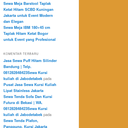
Sewa Meja Barstool Taplak
Ketat Hitam SCBD Kuningan
Jakarta untuk Event Modern
dan Elegan
Sewa Meja IBM 180×45 cm
Taplak Hitam Ketat Bogor
untuk Event yang Profesional
KOMENTAR TERBARU
Jasa Sewa Puff Hitam Silinder
Bandung | Telp.
081282848423Sewa Kursi
kuliah di Jabodetabek
pada
Pusat Jasa Sewa Kursi Kuliah
Lipat Stainless Jakarta
Sewa Tenda Sofa Dan Kursi
Futura di Bekasi | WA.
081282848423Sewa Kursi
kuliah di Jabodetabek
pada
Sewa Tenda Plafon,
DEPOK DAN BEKASI UNTUK PEMESANAN MINIMA
Panggung, Kursi Jakarta