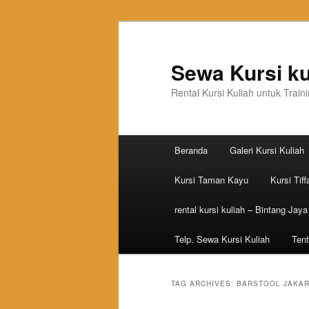
Sewa Kursi ku
Rental Kursi Kuliah untuk Trai
Main menu
Beranda
Galeri Kursi Kuliah
Skip to primary content
Skip to secondary content
Kursi Taman Kayu
Kursi Tiff
rental kursi kuliah – Bintang Jaya
Telp. Sewa Kursi Kuliah
Tent
TAG ARCHIVES:
BARSTOOL JAKAR