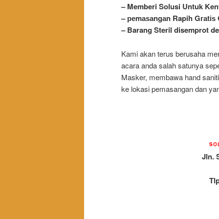
– Memberi Solusi Untuk Ke
– реmаѕаngаn Rapih Gгаtі
– Barang Steril disemprot 
Kami akan terus berusaha me
acara anda salah satunya sep
Masker, membawa
hand
sanit
ke lokasi pemasangan dan yan
SO
Jln. 
Tl