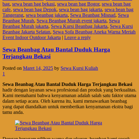
bag
,
sewa bean bag bekasi
,
sewa bean bag Bogor
,
sewa bean bag
cafe
,
sewa bean bag Depok
,
sewa bean bag jakarta
,
sewa bean bag
Tangerang
,
sewa beanbag jakarta
,
Sewa Beanbag Misnad
,
Sewa
Beanbag Murah
,
Sewa Beanbag Murah event jakarta
,
Sewa
Beanbag Murah jakarta
,
Sewa Kursi Beanbag Jakarta
,
Sewa Kursi
Beanbag Jakarta Selatan
,
Sewa Sofa Beanbag Aneka Warna Meriah
Event Indoor Outdoor Jakarta
|
Leave a reply
Sewa Beanbag Atau Bantal Duduk Harga
Terjangkau Bekasi
Posted on
Maret 14, 2025
by
Sewa Kursi Kuliah
1
Sewa Beanbag Atau Bantal Duduk Harga Terjangkau Bekasi
hadir dengan layanan sewa profesional dan produk yang berkualitas.
Kami memahami bahwa kenyamanan adalah salah satu faktor utama
dalam setiap acara. Oleh karena itu, kami menawarkan beanbag
yang dapat diandalkan untuk memberikan kenyamanan ekstra bagi
tamu anda.
Dengan beragam pilihan warna dan ukuran, beanbag kami cocok