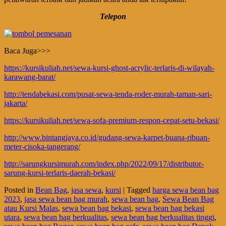
Telepon
Baca Juga>>>
https://kursikuliah.net/sewa-kursi-ghost-acrylic-terlaris-di-wilayah-
karawang-barat/
http://tendabekasi.com/pusat-sewa-tenda-roder-murah-taman-sari-
jakarta/
https://kursikuliah.net/sewa-sofa-premium-respon-cepat-setu-bekasi/
http://www.bintangjaya.co.id/gudang-sewa-karpet-buana-ribuan-
meter-cisoka-tangerang/
http://sarungkursimurah.com/index.php/2022/09/17/distributor-
sarung-kursi-terlaris-daerah-bekasi/
Posted in
Bean Bag
,
jasa sewa
,
kursi
|
Tagged
harga sewa bean bag
2023
,
jasa sewa bean bag murah
,
sewa bean bag
,
Sewa Bean Bag
atau Kursi Malas
,
sewa bean bag bekasi
,
sewa bean bag bekasi
utara
,
sewa bean bag berkualitas
,
sewa bean bag berkualitas tinggi
,