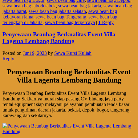
sewa bean bag Bogor
,
sewa bean bag cafe
,
sewa bean bag Depok
,
sewa bean bag jabodetabek
,
sewa bean bag jakarta
,
sewa bean bag
jakarta barat
,
sewa bean bag jakarta selatan
,
sewa bean bag
kebayoran lama
,
sewa bean bag Tangerang
,
sewa bean bag
terlengkap di Jakarta
,
sewa bean bag terpercaya
|
1
Reply
Penyewaan Beanbag Berkualitas Event Villa
Lagenta Lembang Bandung
Posted on
Juni 9, 2023
by
Sewa Kursi Kuliah
Reply
Penyewaan Beanbag Berkualitas Event
Villa Lagenta Lembang Bandung
Penyewaan Beanbag Berkualitas Event Villa Lagenta Lembang
Bandung Sekitarnya murah siap pasang CV bintang jaya party
rental equipment siap melayani pelayanan pembuatan tenda bazar
untuk pengiriman daerah jakarta, bekasi, depok, bogor, tangerang,
karawang dan sekitarnya.