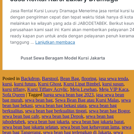
Posted in
Backdrop
,
Barstool
,
Bean Bag
,
flooring
,
jasa sewa tenda
,
kursi
,
kursi futura
,
Kursi Ghost
,
Kursi Lipat Bimbel
,
kursi susun
,
kursi tiffany
,
Kursi Tiffany Acrylic
,
Meja Lesehan
,
Meja VIP Kaca
,
Sofa Queen
|
Tagged
harga sewa bean bag 2023
,
jasa sewa bean
bag murah
,
sewa bean bag
,
Sewa Bean Bag atau Kursi Malas
,
sewa
bean bag bekasi
,
sewa bean bag bekasi utara
,
sewa bean bag
berkualitas
,
sewa bean bag berkualitas tinggi
,
sewa bean bag Bogor
,
sewa bean bag cafe
,
sewa bean bag Depok
,
sewa bean bag
jabodetabek
,
sewa bean bag jakarta
,
sewa bean bag jakarta barat
,
sewa bean bag jakarta selatan
,
sewa bean bag kebayoran lama
,
sewa
bean bag Tangerang
,
sewa bean bag terlengkap di Jakarta
,
sewa