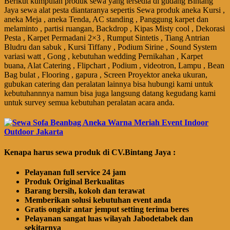
Berikut kumpulan produk sewa yang tersedia di gudang Bintang
Jaya sewa alat pesta diantaranya sepertis Sewa produk aneka Kursi ,
aneka Meja , aneka Tenda, AC standing , Panggung karpet dan
melaminto , partisi ruangan, Backdrop , Kipas Misty cool , Dekorasi
Pesta , Karpet Permadani 2×3 , Rumput Sintetis , Tiang Antrian
Bludru dan sabuk , Kursi Tiffany , Podium Sirine , Sound System
variasi watt , Gong , kebutuhan wedding Pernikahan , Karpet
buana, Alat Catering , Flipchart , Podium , videotron, Lampu , Bean
Bag bulat , Flooring , gapura , Screen Proyektor aneka ukuran,
gubukan catering dan peralatan lainnya bisa hubungi kami untuk
kebutuhannnya namun bisa juga langsung datang kegudang kami
untuk survey semua kebutuhan peralatan acara anda.
Kenapa harus sewa produk di CV.Bintang Jaya :
Pelayanan full service 24 jam
Produk Original Berkualitas
Barang bersih, kokoh dan terawat
Memberikan solusi kebutuhan event anda
Gratis ongkir antar jemput setting terima beres
Pelayanan sangat luas wilayah Jabodetabek dan
sekitarnya