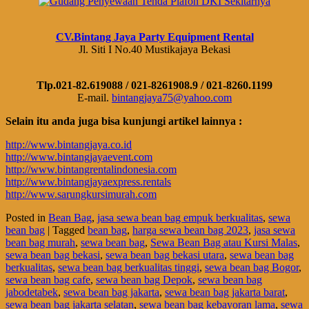
CV.Bintang Jaya Party Equipment Rental
Jl. Siti I No.40 Mustikajaya Bekasi
Tlp.021-82.619088 / 021-8261908.9 / 021-8260.1199
E-mail.
bintangjaya75@yahoo.com
Selain itu anda juga bisa kunjungi artikel lainnya :
http://www.bintangjaya.co.id
http://www.bintangjayaevent.com
http://www.bintangrentalindonesia.com
http://www.bintangjayaexpress.rentals
http://www.sarungkursimurah.com
Posted in
Bean Bag
,
jasa sewa bean bag empuk berkualitas
,
sewa
bean bag
|
Tagged
bean bag
,
harga sewa bean bag 2023
,
jasa sewa
bean bag murah
,
sewa bean bag
,
Sewa Bean Bag atau Kursi Malas
,
sewa bean bag bekasi
,
sewa bean bag bekasi utara
,
sewa bean bag
berkualitas
,
sewa bean bag berkualitas tinggi
,
sewa bean bag Bogor
,
sewa bean bag cafe
,
sewa bean bag Depok
,
sewa bean bag
jabodetabek
,
sewa bean bag jakarta
,
sewa bean bag jakarta barat
,
sewa bean bag jakarta selatan
,
sewa bean bag kebayoran lama
,
sewa