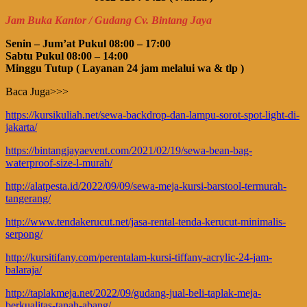
Jam Buka Kantor / Gudang Cv. Bintang Jaya
Senin – Jum’at Pukul 08:00 – 17:00
Sabtu Pukul 08:00 – 14:00
Minggu Tutup ( Layanan 24 jam melalui wa & tlp )
Baca Juga>>>
https://kursikuliah.net/sewa-backdrop-dan-lampu-sorot-spot-light-di-
jakarta/
https://bintangjayaevent.com/2021/02/19/sewa-bean-bag-
waterproof-size-l-murah/
http://alatpesta.id/2022/09/09/sewa-meja-kursi-barstool-termurah-
tangerang/
http://www.tendakerucut.net/jasa-rental-tenda-kerucut-minimalis-
serpong/
http://kursitifany.com/perentalam-kursi-tiffany-acrylic-24-jam-
balaraja/
http://taplakmeja.net/2022/09/gudang-jual-beli-taplak-meja-
berkualitas-tanah-abang/