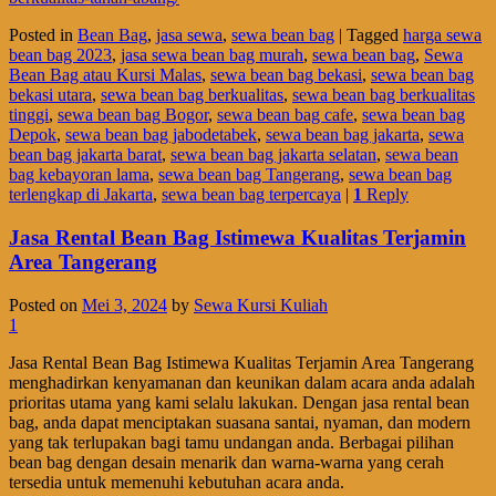
Posted in
Bean Bag
,
jasa sewa
,
sewa bean bag
|
Tagged
harga sewa
bean bag 2023
,
jasa sewa bean bag murah
,
sewa bean bag
,
Sewa
Bean Bag atau Kursi Malas
,
sewa bean bag bekasi
,
sewa bean bag
bekasi utara
,
sewa bean bag berkualitas
,
sewa bean bag berkualitas
tinggi
,
sewa bean bag Bogor
,
sewa bean bag cafe
,
sewa bean bag
Depok
,
sewa bean bag jabodetabek
,
sewa bean bag jakarta
,
sewa
bean bag jakarta barat
,
sewa bean bag jakarta selatan
,
sewa bean
bag kebayoran lama
,
sewa bean bag Tangerang
,
sewa bean bag
terlengkap di Jakarta
,
sewa bean bag terpercaya
|
1
Reply
Jasa Rental Bean Bag Istimewa Kualitas Terjamin
Area Tangerang
Posted on
Mei 3, 2024
by
Sewa Kursi Kuliah
1
Jasa Rental Bean Bag Istimewa Kualitas Terjamin Area Tangerang
menghadirkan kenyamanan dan keunikan dalam acara anda adalah
prioritas utama yang kami selalu lakukan. Dengan jasa rental bean
bag, anda dapat menciptakan suasana santai, nyaman, dan modern
yang tak terlupakan bagi tamu undangan anda. Berbagai pilihan
bean bag dengan desain menarik dan warna-warna yang cerah
tersedia untuk memenuhi kebutuhan acara anda.