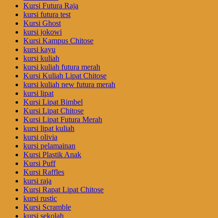
Kursi Futura Raja
kursi futura test
Kursi Ghost
kursi jokowi
Kursi Kampus Chitose
kursi kayu
kursi kuliah
kursi kuliah futura merah
Kursi Kuliah Lipat Chitose
kursi kuliah new futura merah
kursi lipat
Kursi Lipat Bimbel
Kursi Lipat Chitose
Kursi Lipat Futura Merah
kursi lipat kuliah
kursi olivia
kursi pelamainan
Kursi Plastik Anak
Kursi Puff
Kursi Raffles
kursi raja
Kursi Rapat Lipat Chitose
kursi rustic
Kursi Scramble
kursi sekolah