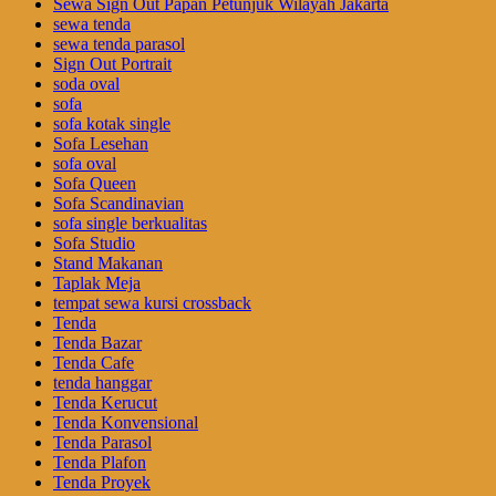
Sewa Sign Out Papan Petunjuk Wilayah Jakarta
sewa tenda
sewa tenda parasol
Sign Out Portrait
soda oval
sofa
sofa kotak single
Sofa Lesehan
sofa oval
Sofa Queen
Sofa Scandinavian
sofa single berkualitas
Sofa Studio
Stand Makanan
Taplak Meja
tempat sewa kursi crossback
Tenda
Tenda Bazar
Tenda Cafe
tenda hanggar
Tenda Kerucut
Tenda Konvensional
Tenda Parasol
Tenda Plafon
Tenda Proyek