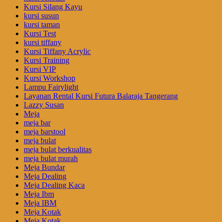
Kursi Silang Kayu
kursi susun
kursi taman
Kursi Test
kursi tiffany
Kursi Tiffany Acrylic
Kursi Training
Kursi VIP
Kursi Workshop
Lampu Fairylight
Layanan Rental Kursi Futura Balaraja Tangerang
Lazzy Susan
Meja
meja bar
meja barstool
meja bulat
meja bulat berkualitas
meja bulat murah
Meja Bundar
Meja Dealing
Meja Dealing Kaca
Meja Ibm
Meja IBM
Meja Kotak
Meja Kotak