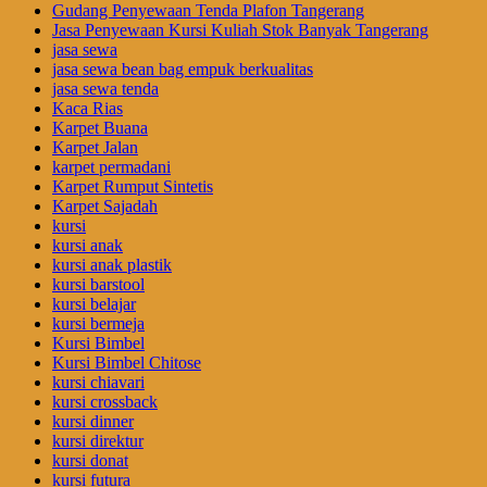
Gudang Penyewaan Tenda Plafon Tangerang
Jasa Penyewaan Kursi Kuliah Stok Banyak Tangerang
jasa sewa
jasa sewa bean bag empuk berkualitas
jasa sewa tenda
Kaca Rias
Karpet Buana
Karpet Jalan
karpet permadani
Karpet Rumput Sintetis
Karpet Sajadah
kursi
kursi anak
kursi anak plastik
kursi barstool
kursi belajar
kursi bermeja
Kursi Bimbel
Kursi Bimbel Chitose
kursi chiavari
kursi crossback
kursi dinner
kursi direktur
kursi donat
kursi futura