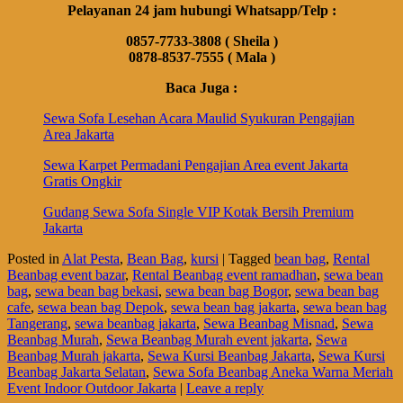
Pelayanan 24 jam hubungi Whatsapp/Telp :
0857-7733-3808 ( Sheila )
0878-8537-7555 ( Mala )
Baca Juga :
Sewa Sofa Lesehan Acara Maulid Syukuran Pengajian
Area Jakarta
Sewa Karpet Permadani Pengajian Area event Jakarta
Gratis Ongkir
Gudang Sewa Sofa Single VIP Kotak Bersih Premium
Jakarta
Posted in
Alat Pesta
,
Bean Bag
,
kursi
|
Tagged
bean bag
,
Rental
Beanbag event bazar
,
Rental Beanbag event ramadhan
,
sewa bean
bag
,
sewa bean bag bekasi
,
sewa bean bag Bogor
,
sewa bean bag
cafe
,
sewa bean bag Depok
,
sewa bean bag jakarta
,
sewa bean bag
Tangerang
,
sewa beanbag jakarta
,
Sewa Beanbag Misnad
,
Sewa
Beanbag Murah
,
Sewa Beanbag Murah event jakarta
,
Sewa
Beanbag Murah jakarta
,
Sewa Kursi Beanbag Jakarta
,
Sewa Kursi
Beanbag Jakarta Selatan
,
Sewa Sofa Beanbag Aneka Warna Meriah
Event Indoor Outdoor Jakarta
|
Leave a reply