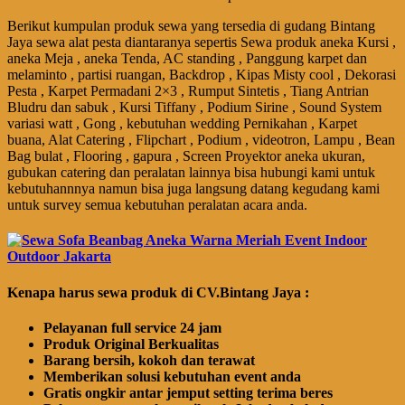
Berikut kumpulan produk sewa yang tersedia di gudang Bintang
Jaya sewa alat pesta diantaranya sepertis Sewa produk aneka Kursi ,
aneka Meja , aneka Tenda, AC standing , Panggung karpet dan
melaminto , partisi ruangan, Backdrop , Kipas Misty cool , Dekorasi
Pesta , Karpet Permadani 2×3 , Rumput Sintetis , Tiang Antrian
Bludru dan sabuk , Kursi Tiffany , Podium Sirine , Sound System
variasi watt , Gong , kebutuhan wedding Pernikahan , Karpet
buana, Alat Catering , Flipchart , Podium , videotron, Lampu , Bean
Bag bulat , Flooring , gapura , Screen Proyektor aneka ukuran,
gubukan catering dan peralatan lainnya bisa hubungi kami untuk
kebutuhannnya namun bisa juga langsung datang kegudang kami
untuk survey semua kebutuhan peralatan acara anda.
Kenapa harus sewa produk di CV.Bintang Jaya :
Pelayanan full service 24 jam
Produk Original Berkualitas
Barang bersih, kokoh dan terawat
Memberikan solusi kebutuhan event anda
Gratis ongkir antar jemput setting terima beres