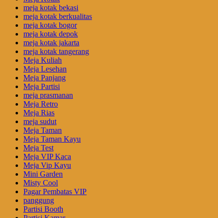
meja kotak bekasi
meja kotak berkualitas
meja kotak bogor
meja kotak depok
meja kotak jakarta
meja kotak tangerang
Meja Kuliah
Meja Lesehan
Meja Panjang
Meja Partisi
meja prasmanan
Meja Retro
Meja Rias
meja sudut
Meja Taman
Meja Taman Kayu
Meja Test
Meja VIP Kaca
Meja Vip Kayu
Mini Garden
Misty Cool
Pagar Pembatas VIP
panggung
Partisi Booth
Partisi Kamar