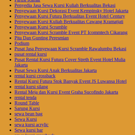
Penyedia Jasa Sewa Kursi Kuliah Berkualitas Bekasi
Penyewaan Kursi Dekorasi Event Kempinsky Hotel Jakarta
Penyewaan Kursi Futura Berkualitas Event Hotel Century
Penyewaan Kursi Kuliah Berkualitas Cawang Kramatjati
Penyewaan Kursi Scramble
Penyewaan Kursi Scramble Event PT Icommtech Cikarang
Pita Dan Gunting Peresmian
Podium
Pusat Jasa Penyewaan Kursi Scramble Rawalumbu Bekasi
pusat rental kursi
Pusat Rental Kursi Futura Cover Streth Event Hotel Mulia
Jakarta
Pusat Sewa Kursi Anak Berkualitas Jakarta
rental kursi crossback
Rental Kursi Futura Stok Banyak Event JS Luwansa Hotel
rental kursi silang
Rental Meja dan Kursi Event Graha Sucofindo Jakarta
rental tenda
Round Table
Sarung Kursi
sewa bean bag
Sewa Kursi
sewa kursi acrylic
Sewa kursi bar