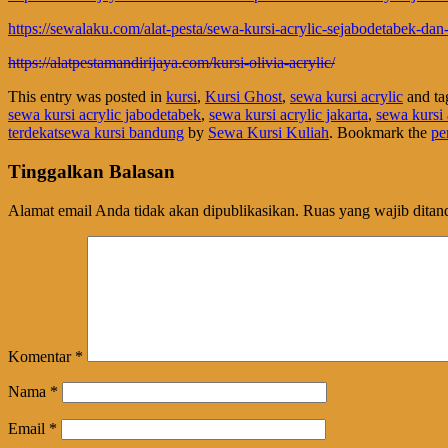
https://sewalaku.com/alat-pesta/sewa-kursi-acrylic-sejabodetabek-da
https://alatpestamandirijaya.com/kursi-olivia-acrylic/
This entry was posted in
kursi
,
Kursi Ghost
,
sewa kursi acrylic
and t
sewa kursi acrylic jabodetabek
,
sewa kursi acrylic jakarta
,
sewa kursi 
terdekatsewa kursi bandung
by
Sewa Kursi Kuliah
. Bookmark the
pe
Tinggalkan Balasan
Alamat email Anda tidak akan dipublikasikan.
Ruas yang wajib ditan
Komentar
*
Nama
*
Email
*