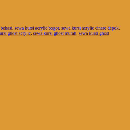
 bekasi
,
sewa kursi acrylic bogor
,
sewa kursi acrylic cinere depok
,
rsi ghost acrylic
,
sewa kursi ghost murah
,
sewa kursi ghost