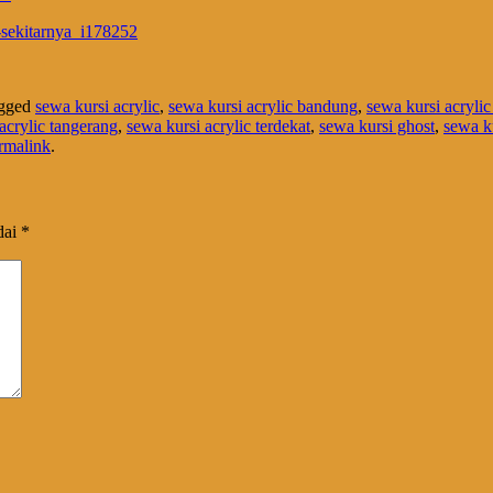
n-sekitarnya_i178252
agged
sewa kursi acrylic
,
sewa kursi acrylic bandung
,
sewa kursi acrylic
acrylic tangerang
,
sewa kursi acrylic terdekat
,
sewa kursi ghost
,
sewa ku
rmalink
.
dai
*