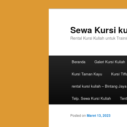
Sewa Kursi ku
Rental Kursi Kuliah untuk Trai
Main menu
Beranda
Galeri Kursi Kuliah
Skip to primary content
Skip to secondary content
Kursi Taman Kayu
Kursi Tiff
rental kursi kuliah – Bintang Jaya
Telp. Sewa Kursi Kuliah
Tent
Posted on
Maret 13, 2023