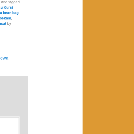
n
and tagged
u Kursi
a bean bag
 bekasi
,
usat
by
Sewa