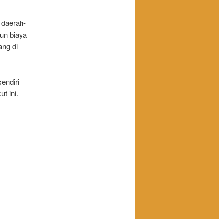
 daerah-
un biaya
ang di
endiri
t ini.