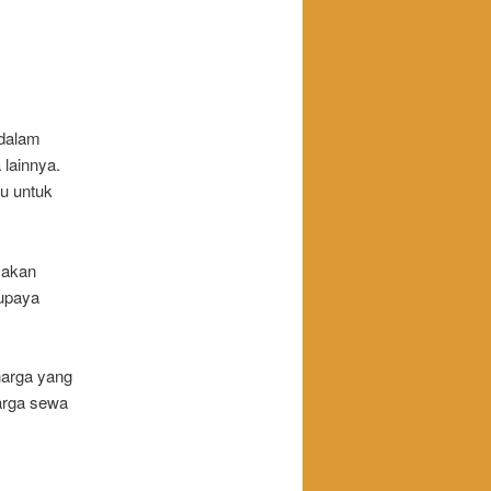
 dalam
 lainnya.
u untuk
 akan
supaya
harga yang
arga sewa