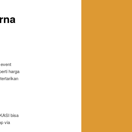
rna
 event
erti harga
ertarikan
KASI bisa
p via