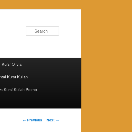
Search
Kursi Olivia
tal Kursi Kuliah
a Kursi Kuliah Promo
Post navigation
←
Previous
Next
→