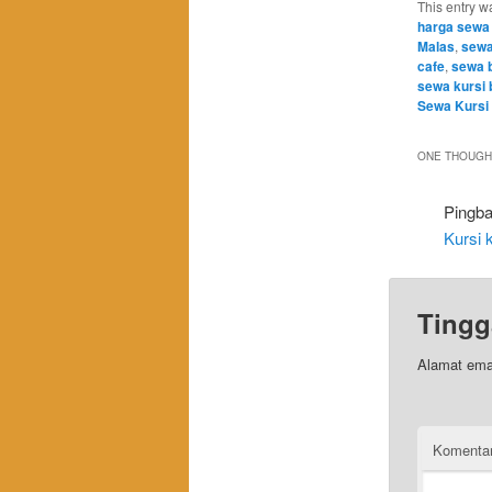
This entry w
harga sewa
Malas
,
sewa
cafe
,
sewa 
sewa kursi 
Sewa Kursi 
ONE THOUGHT
Pingb
Kursi 
Tingg
Alamat emai
Komenta