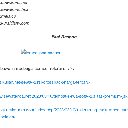
.sewakursi.net
w.sewakursi.tech
w.meja.co
.kursitifany.com
Fast Respon
di bawah ini sebagai sumber referensi >>>
rsikuliah.net/sewa-kursi-crossback-harga-terbaru/
ww.sewatenda.net/2023/03/10/tempat-sewa-sofa-kualitas-premium-jak
ungkursimurah.com/index.php/2023/03/10/jual-sarung-meja-model-str
selatan/