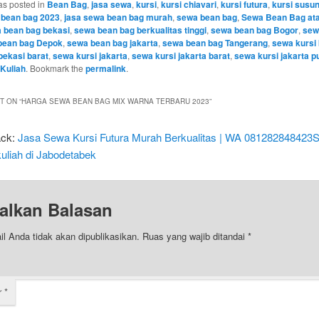
as posted in
Bean Bag
,
jasa sewa
,
kursi
,
kursi chiavari
,
kursi futura
,
kursi susu
 bean bag 2023
,
jasa sewa bean bag murah
,
sewa bean bag
,
Sewa Bean Bag ata
 bean bag bekasi
,
sewa bean bag berkualitas tinggi
,
sewa bean bag Bogor
,
sew
bean bag Depok
,
sewa bean bag jakarta
,
sewa bean bag Tangerang
,
sewa kursi
bekasi barat
,
sewa kursi jakarta
,
sewa kursi jakarta barat
,
sewa kursi jakarta p
Kuliah
. Bookmark the
permalink
.
 ON “
HARGA SEWA BEAN BAG MIX WARNA TERBARU 2023
”
ack:
Jasa Sewa Kursi Futura Murah Berkualitas | WA 081282848423
kuliah di Jabodetabek
alkan Balasan
l Anda tidak akan dipublikasikan.
Ruas yang wajib ditandai
*
r
*