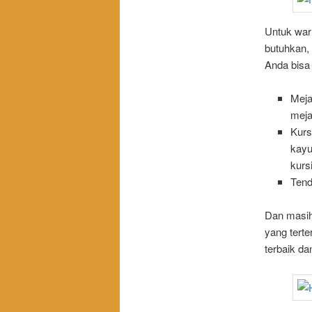
Untuk war
butuhkan,
Anda bisa 
Meja
meja
Kursi
kayu
kurs
Tend
Dan masih
yang tert
terbaik da