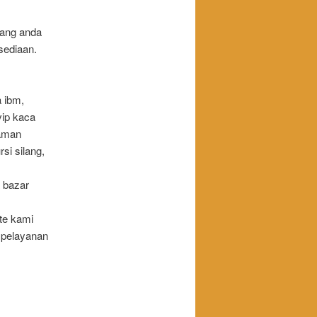
yang anda
sediaan.
a ibm,
vip kaca
 taman
rsi silang,
a bazar
te kami
 pelayanan