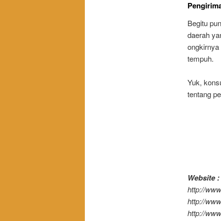
Pengirim
Begitu pu
daerah ya
ongkirnya
tempuh.
Yuk, kons
tentang pe
Website :
http://www
http://ww
http://ww