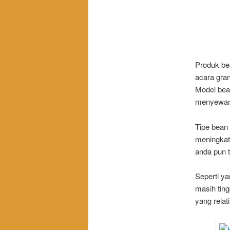
Produk be
acara gran
Model bea
menyewan
Tipe bean
meningkat
anda pun t
Seperti y
masih tin
yang relat