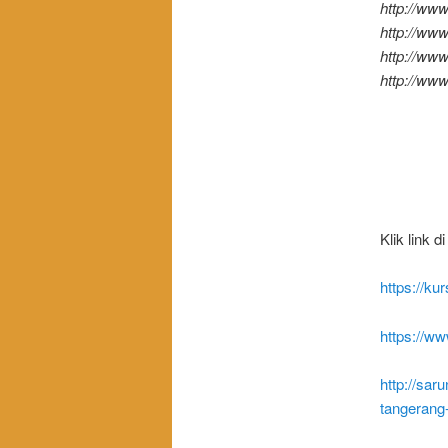
http://www
http://ww
http://ww
http://www
Klik link 
https://ku
https://w
http://sar
tangerang-