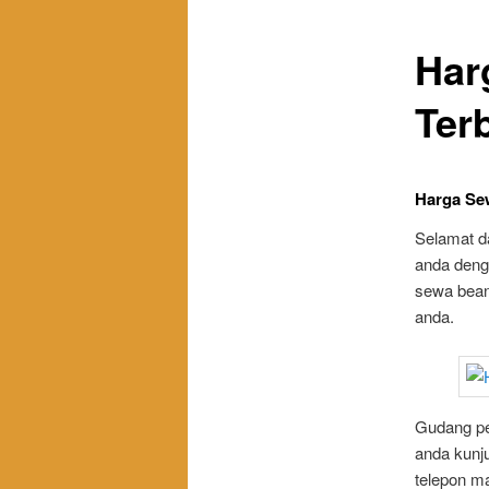
Har
Ter
Harga Se
Selamat d
anda denga
sewa bean
anda.
Gudang pe
anda kunj
telepon ma