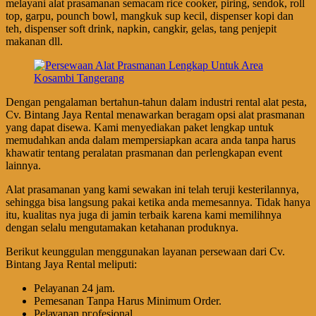
melayani alat prasamanan semacam rice cooker, piring, sendok, roll
top, garpu, pounch bowl, mangkuk sup kecil, dispenser kopi dan
teh, dispenser soft drink, napkin, cangkir, gelas, tang penjepit
makanan dll.
Dengan pengalaman bertahun-tahun dalam industri rental alat pesta,
Cv. Bintang Jaya Rental menawarkan beragam opsi alat prasmanan
yang dapat disewa. Kami menyediakan paket lengkap untuk
memudahkan anda dalam mempersiapkan acara anda tanpa harus
khawatir tentang peralatan prasmanan dan perlengkapan event
lainnya.
Alat prasamanan yang kami sewakan ini telah teruji kesterilannya,
sehingga bisa langsung pakai ketika anda memesannya. Tidak hanya
itu, kualitas nya juga di jamin terbaik karena kami memilihnya
dengan selalu mengutamakan ketahanan produknya.
Berikut keunggulan menggunakan layanan persewaan dari Cv.
Bintang Jaya Rental meliputi:
Pеӏауаnаn 24 jam.
Pemesanan Tanpa Harus Minimum Order.
Pеӏауаnаn ргоfеѕіоnаӏ.