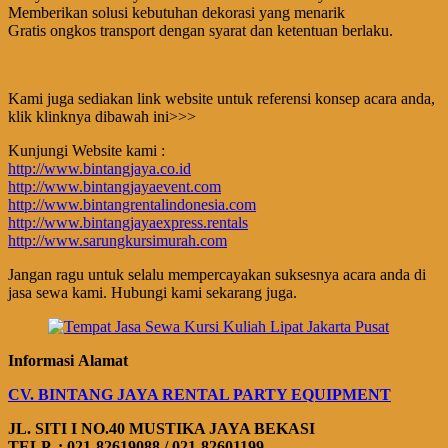
Memberikan solusi kebutuhan dekorasi yang menarik
Gratis ongkos transport dengan syarat dan ketentuan berlaku.
Kami juga sediakan link website untuk referensi konsep acara anda,
klik klinknya dibawah ini>>>
Kunjungi Website kami :
http://www.bintangjaya.co.id
http://www.bintangjayaevent.com
http://www.bintangrentalindonesia.com
http://www.bintangjayaexpress.rentals
http://www.sarungkursimurah.com
Jangan ragu untuk selalu mempercayakan suksesnya acara anda di
jasa sewa kami. Hubungi kami sekarang juga.
Informasi Alamat
CV. BINTANG JAYA RENTAL PARTY EQUIPMENT
JL. SITI I NO.40 MUSTIKA JAYA BEKASI
TELP. : 021-82619088 / 021-82601199