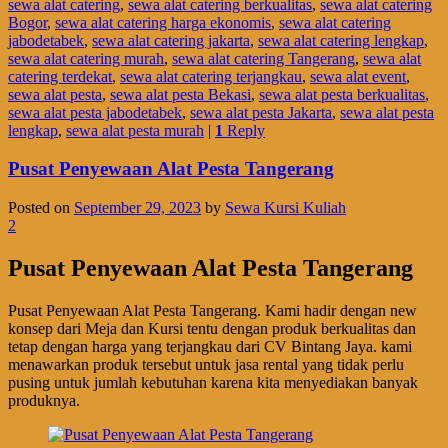
sewa alat catering
,
sewa alat catering berkualitas
,
sewa alat catering
Bogor
,
sewa alat catering harga ekonomis
,
sewa alat catering
jabodetabek
,
sewa alat catering jakarta
,
sewa alat catering lengkap
,
sewa alat catering murah
,
sewa alat catering Tangerang
,
sewa alat
catering terdekat
,
sewa alat catering terjangkau
,
sewa alat event
,
sewa alat pesta
,
sewa alat pesta Bekasi
,
sewa alat pesta berkualitas
,
sewa alat pesta jabodetabek
,
sewa alat pesta Jakarta
,
sewa alat pesta
lengkap
,
sewa alat pesta murah
|
1
Reply
Pusat Penyewaan Alat Pesta Tangerang
Posted on
September 29, 2023
by
Sewa Kursi Kuliah
2
Pusat Penyewaan Alat Pesta Tangerang
Pusat Penyewaan Alat Pesta Tangerang. Kami hadir dengan new
konsep dari Meja dan Kursi tentu dengan produk berkualitas dan
tetap dengan harga yang terjangkau dari CV Bintang Jaya. kami
menawarkan produk tersebut untuk jasa rental yang tidak perlu
pusing untuk jumlah kebutuhan karena kita menyediakan banyak
produknya.