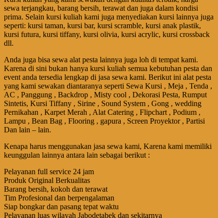
sewa terjangkau, barang bersih, terawat dan juga dalam kondisi
prima. Selain kursi kuliah kami juga menyediakan kursi lainnya juga
seperti: kursi taman, kursi bar, kursi scramble, kursi anak plastik,
kursi futura, kursi tiffany, kursi olivia, kursi acrylic, kursi crossback
dll.
Anda juga bisa sewa alat pesta lainnya juga loh di tempat kami.
Karena di sini bukan hanya kursi kuliah semua kebutuhan pesta dan
event anda tersedia lengkap di jasa sewa kami. Berikut ini alat pesta
yang kami sewakan diantaranya seperti Sewa Kursi , Meja , Tenda ,
AC , Panggung , Backdrop , Misty cool , Dekorasi Pesta, Rumput
Sintetis, Kursi Tiffany , Sirine , Sound System , Gong , wedding
Pernikahan , Karpet Merah , Alat Catering , Flipchart , Podium ,
Lampu , Bean Bag , Flooring , gapura , Screen Proyektor , Partisi
Dan lain – lain.
Kenapa harus menggunakan jasa sewa kami, Karena kami memiliki
keunggulan lainnya antara lain sebagai berikut :
Pelayanan full service 24 jam
Produk Original Berkualitas
Barang bersih, kokoh dan terawat
Tim Profesional dan berpengalaman
Siap bongkar dan pasang tepat waktu
Pelayanan luas wilayah Jabodetabek dan sekitarnya