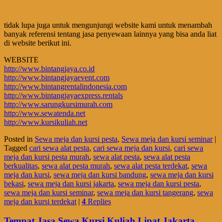
tidak lupa juga untuk mengunjungi website kami untuk menambah
banyak referensi tentang jasa penyewaan lainnya yang bisa anda liat
di website berikut ini.
WEBSITE
http://www.bintangjaya.co.id
http://www.bintangjayaevent.com
http://www.bintangrentalindonesia.com
http://www.bintangjayaexpress.rentals
http://www.sarungkursimurah.com
http://www.sewatenda.net
http://www.kursikuliah.net
Posted in
Sewa meja dan kursi pesta
,
Sewa meja dan kursi seminar
|
Tagged
cari sewa alat pesta
,
cari sewa meja dan kursi
,
cari sewa
meja dan kursi pesta murah
,
sewa alat pesta
,
sewa alat pesta
berkualitas
,
sewa alat pesta murah
,
sewa alat pesta terdekat
,
sewa
meja dan kursi
,
sewa meja dan kursi bandung
,
sewa meja dan kursi
bekasi
,
sewa meja dan kursi jakarta
,
sewa meja dan kursi pesta
,
sewa meja dan kursi seminar
,
sewa meja dan kursi tangerang
,
sewa
meja dan kursi terdekat
|
4
Replies
Tempat Jasa Sewa Kursi Kuliah Lipat Jakarta