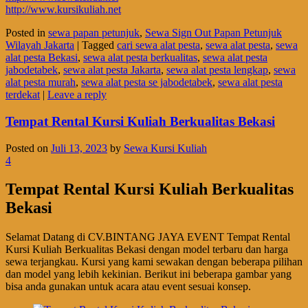
http://www.kursikuliah.net
Posted in
sewa papan petunjuk
,
Sewa Sign Out Papan Petunjuk
Wilayah Jakarta
|
Tagged
cari sewa alat pesta
,
sewa alat pesta
,
sewa
alat pesta Bekasi
,
sewa alat pesta berkualitas
,
sewa alat pesta
jabodetabek
,
sewa alat pesta Jakarta
,
sewa alat pesta lengkap
,
sewa
alat pesta murah
,
sewa alat pesta se jabodetabek
,
sewa alat pesta
terdekat
|
Leave a reply
Tempat Rental Kursi Kuliah Berkualitas Bekasi
Posted on
Juli 13, 2023
by
Sewa Kursi Kuliah
4
Tempat Rental Kursi Kuliah Berkualitas
Bekasi
Selamat Datang di CV.BINTANG JAYA EVENT Tempat Rental
Kursi Kuliah Berkualitas Bekasi dengan model terbaru dan harga
sewa terjangkau. Kursi yang kami sewakan dengan beberapa pilihan
dan model yang lebih kekinian. Berikut ini beberapa gambar yang
bisa anda gunakan untuk acara atau event sesuai konsep.