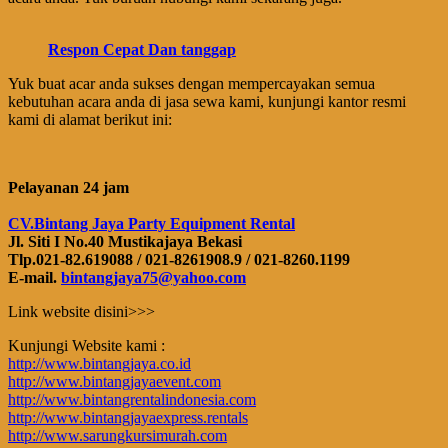
Respon Cepat Dan tanggap
Yuk buat acar anda sukses dengan mempercayakan semua
kebutuhan acara anda di jasa sewa kami, kunjungi kantor resmi
kami di alamat berikut ini:
Pelayanan 24 jam
CV.Bintang Jaya Party Equipment Rental
Jl. Siti I No.40 Mustikajaya Bekasi
Tlp.021-82.619088 / 021-8261908.9 / 021-8260.1199
E-mail.
bintangjaya75@yahoo.com
Link website disini>>>
Kunjungi Website kami :
http://www.bintangjaya.co.id
http://www.bintangjayaevent.com
http://www.bintangrentalindonesia.com
http://www.bintangjayaexpress.rentals
http://www.sarungkursimurah.com