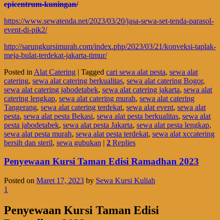
epicentrum-kuningan/
https://www.sewatenda.net/2023/03/20/jasa-sewa-set-tenda-parasol-
event-di-pik2/
http://sarungkursimurah.com/index.php/2023/03/21/konveksi-taplak-
meja-bulat-terdekat-jakarta-timur/
Posted in
Alat Catering
|
Tagged
cari sewa alat pesta
,
sewa alat
catering
,
sewa alat catering berkualitas
,
sewa alat catering Bogor
,
sewa alat catering jabodetabek
,
sewa alat catering jakarta
,
sewa alat
catering lengkap
,
sewa alat catering murah
,
sewa alat catering
Tangerang
,
sewa alat catering terdekat
,
sewa alat event
,
sewa alat
pesta
,
sewa alat pesta Bekasi
,
sewa alat pesta berkualitas
,
sewa alat
pesta jabodetabek
,
sewa alat pesta Jakarta
,
sewa alat pesta lengkap
,
sewa alat pesta murah
,
sewa alat pesta terdekat
,
sewa alat xccatering
bersih dan steril
,
sewa gubukan
|
2
Replies
Penyewaan Kursi Taman Edisi Ramadhan 2023
Posted on
Maret 17, 2023
by
Sewa Kursi Kuliah
1
Penyewaan Kursi Taman Edisi