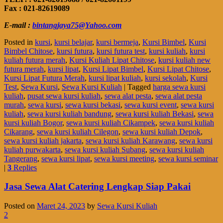
Fax : 021-82619089
E-mail :
bintangjaya75@Yahoo.com
Posted in
kursi
,
kursi belajar
,
kursi bermeja
,
Kursi Bimbel
,
Kursi
Bimbel Chitose
,
kursi futura
,
kursi futura test
,
kursi kuliah
,
kursi
kuliah futura merah
,
Kursi Kuliah Lipat Chitose
,
kursi kuliah new
futura merah
,
kursi lipat
,
Kursi Lipat Bimbel
,
Kursi Lipat Chitose
,
Kursi Lipat Futura Merah
,
kursi lipat kuliah
,
kursi sekolah
,
Kursi
Test
,
Sewa Kursi
,
Sewa Kursi Kuliah
|
Tagged
harga sewa kursi
kuliah
,
pusat sewa kursi kuliah
,
sewa alat pesta
,
sewa alat pesta
murah
,
sewa kursi
,
sewa kursi bekasi
,
sewa kursi event
,
sewa kursi
kuliah
,
sewa kursi kuliah bandung
,
sewa kursi kuliah Bekasi
,
sewa
kursi kuliah Bogor
,
sewa kursi kuliah Cikampek
,
sewa kursi kuliah
Cikarang
,
sewa kursi kuliah Cilegon
,
sewa kursi kuliah Depok
,
sewa kursi kuliah jakarta
,
sewa kursi kuliah Karawang
,
sewa kursi
kuliah purwakarta
,
sewa kursi kuliah Subang
,
sewa kursi kuliah
Tangerang
,
sewa kursi lipat
,
sewa kursi meeting
,
sewa kursi seminar
|
3
Replies
Jasa Sewa Alat Catering Lengkap Siap Pakai
Posted on
Maret 24, 2023
by
Sewa Kursi Kuliah
2