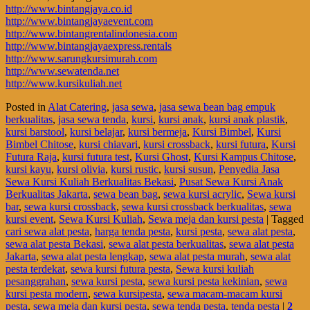
http://www.bintangjaya.co.id
http://www.bintangjayaevent.com
http://www.bintangrentalindonesia.com
http://www.bintangjayaexpress.rentals
http://www.sarungkursimurah.com
http://www.sewatenda.net
http://www.kursikuliah.net
Posted in
Alat Catering
,
jasa sewa
,
jasa sewa bean bag empuk
berkualitas
,
jasa sewa tenda
,
kursi
,
kursi anak
,
kursi anak plastik
,
kursi barstool
,
kursi belajar
,
kursi bermeja
,
Kursi Bimbel
,
Kursi
Bimbel Chitose
,
kursi chiavari
,
kursi crossback
,
kursi futura
,
Kursi
Futura Raja
,
kursi futura test
,
Kursi Ghost
,
Kursi Kampus Chitose
,
kursi kayu
,
kursi olivia
,
kursi rustic
,
kursi susun
,
Penyedia Jasa
Sewa Kursi Kuliah Berkualitas Bekasi
,
Pusat Sewa Kursi Anak
Berkualitas Jakarta
,
sewa bean bag
,
sewa kursi acrylic
,
Sewa kursi
bar
,
sewa kursi crossback
,
sewa kursi crossback berkualitas
,
sewa
kursi event
,
Sewa Kursi Kuliah
,
Sewa meja dan kursi pesta
|
Tagged
cari sewa alat pesta
,
harga tenda pesta
,
kursi pesta
,
sewa alat pesta
,
sewa alat pesta Bekasi
,
sewa alat pesta berkualitas
,
sewa alat pesta
Jakarta
,
sewa alat pesta lengkap
,
sewa alat pesta murah
,
sewa alat
pesta terdekat
,
sewa kursi futura pesta
,
Sewa kursi kuliah
pesanggrahan
,
sewa kursi pesta
,
sewa kursi pesta kekinian
,
sewa
kursi pesta modern
,
sewa kursipesta
,
sewa macam-macam kursi
pesta
,
sewa meja dan kursi pesta
,
sewa tenda pesta
,
tenda pesta
|
2