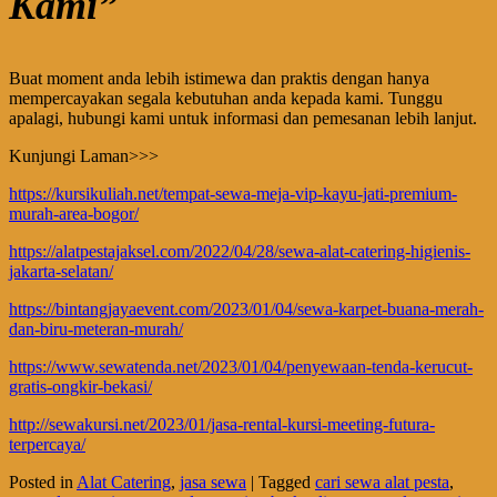
Kami”
Buat moment anda lebih istimewa dan praktis dengan hanya
mempercayakan segala kebutuhan anda kepada kami. Tunggu
apalagi, hubungi kami untuk informasi dan pemesanan lebih lanjut.
Kunjungi Laman>>>
https://kursikuliah.net/tempat-sewa-meja-vip-kayu-jati-premium-
murah-area-bogor/
https://alatpestajaksel.com/2022/04/28/sewa-alat-catering-higienis-
jakarta-selatan/
https://bintangjayaevent.com/2023/01/04/sewa-karpet-buana-merah-
dan-biru-meteran-murah/
https://www.sewatenda.net/2023/01/04/penyewaan-tenda-kerucut-
gratis-ongkir-bekasi/
http://sewakursi.net/2023/01/jasa-rental-kursi-meeting-futura-
terpercaya/
Posted in
Alat Catering
,
jasa sewa
|
Tagged
cari sewa alat pesta
,