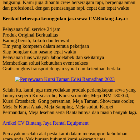
langsung. Kami juga dibantu crew berseragam rapi, berpengalaman
dan profesional. dengan pemasangan rapi, cepat dan tepat waktu.
Berikut beberapa keunggulan jasa sewa CV.Bintang Jaya :
Pelayanan full service 24 jam
Produk Original Berkualitas
Barang bersih, kokoh dan terawat
Tim yang kompeten dalam semua pekerjaan
Siap bongkar dan pasang tepat waktu
Pelayanan luas wilayah Jabodetabek dan sekitarnya
Memberikan solusi kebutuhan event sukses
Gratis ongkos transport dengan syarat dan ketentuan berlaku.
Selain itu, kami juga menyediakan produk perlengkapan sewa yang
lainnya seperti Kursi acrilic, Kursi scramble, Meja IBM 180×60,
Kursi Crossback, Gong peresmian, Meja Taman, Showcase cooler,
Meja & Kursi Anak, Meja Samping, Meja sudut, Karpet
Permandani, Meja lesehan serta Bantalannya dan masih banyak lagi.
Artikel CV Bintang Jaya Rental Equipment
Percayakan selalu alat pesta kami dalam mensupport kebutuhan
acara anda. Yuk buruan hubungi kami sekarang juga.