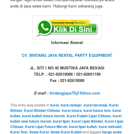
anda di jasa sewa kami. Hubungi kami sekarang juga.
Informasi Alamat
CV. BINTANG JAYA RENTAL PARTY EQUIPMENT
JL. SITI I NO.40 MUSTIKA JAYA BEKASI
TELP. : 021-82619088 / 021-82601199
Fax : 021-82619089
E-mail :
bintangjaya75@Yahoo.com
This entry was posted in
kursi
,
kursi belajar
,
kursi bermeja
,
Kursi
Bimbel
,
Kursi Bimbel Chitose
,
kursi futura
,
kursi futura test
,
kursi
kuliah
,
kursi kuliah futura merah
,
Kursi Kuliah Lipat Chitose
,
kursi
kuliah new futura merah
,
kursi lipat
,
Kursi Lipat Bimbel
,
Kursi Lipat
Chitose
,
Kursi Lipat Futura Merah
,
kursi lipat kuliah
,
kursi sekolah
,
Kursi Test
,
Sewa Kursi
,
Sewa Kursi Kuliah
and tagged
harga sewa