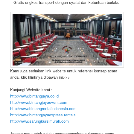
Gratis ongkos transport dengan syarat dan ketentuan berlaku.
Kami juga sediakan link website untuk referensi konsep acara
anda, klik klinknya dibawah ini>>>
Kunjungi Website kami :
http://www.bintangjaya.co.id
http://www.bintangjayaevent.com
http://www.bintangrentalindonesia.com
http://www.bintangjayaexpress.rentals
http://www.sarungkursimurah.com
Jangan ragu untuk selalu mempercayakan suksesnya acara