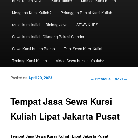
Kursi Taman Kayu
Kursi Tiffany
Manfaat Kursi Kuliah
Mengapa Kursi Kuliah?
Pelanggan Rental Kursi Kuliah
rental kursi kuliah – Bintang Jaya
SEWA KURSI
Sewa kursi kuliah Cikarang Bekasi Standar
Sewa Kursi Kuliah Promo
Telp. Sewa Kursi Kuliah
Tentang Kursi Kuliah
Video Sewa Kursi di Youtube
Posted on
April 20, 2023
Post navigation
←
Previous
Next
→
Tempat Jasa Sewa Kursi
Kuliah Lipat Jakarta Pusat
Tempat Jasa Sewa Kursi Kuliah Lipat Jakarta Pusat