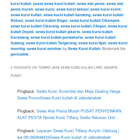
kursi kuliah
,
pusat sewa kursi kuliah
,
sewa alat pesta
,
sewa alat
pesta murah
,
sewa kursi
,
sewa kursi bekasi
,
sewa kursi event
,
sewa kursi kuliah
,
sewa kursi kuliah bandung
,
sewa kursi kuliah
Bekasi
,
sewa kursi kuliah Bogor
,
sewa kursi kuliah Cikampek
,
sewa kursi kuliah Cikarang
,
sewa kursi kuliah Cilegon
,
sewa kursi
kuliah Depok
,
sewa kursi kuliah jakarta
,
sewa kursi kuliah
Karawang
,
sewa kursi kuliah purwakarta
,
sewa kursi kuliah
Subang
,
sewa kursi kuliah Tangerang
,
sewa kursi lipat
,
sewa kursi
meeting
,
sewa kursi seminar
by
Sewa Kursi Kuliah
. Bookmark the
permalink
.
3 THOUGHTS ON “
TEMPAT JASA SEWA KURSI KULIAH LIPAT JAKARTA
PUSAT
”
Pingback:
Sedia Kursi Scramble dan Meja Dealing Harga
Sewa PromoSewa Kursi kuliah di Jabodetabek
Pingback:
Sewa Alat Pesta Murah PUSAT PENYEWAAN
ALAT PESTA Rental Kursi Tiffany Sedia Ratusan Unit -
Pingback:
Layanan Sewa Kursi Tiffany Acrylic Cibitung |
wa 081282848423Sewa Kursi kuliah di Jabodetabek