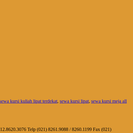
sewa kursi kuliah lipat terdekat
,
sewa kursi lipat
,
sewa kursi meja all
812.8620.3076 Telp (021) 8261.9088 / 8260.1199 Fax (021)