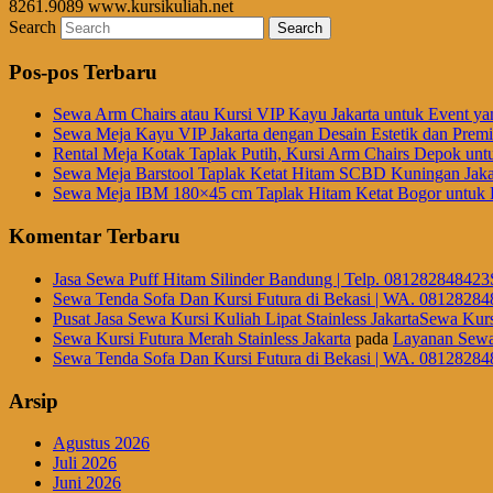
8261.9089 www.kursikuliah.net
Search
Pos-pos Terbaru
Sewa Arm Chairs atau Kursi VIP Kayu Jakarta untuk Event ya
Sewa Meja Kayu VIP Jakarta dengan Desain Estetik dan Prem
Rental Meja Kotak Taplak Putih, Kursi Arm Chairs Depok unt
Sewa Meja Barstool Taplak Ketat Hitam SCBD Kuningan Jaka
Sewa Meja IBM 180×45 cm Taplak Hitam Ketat Bogor untuk E
Komentar Terbaru
Jasa Sewa Puff Hitam Silinder Bandung | Telp. 081282848423
Sewa Tenda Sofa Dan Kursi Futura di Bekasi | WA. 08128284
Pusat Jasa Sewa Kursi Kuliah Lipat Stainless JakartaSewa Kurs
Sewa Kursi Futura Merah Stainless Jakarta
pada
Layanan Sewa
Sewa Tenda Sofa Dan Kursi Futura di Bekasi | WA. 08128284
Arsip
Agustus 2026
Juli 2026
Juni 2026