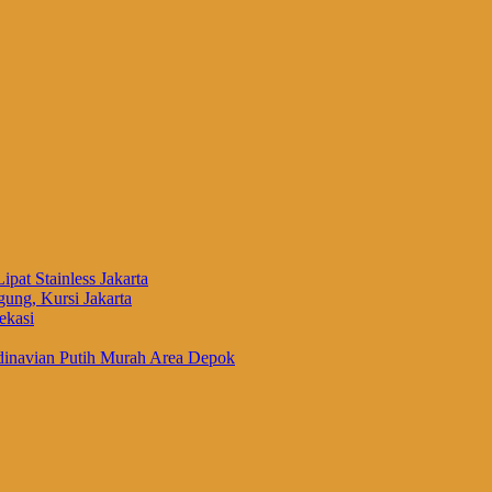
ipat Stainless Jakarta
ung, Kursi Jakarta
ekasi
inavian Putih Murah Area Depok