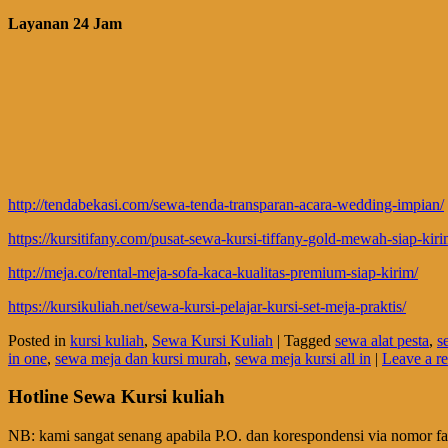
Layanan 24 Jam
http://tendabekasi.com/sewa-tenda-transparan-acara-wedding-impian/
https://kursitifany.com/pusat-sewa-kursi-tiffany-gold-mewah-siap-kiri
http://meja.co/rental-meja-sofa-kaca-kualitas-premium-siap-kirim/
https://kursikuliah.net/sewa-kursi-pelajar-kursi-set-meja-praktis/
Posted in
kursi kuliah
,
Sewa Kursi Kuliah
|
Tagged
sewa alat pesta
,
s
in one
,
sewa meja dan kursi murah
,
sewa meja kursi all in
|
Leave a r
Hotline Sewa Kursi kuliah
NB: kami sangat senang apabila P.O. dan korespondensi via nomor f