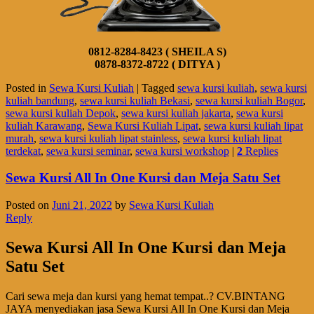
0812-8284-8423 ( SHEILA S)
0878-8372-8722 ( DITYA )
Posted in
Sewa Kursi Kuliah
|
Tagged
sewa kursi kuliah
,
sewa kursi
kuliah bandung
,
sewa kursi kuliah Bekasi
,
sewa kursi kuliah Bogor
,
sewa kursi kuliah Depok
,
sewa kursi kuliah jakarta
,
sewa kursi
kuliah Karawang
,
Sewa Kursi Kuliah Lipat
,
sewa kursi kuliah lipat
murah
,
sewa kursi kuliah lipat stainless
,
sewa kursi kuliah lipat
terdekat
,
sewa kursi seminar
,
sewa kursi workshop
|
2
Replies
Sewa Kursi All In One Kursi dan Meja Satu Set
Posted on
Juni 21, 2022
by
Sewa Kursi Kuliah
Reply
Sewa Kursi All In One Kursi dan Meja
Satu Set
Cari sewa meja dan kursi yang hemat tempat..? CV.BINTANG
JAYA menyediakan jasa Sewa Kursi All In One Kursi dan Meja