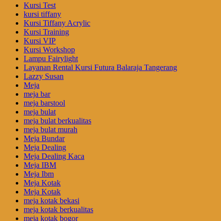
Kursi Test
kursi tiffany
Kursi Tiffany Acrylic
Kursi Training
Kursi VIP
Kursi Workshop
Lampu Fairylight
Layanan Rental Kursi Futura Balaraja Tangerang
Lazzy Susan
Meja
meja bar
meja barstool
meja bulat
meja bulat berkualitas
meja bulat murah
Meja Bundar
Meja Dealing
Meja Dealing Kaca
Meja IBM
Meja Ibm
Meja Kotak
Meja Kotak
meja kotak bekasi
meja kotak berkualitas
meja kotak bogor