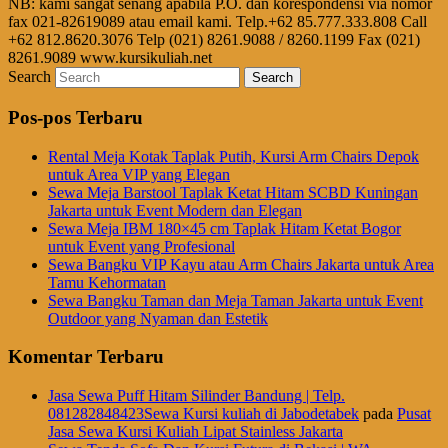
NB: kami sangat senang apabila P.O. dan korespondensi via nomor
fax 021-82619089 atau email kami. Telp.+62 85.777.333.808 Call
+62 812.8620.3076 Telp (021) 8261.9088 / 8260.1199 Fax (021)
8261.9089 www.kursikuliah.net
Search
Pos-pos Terbaru
Rental Meja Kotak Taplak Putih, Kursi Arm Chairs Depok
untuk Area VIP yang Elegan
Sewa Meja Barstool Taplak Ketat Hitam SCBD Kuningan
Jakarta untuk Event Modern dan Elegan
Sewa Meja IBM 180×45 cm Taplak Hitam Ketat Bogor
untuk Event yang Profesional
Sewa Bangku VIP Kayu atau Arm Chairs Jakarta untuk Area
Tamu Kehormatan
Sewa Bangku Taman dan Meja Taman Jakarta untuk Event
Outdoor yang Nyaman dan Estetik
Komentar Terbaru
Jasa Sewa Puff Hitam Silinder Bandung | Telp.
081282848423Sewa Kursi kuliah di Jabodetabek
pada
Pusat
Jasa Sewa Kursi Kuliah Lipat Stainless Jakarta