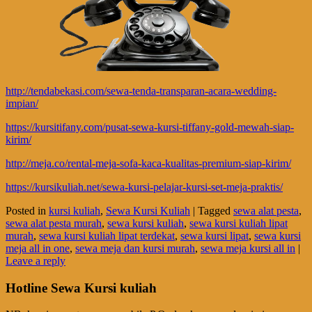
http://tendabekasi.com/sewa-tenda-transparan-acara-wedding-
impian/
https://kursitifany.com/pusat-sewa-kursi-tiffany-gold-mewah-siap-
kirim/
http://meja.co/rental-meja-sofa-kaca-kualitas-premium-siap-kirim/
https://kursikuliah.net/sewa-kursi-pelajar-kursi-set-meja-praktis/
Posted in
kursi kuliah
,
Sewa Kursi Kuliah
|
Tagged
sewa alat pesta
,
sewa alat pesta murah
,
sewa kursi kuliah
,
sewa kursi kuliah lipat
murah
,
sewa kursi kuliah lipat terdekat
,
sewa kursi lipat
,
sewa kursi
meja all in one
,
sewa meja dan kursi murah
,
sewa meja kursi all in
|
Leave a reply
Hotline Sewa Kursi kuliah