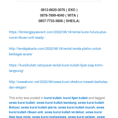
0812-8620-3076 ( EKO )
0878-7899-4040 ( WITA )
0857-7733-3808 ( SHEILA
)
https://bintangjayaevent.com/2022/06/18/rental-kursi-futura-plus-
cover-ribuan-unit-ready/
http://tendajakarta.com/2022/06/18/rental-tenda-plafon-untuk-
berbagai-acara/
https://kursikuliah.net/pusat-rental-kursi-kuliah-lipat-siap-kirim-
langsung/
http://sewakursi.net/2022/06/sewa-kursi-direktur-mewah-berkelas-
dan-elegan/
This entry was posted in
kursi kuliah
,
kursi lipat kuliah
and tagged
sewa kursi kuliah
,
sewa kursi kuliah bandung
,
sewa kursi kuliah
Bekasi
,
sewa kursi kuliah jakrta
,
sewa kursi kuliah murah
,
sewa
kursi kuliah ribuan unit
,
sewa kursi kuliah terdekat
,
sewa kursi
lipat lpus meja
,
sewa kursi mahasiswa
,
sewa kursi pelajar
,
sewa