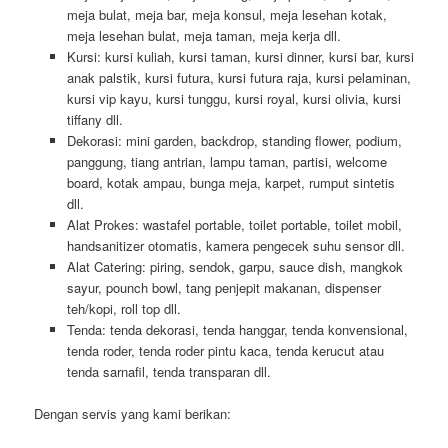
meja bulat, meja bar, meja konsul, meja lesehan kotak,
meja lesehan bulat, meja taman, meja kerja dll.
Kursi: kursi kuliah, kursi taman, kursi dinner, kursi bar, kursi
anak palstik, kursi futura, kursi futura raja, kursi pelaminan,
kursi vip kayu, kursi tunggu, kursi royal, kursi olivia, kursi
tiffany dll.
Dekorasi: mini garden, backdrop, standing flower, podium,
panggung, tiang antrian, lampu taman, partisi, welcome
board, kotak ampau, bunga meja, karpet, rumput sintetis
dll.
Alat Prokes: wastafel portable, toilet portable, toilet mobil,
handsanitizer otomatis, kamera pengecek suhu sensor dll.
Alat Catering: piring, sendok, garpu, sauce dish, mangkok
sayur, pounch bowl, tang penjepit makanan, dispenser
teh/kopi, roll top dll.
Tenda: tenda dekorasi, tenda hanggar, tenda konvensional,
tenda roder, tenda roder pintu kaca, tenda kerucut atau
tenda sarnafil, tenda transparan dll.
Dengan servis yang kami berikan: