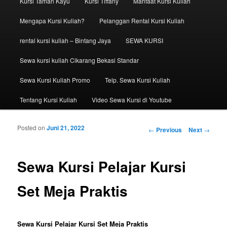
Kursi Taman Kayu
Kursi Tiffany
Manfaat Kursi Kuliah
Mengapa Kursi Kuliah?
Pelanggan Rental Kursi Kuliah
rental kursi kuliah – Bintang Jaya
SEWA KURSI
Sewa kursi kuliah Cikarang Bekasi Standar
Sewa Kursi Kuliah Promo
Telp. Sewa Kursi Kuliah
Tentang Kursi Kuliah
Video Sewa Kursi di Youtube
Posted on
Juni 21, 2022
Post navigation
←
Previous
Next
→
Sewa Kursi Pelajar Kursi
Set Meja Praktis
Sewa Kursi Pelajar Kursi Set Meja Praktis