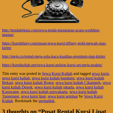
http://tendabekasi.com/sewa-tenda-transparan-acara-wedding-
impian/
https://kursitifany.com/pusat-sewa-kursi-tiffany-gold-mewah-siap-
kirim/
http://meja.co/rental-meja-sofa-kaca-kualitas-premium-siap-kirim/
https://kursikuliah.net/sewa-kursi-pelajar-kursi-set-meja-praktis/
This entry was posted in
Sewa Kursi Kuliah
and tagged
sewa kursi
,
sewa kursi kuliah
,
sewa kursi kuliah bandung
,
sewa kursi kuliah
Bekasi
,
sewa kursi kuliah Bogor
,
sewa kursi kuliah Cikampek
,
sewa
kursi kuliah Depok
,
sewa kursi kuliah jakarta
,
sewa kursi kuliah
Karawang
,
sewa kursi kuliah purwakarta
,
sewa kursi kuliah
Tangerang
,
sewa kursi lipat
,
sewa kursi seminar
by
Sewa Kursi
Kuliah
. Bookmark the
permalink
.
3 thoughts on “
Pusat Rental Kursi Lipat