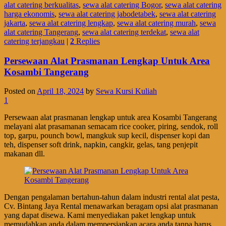
alat catering berkualitas
,
sewa alat catering Bogor
,
sewa alat catering
harga ekonomis
,
sewa alat catering jabodetabek
,
sewa alat catering
jakarta
,
sewa alat catering lengkap
,
sewa alat catering murah
,
sewa
alat catering Tangerang
,
sewa alat catering terdekat
,
sewa alat
catering terjangkau
|
2
Replies
Persewaan Alat Prasmanan Lengkap Untuk Area
Kosambi Tangerang
Posted on
April 18, 2024
by
Sewa Kursi Kuliah
1
Persewaan alat prasmanan lengkap untuk area Kosambi Tangerang
melayani alat prasamanan semacam rice cooker, piring, sendok, roll
top, garpu, pounch bowl, mangkuk sup kecil, dispenser kopi dan
teh, dispenser soft drink, napkin, cangkir, gelas, tang penjepit
makanan dll.
Dengan pengalaman bertahun-tahun dalam industri rental alat pesta,
Cv. Bintang Jaya Rental menawarkan beragam opsi alat prasmanan
yang dapat disewa. Kami menyediakan paket lengkap untuk
memudahkan anda dalam mempersiapkan acara anda tanpa harus