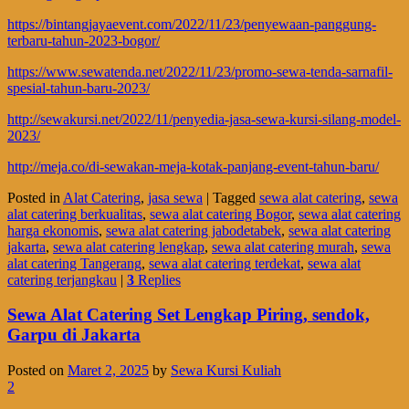
https://bintangjayaevent.com/2022/11/23/penyewaan-panggung-
terbaru-tahun-2023-bogor/
https://www.sewatenda.net/2022/11/23/promo-sewa-tenda-sarnafil-
spesial-tahun-baru-2023/
http://sewakursi.net/2022/11/penyedia-jasa-sewa-kursi-silang-model-
2023/
http://meja.co/di-sewakan-meja-kotak-panjang-event-tahun-baru/
Posted in
Alat Catering
,
jasa sewa
|
Tagged
sewa alat catering
,
sewa
alat catering berkualitas
,
sewa alat catering Bogor
,
sewa alat catering
harga ekonomis
,
sewa alat catering jabodetabek
,
sewa alat catering
jakarta
,
sewa alat catering lengkap
,
sewa alat catering murah
,
sewa
alat catering Tangerang
,
sewa alat catering terdekat
,
sewa alat
catering terjangkau
|
3
Replies
Sewa Alat Catering Set Lengkap Piring, sendok,
Garpu di Jakarta
Posted on
Maret 2, 2025
by
Sewa Kursi Kuliah
2