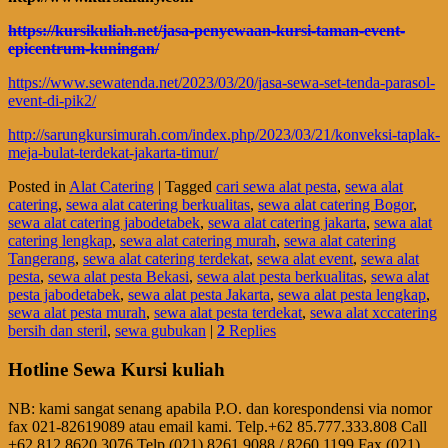
https://kursikuliah.net/jasa-penyewaan-kursi-taman-event-
epicentrum-kuningan/
https://www.sewatenda.net/2023/03/20/jasa-sewa-set-tenda-parasol-
event-di-pik2/
http://sarungkursimurah.com/index.php/2023/03/21/konveksi-taplak-
meja-bulat-terdekat-jakarta-timur/
Posted in
Alat Catering
|
Tagged
cari sewa alat pesta
,
sewa alat
catering
,
sewa alat catering berkualitas
,
sewa alat catering Bogor
,
sewa alat catering jabodetabek
,
sewa alat catering jakarta
,
sewa alat
catering lengkap
,
sewa alat catering murah
,
sewa alat catering
Tangerang
,
sewa alat catering terdekat
,
sewa alat event
,
sewa alat
pesta
,
sewa alat pesta Bekasi
,
sewa alat pesta berkualitas
,
sewa alat
pesta jabodetabek
,
sewa alat pesta Jakarta
,
sewa alat pesta lengkap
,
sewa alat pesta murah
,
sewa alat pesta terdekat
,
sewa alat xccatering
bersih dan steril
,
sewa gubukan
|
2
Replies
Hotline Sewa Kursi kuliah
NB: kami sangat senang apabila P.O. dan korespondensi via nomor
fax 021-82619089 atau email kami. Telp.+62 85.777.333.808 Call
+62 812.8620.3076 Telp (021) 8261.9088 / 8260.1199 Fax (021)