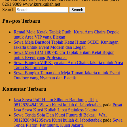
8261.9089 www.kursikuliah.net
Search
Pos-pos Terbaru
Rental Meja Kotak Taplak Putih, Kursi Arm Chairs Depok
untuk Area VIP yang Elegan
Sewa Meja Barstool Taplak Ketat Hitam SCBD Kuningan
Jakarta untuk Event Modern dan Elegan
Sewa Meja IBM 180×45 cm Taplak Hitam Ketat Bogor
untuk Event yang Profesional
Sewa Bangku VIP Kayu atau Arm Chairs Jakarta untuk Area
Tamu Kehormatan
Sewa Bangku Taman dan Meja Taman Jakarta untuk Event
Outdoor yang Nyaman dan Estetik
Komentar Terbaru
Jasa Sewa Puff Hitam Silinder Bandung | Telp.
081282848423Sewa Kursi kuliah di Jabodetabek
pada
Pusat
Jasa Sewa Kursi Kuliah Lipat Stainless Jakarta
Sewa Tenda Sofa Dan Kursi Futura di Bekasi | WA.
081282848423Sewa Kursi kuliah di Jabodetabek
pada
Sewa
Tenda Plafon, Panggung, Kursi Jakarta