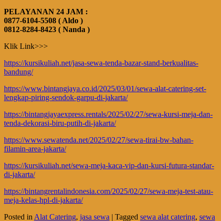
PELAYANAN 24 JAM :
0877-6104-5508 ( Aldo )
0812-8284-8423 ( Nanda )
Klik Link>>>
https://kursikuliah.net/jasa-sewa-tenda-bazar-stand-berkualitas-
bandung/
https://www.bintangjaya.co.id/2025/03/01/sewa-alat-catering-set-
lengkap-piring-sendok-garpu-di-jakarta/
https://bintangjayaexpress.rentals/2025/02/27/sewa-kursi-meja-dan-
tenda-dekorasi-biru-putih-di-jakarta/
https://www.sewatenda.net/2025/02/27/sewa-tirai-bw-bahan-
filamin-area-jakarta/
https://kursikuliah.net/sewa-meja-kaca-vip-dan-kursi-futura-standar-
di-jakarta/
https://bintangrentalindonesia.com/2025/02/27/sewa-meja-test-atau-
meja-kelas-hpl-di-jakarta/
Posted in
Alat Catering
,
jasa sewa
|
Tagged
sewa alat catering
,
sewa