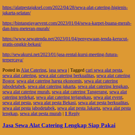
https://alatpestajaksel.com/2022/04/28/sewa-alat-catering-higienis-
jakarta-selatan/
https://bintangjayaevent.com/2023/01/04/sewa-karpet-buana-merah-
dan-biru-meteran-murah/
https://www.sewatenda.net/2023/01/04/penyewaan-tenda-kerucut-
gratis-ongkir-bekasi/
http://sewakursi.net/2023/01/jasa-rental-kursi-meeting-futura-
terpercaya/
Posted in
Alat Catering
,
jasa sewa
|
Tagged
cari sewa alat pesta
,
sewa alat catering
,
sewa alat catering berkualitas
,
sewa alat catering
Bogor
,
sewa alat catering harga ekonomis
,
sewa alat catering
jabodetabek
,
sewa alat catering jakarta
,
sewa alat catering lengkap
,
sewa alat catering murah
,
sewa alat catering Tangerang
,
sewa alat
catering terdekat
,
sewa alat catering terjangkau
,
sewa alat event
,
sewa alat pesta
,
sewa alat pesta Bekasi
,
sewa alat pesta berkualitas
,
sewa alat pesta jabodetabek
,
sewa alat pesta Jakarta
,
sewa alat pesta
lengkap
,
sewa alat pesta murah
|
1
Reply
Jasa Sewa Alat Catering Lengkap Siap Pakai