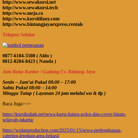
http://www.sewakursi.net
http://www.sewakursi.tech
http://www.meja.co
http://www.kursitifany.com
http://www.bintangjayaexpress.rentals
Telepon Selular
0877-6104-5508 ( Aldo )
0812-8284-8423 ( Nanda )
Jam Buka Kantor / Gudang Cv. Bintang Jaya
Senin – Jum’at Pukul 08:00 – 17:00
Sabtu Pukul 08:00 – 14:00
Minggu Tutup ( Layanan 24 jam melalui wa & tlp )
Baca Juga>>>
https://kursikuliah.net/sewa-kursi-futura-polos-dan-cover-hitam-
wilayah-jakarta/
https://wulanproduction.com/2025/01/15/sewa-perlengkapan-
catering-lengkap-area-bekasi/