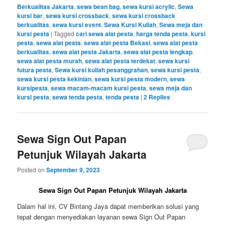
Berkualitas Jakarta
,
sewa bean bag
,
sewa kursi acrylic
,
Sewa
kursi bar
,
sewa kursi crossback
,
sewa kursi crossback
berkualitas
,
sewa kursi event
,
Sewa Kursi Kuliah
,
Sewa meja dan
kursi pesta
|
Tagged
cari sewa alat pesta
,
harga tenda pesta
,
kursi
pesta
,
sewa alat pesta
,
sewa alat pesta Bekasi
,
sewa alat pesta
berkualitas
,
sewa alat pesta Jakarta
,
sewa alat pesta lengkap
,
sewa alat pesta murah
,
sewa alat pesta terdekat
,
sewa kursi
futura pesta
,
Sewa kursi kuliah pesanggrahan
,
sewa kursi pesta
,
sewa kursi pesta kekinian
,
sewa kursi pesta modern
,
sewa
kursipesta
,
sewa macam-macam kursi pesta
,
sewa meja dan
kursi pesta
,
sewa tenda pesta
,
tenda pesta
|
2
Replies
Sewa Sign Out Papan
Petunjuk Wilayah Jakarta
Posted on
September 9, 2023
Sewa Sign Out Papan Petunjuk Wilayah Jakarta
Dalam hal ini, CV Bintang Jaya dapat memberikan solusi yang
tepat dengan menyediakan layanan sewa Sign Out Papan