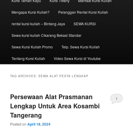
Kursi Taman Kayu
Kursi Tiffany
Manfaat Kursi Kuliah
Mengapa Kursi Kuliah?
Pelanggan Rental Kursi Kuliah
rental kursi kuliah – Bintang Jaya
SEWA KURSI
Sewa kursi kuliah Cikarang Bekasi Standar
Sewa Kursi Kuliah Promo
Telp. Sewa Kursi Kuliah
Tentang Kursi Kuliah
Video Sewa Kursi di Youtube
TAG ARCHIVES:
SEWA ALAT PESTA LENGKAP
Persewaan Alat Prasmanan
1
Lengkap Untuk Area Kosambi
Tangerang
Posted on
April 18, 2024