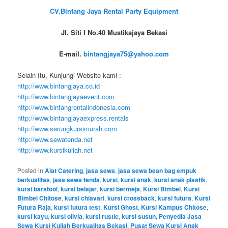
CV.Bintang Jaya Rental Party Equipment
Jl. Siti I No.40 Mustikajaya Bekasi
E-mail.
bintangjaya75@yahoo.com
Selain Itu, Kunjungi Website kami :
http://www.bintangjaya.co.id
http://www.bintangjayaevent.com
http://www.bintangrentalindonesia.com
http://www.bintangjayaexpress.rentals
http://www.sarungkursimurah.com
http://www.sewatenda.net
http://www.kursikuliah.net
Posted in
Alat Catering
,
jasa sewa
,
jasa sewa bean bag empuk
berkualitas
,
jasa sewa tenda
,
kursi
,
kursi anak
,
kursi anak plastik
,
kursi barstool
,
kursi belajar
,
kursi bermeja
,
Kursi Bimbel
,
Kursi
Bimbel Chitose
,
kursi chiavari
,
kursi crossback
,
kursi futura
,
Kursi
Futura Raja
,
kursi futura test
,
Kursi Ghost
,
Kursi Kampus Chitose
,
kursi kayu
,
kursi olivia
,
kursi rustic
,
kursi susun
,
Penyedia Jasa
Sewa Kursi Kuliah Berkualitas Bekasi
,
Pusat Sewa Kursi Anak