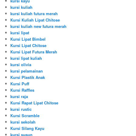
kursi kayu
kursi kuliah
kursi kuliah futura merah
Kursi Kuliah Lipat Chitose
kursi kuliah new futura merah
kursi lipat
Kursi Lipat Bimbel
Kursi Lipat Chitose
Kursi Lipat Futura Merah
kursi lipat kuliah
kursi olivia
kursi pelamainan
Kursi Plastik Anak
Kursi Puff
Kursi Raffles
kursi raja
Kursi Rapat Lipat Chitose
kursi rustic
Kursi Scramble
kursi sekolah
Kursi Silang Kayu
kursi susun