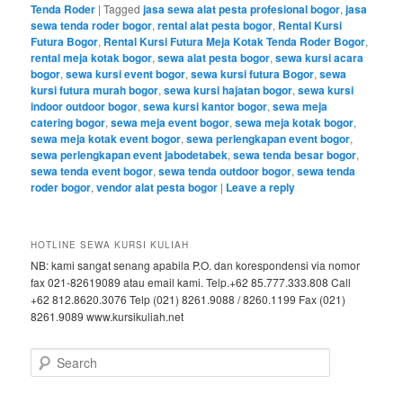
Tenda Roder
|
Tagged
jasa sewa alat pesta profesional bogor
,
jasa
sewa tenda roder bogor
,
rental alat pesta bogor
,
Rental Kursi
Futura Bogor
,
Rental Kursi Futura Meja Kotak Tenda Roder Bogor
,
rental meja kotak bogor
,
sewa alat pesta bogor
,
sewa kursi acara
bogor
,
sewa kursi event bogor
,
sewa kursi futura Bogor
,
sewa
kursi futura murah bogor
,
sewa kursi hajatan bogor
,
sewa kursi
indoor outdoor bogor
,
sewa kursi kantor bogor
,
sewa meja
catering bogor
,
sewa meja event bogor
,
sewa meja kotak bogor
,
sewa meja kotak event bogor
,
sewa perlengkapan event bogor
,
sewa perlengkapan event jabodetabek
,
sewa tenda besar bogor
,
sewa tenda event bogor
,
sewa tenda outdoor bogor
,
sewa tenda
roder bogor
,
vendor alat pesta bogor
|
Leave a reply
HOTLINE SEWA KURSI KULIAH
NB: kami sangat senang apabila P.O. dan korespondensi via nomor
fax 021-82619089 atau email kami. Telp.+62 85.777.333.808 Call
+62 812.8620.3076 Telp (021) 8261.9088 / 8260.1199 Fax (021)
8261.9089 www.kursikuliah.net
Search