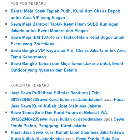
POS-POS TERBARU
Rental Meja Kotak Taplak Putih, Kursi Arm Chairs Depok
untuk Area VIP yang Elegan
Sewa Meja Barstool Taplak Ketat Hitam SCBD Kuningan
Jakarta untuk Event Modern dan Elegan
Sewa Meja IBM 180×45 cm Taplak Hitam Ketat Bogor untuk
Event yang Profesional
Sewa Bangku VIP Kayu atau Arm Chairs Jakarta untuk Area
Tamu Kehormatan
Sewa Bangku Taman dan Meja Taman Jakarta untuk Event
Outdoor yang Nyaman dan Estetik
KOMENTAR TERBARU
Jasa Sewa Puff Hitam Silinder Bandung | Telp.
081282848423Sewa Kursi kuliah di Jabodetabek
pada
Pusat
Jasa Sewa Kursi Kuliah Lipat Stainless Jakarta
Sewa Tenda Sofa Dan Kursi Futura di Bekasi | WA.
081282848423Sewa Kursi kuliah di Jabodetabek
pada
Sewa
Tenda Plafon, Panggung, Kursi Jakarta
Pusat Jasa Sewa Kursi Kuliah Lipat Stainless JakartaSewa
Kursi kuliah di Jabodetabek
pada
Sewa Tenda, Sofa Dan