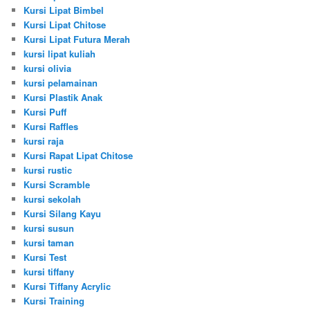
Kursi Lipat Bimbel
Kursi Lipat Chitose
Kursi Lipat Futura Merah
kursi lipat kuliah
kursi olivia
kursi pelamainan
Kursi Plastik Anak
Kursi Puff
Kursi Raffles
kursi raja
Kursi Rapat Lipat Chitose
kursi rustic
Kursi Scramble
kursi sekolah
Kursi Silang Kayu
kursi susun
kursi taman
Kursi Test
kursi tiffany
Kursi Tiffany Acrylic
Kursi Training