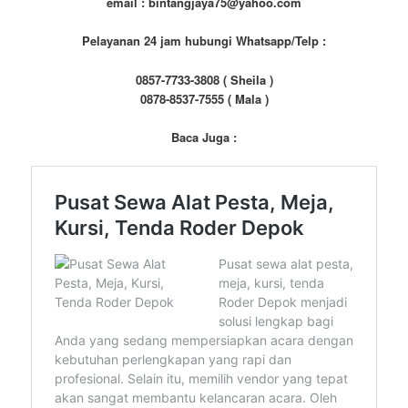
email : bintangjaya75@yahoo.com
Pelayanan 24 jam hubungi Whatsapp/Telp :
0857-7733-3808 ( Sheila )
0878-8537-7555 ( Mala )
Baca Juga :