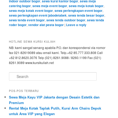
indoor outdoor bogor
,
sewa kursi kantor bogor
,
sewa meja
catering bogor
,
sewa meja event bogor
,
sewa meja kotak bogor
,
sewa meja kotak event bogor
,
sewa perlengkapan event bogor
,
sewa perlengkapan event jabodetabek
,
sewa tenda besar bogor
,
sewa tenda event bogor
,
sewa tenda outdoor bogor
,
sewa tenda
roder bogor
,
vendor alat pesta bogor
|
Leave a reply
HOTLINE SEWA KURSI KULIAH
NB: kami sangat senang apabila P.O. dan korespondensi via nomor
fax 021-82619089 atau email kami. Telp.+62 85.777.333.808 Call
+62 812.8620.3076 Telp (021) 8261.9088 / 8260.1199 Fax (021)
8261.9089 www.kursikuliah.net
Search
POS-POS TERBARU
Sewa Meja Kayu VIP Jakarta dengan Desain Estetik dan
Premium
Rental Meja Kotak Taplak Putih, Kursi Arm Chairs Depok
untuk Area VIP yang Elegan