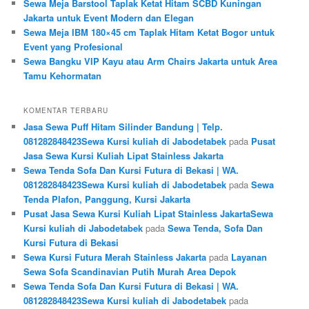
Sewa Meja Barstool Taplak Ketat Hitam SCBD Kuningan
Jakarta untuk Event Modern dan Elegan
Sewa Meja IBM 180×45 cm Taplak Hitam Ketat Bogor untuk
Event yang Profesional
Sewa Bangku VIP Kayu atau Arm Chairs Jakarta untuk Area
Tamu Kehormatan
KOMENTAR TERBARU
Jasa Sewa Puff Hitam Silinder Bandung | Telp.
081282848423Sewa Kursi kuliah di Jabodetabek
pada
Pusat
Jasa Sewa Kursi Kuliah Lipat Stainless Jakarta
Sewa Tenda Sofa Dan Kursi Futura di Bekasi | WA.
081282848423Sewa Kursi kuliah di Jabodetabek
pada
Sewa
Tenda Plafon, Panggung, Kursi Jakarta
Pusat Jasa Sewa Kursi Kuliah Lipat Stainless JakartaSewa
Kursi kuliah di Jabodetabek
pada
Sewa Tenda, Sofa Dan
Kursi Futura di Bekasi
Sewa Kursi Futura Merah Stainless Jakarta
pada
Layanan
Sewa Sofa Scandinavian Putih Murah Area Depok
Sewa Tenda Sofa Dan Kursi Futura di Bekasi | WA.
081282848423Sewa Kursi kuliah di Jabodetabek
pada