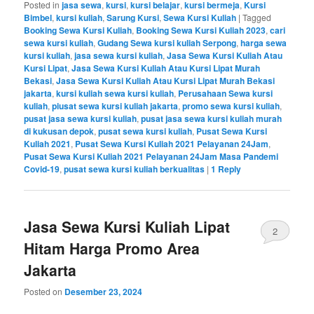
Posted in
jasa sewa
,
kursi
,
kursi belajar
,
kursi bermeja
,
Kursi
Bimbel
,
kursi kuliah
,
Sarung Kursi
,
Sewa Kursi Kuliah
|
Tagged
Booking Sewa Kursi Kuliah
,
Booking Sewa Kursi Kuliah 2023
,
cari
sewa kursi kuliah
,
Gudang Sewa kursi kuliah Serpong
,
harga sewa
kursi kuliah
,
jasa sewa kursi kuliah
,
Jasa Sewa Kursi Kuliah Atau
Kursi Lipat
,
Jasa Sewa Kursi Kuliah Atau Kursi Lipat Murah
Bekasi
,
Jasa Sewa Kursi Kuliah Atau Kursi Lipat Murah Bekasi
jakarta
,
kursi kuliah sewa kursi kuliah
,
Perusahaan Sewa kursi
kuliah
,
piusat sewa kursi kuliah jakarta
,
promo sewa kursi kuliah
,
pusat jasa sewa kursi kuliah
,
pusat jasa sewa kursi kuliah murah
di kukusan depok
,
pusat sewa kursi kuliah
,
Pusat Sewa Kursi
Kuliah 2021
,
Pusat Sewa Kursi Kuliah 2021 Pelayanan 24Jam
,
Pusat Sewa Kursi Kuliah 2021 Pelayanan 24Jam Masa Pandemi
Covid-19
,
pusat sewa kursi kuliah berkualitas
|
1
Reply
Jasa Sewa Kursi Kuliah Lipat
2
Hitam Harga Promo Area
Jakarta
Posted on
Desember 23, 2024