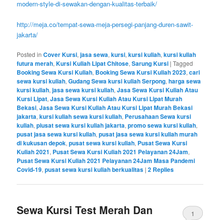
modern-style-di-sewakan-dengan-kualitas-terbaik/
http://meja.co/tempat-sewa-meja-persegi-panjang-duren-sawit-
jakarta/
Posted in
Cover Kursi
,
jasa sewa
,
kursi
,
kursi kuliah
,
kursi kuliah
futura merah
,
Kursi Kuliah Lipat Chitose
,
Sarung Kursi
|
Tagged
Booking Sewa Kursi Kuliah
,
Booking Sewa Kursi Kuliah 2023
,
cari
sewa kursi kuliah
,
Gudang Sewa kursi kuliah Serpong
,
harga sewa
kursi kuliah
,
jasa sewa kursi kuliah
,
Jasa Sewa Kursi Kuliah Atau
Kursi Lipat
,
Jasa Sewa Kursi Kuliah Atau Kursi Lipat Murah
Bekasi
,
Jasa Sewa Kursi Kuliah Atau Kursi Lipat Murah Bekasi
jakarta
,
kursi kuliah sewa kursi kuliah
,
Perusahaan Sewa kursi
kuliah
,
piusat sewa kursi kuliah jakarta
,
promo sewa kursi kuliah
,
pusat jasa sewa kursi kuliah
,
pusat jasa sewa kursi kuliah murah
di kukusan depok
,
pusat sewa kursi kuliah
,
Pusat Sewa Kursi
Kuliah 2021
,
Pusat Sewa Kursi Kuliah 2021 Pelayanan 24Jam
,
Pusat Sewa Kursi Kuliah 2021 Pelayanan 24Jam Masa Pandemi
Covid-19
,
pusat sewa kursi kuliah berkualitas
|
2
Replies
Sewa Kursi Test Merah Dan
1