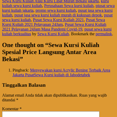
Sewa Kursi Kuliah Atau Kursi Lipat Murah Bekasi jakarta
,
kursi
kuliah sewa kursi kuliah
,
Perusahaan Sewa kursi kuliah
,
piusat sewa
kursi kuliah jakarta
,
promo sewa kursi kuliah
,
pusat jasa sewa kursi
kuliah
,
pusat jasa sewa kursi kuliah murah di kukusan depok
,
pusat
sewa kursi kuliah
,
Pusat Sewa Kursi Kuliah 2021
,
Pusat Sewa
Kursi Kuliah 2021 Pelayanan 24Jam
,
Pusat Sewa Kursi Kuliah
2021 Pelayanan 24Jam Masa Pandemi Covid-19
,
pusat sewa kursi
kuliah berkualitas
by
Sewa Kursi Kuliah
. Bookmark the
permalink
.
One thought on “
Sewa Kursi Kuliah
Spesial Price Langsung Antar Area
Bekasi
”
Pingback:
Menyewakan kursi Acrylic Bening Terbaik Area
Jakarta PusatSewa Kursi kuliah di Jabodetabek
Tinggalkan Balasan
Alamat email Anda tidak akan dipublikasikan.
Ruas yang wajib
ditandai
*
Komentar
*