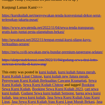
Kunjungi Laman Kami>>>
https://kursikuliah.net/menyewakan-tenda-konvesional-dekor-serut-
terlengkap-jakarta-pusat/
https://www.sewatenda.net/2022/11/04/sewa-tenda-transparan-
gratis-kain-juntai-pesta-ulangtahun-bekasi/
http://sewakursi.net/2022/11/tempat-rental-kursi-silang-kayu-
berkualitas-serang/
https://meja.co/di-sewakan-meja-bundar-premium-tangerang-selatan/
https://alatpestadekorasi.com/2022/11/04/gudang-sewa-tirai-lotto-
meteran-tersedia-di-karawang/
This entry was posted in
kursi kuliah
,
kursi kuliah futura merah
,
Kursi Kuliah Lipat Chitose
,
kursi kuliah new futura merah
,
Penyewaan Kursi Kuliah Berkualitas Cawang Kramatjati
,
Sewa
Kursi Kuliah
,
Sewa Kursi Kuliah Chitose
and tagged
Booking
Sewa Kursi Kuliah
,
Booking Sewa Kursi Kuliah 2023
,
cari sewa
kursi kuliah
,
Gudang Sewa kursi kuliah Serpong
,
harga sewa kursi
kuliah
,
jasa sewa kursi kuliah
,
Jasa Sewa Kursi Kuliah Atau Kursi
Lipat
,
Jasa Sewa Kursi Kuliah Atau Kursi Lipat Murah Bekasi
,
Jasa