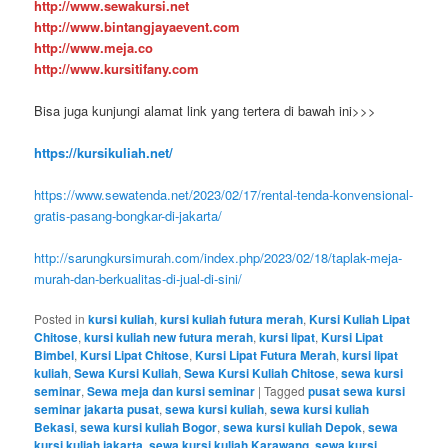
http://www.sewakursi.net
http://www.bintangjayaevent.com
http://www.meja.co
http://www.kursitifany.com
Bisa juga kunjungi alamat link yang tertera di bawah ini>>>
https://kursikuliah.net/
https://www.sewatenda.net/2023/02/17/rental-tenda-konvensional-
gratis-pasang-bongkar-di-jakarta/
http://sarungkursimurah.com/index.php/2023/02/18/taplak-meja-
murah-dan-berkualitas-di-jual-di-sini/
Posted in
kursi kuliah
,
kursi kuliah futura merah
,
Kursi Kuliah Lipat
Chitose
,
kursi kuliah new futura merah
,
kursi lipat
,
Kursi Lipat
Bimbel
,
Kursi Lipat Chitose
,
Kursi Lipat Futura Merah
,
kursi lipat
kuliah
,
Sewa Kursi Kuliah
,
Sewa Kursi Kuliah Chitose
,
sewa kursi
seminar
,
Sewa meja dan kursi seminar
|
Tagged
pusat sewa kursi
seminar jakarta pusat
,
sewa kursi kuliah
,
sewa kursi kuliah
Bekasi
,
sewa kursi kuliah Bogor
,
sewa kursi kuliah Depok
,
sewa
kursi kuliah jakarta
,
sewa kursi kuliah Karawang
,
sewa kursi