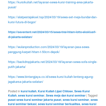
https://kursikuliah.net/layanan-sewa-kursi-training-area-jakarta-
pusat/
https://alatpestajaksel.top/2024/03/19/sewa-set-meja-bundar-dan-
kursi-futura-di-bogor/
https://seventent.net/2024/03/15/sewa-tirai-hitam-lotto-eksklusif-
di-jakarta-selatan/
https://wulanproduction.com/2024/03/19/layanan-jasa-sewa-
panggung-karpet-hitam-t-50cm-depok/
https://backdropjakarta.net/2024/03/18/layanan-sewa-sofa-single-
putih-jakarta/
https://www.bintangjaya.co.id/sewa-kursi-kuliah-lenteng-agung-
jagakarsa-jakarta-selatan/
Posted in
kursi kuliah
,
Kursi Kuliah Lipat Chitose
,
Sewa Kursi
Kuliah
,
sewa kursi seminar
,
Sewa meja dan kursi seminar
|
Tagged
pusat sewa kursi seminar jakarta pusat
,
sewa kursi seminar
,
sewa
kursi seminar bekasi
,
sewa kursi seminar berkualitas
,
sewa kursi