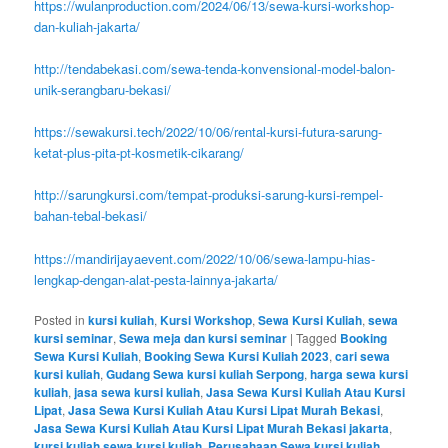
https://wulanproduction.com/2024/06/13/sewa-kursi-workshop-
dan-kuliah-jakarta/
http://tendabekasi.com/sewa-tenda-konvensional-model-balon-
unik-serangbaru-bekasi/
https://sewakursi.tech/2022/10/06/rental-kursi-futura-sarung-
ketat-plus-pita-pt-kosmetik-cikarang/
http://sarungkursi.com/tempat-produksi-sarung-kursi-rempel-
bahan-tebal-bekasi/
https://mandirijayaevent.com/2022/10/06/sewa-lampu-hias-
lengkap-dengan-alat-pesta-lainnya-jakarta/
Posted in
kursi kuliah
,
Kursi Workshop
,
Sewa Kursi Kuliah
,
sewa
kursi seminar
,
Sewa meja dan kursi seminar
|
Tagged
Booking
Sewa Kursi Kuliah
,
Booking Sewa Kursi Kuliah 2023
,
cari sewa
kursi kuliah
,
Gudang Sewa kursi kuliah Serpong
,
harga sewa kursi
kuliah
,
jasa sewa kursi kuliah
,
Jasa Sewa Kursi Kuliah Atau Kursi
Lipat
,
Jasa Sewa Kursi Kuliah Atau Kursi Lipat Murah Bekasi
,
Jasa Sewa Kursi Kuliah Atau Kursi Lipat Murah Bekasi jakarta
,
kursi kuliah sewa kursi kuliah
,
Perusahaan Sewa kursi kuliah
,