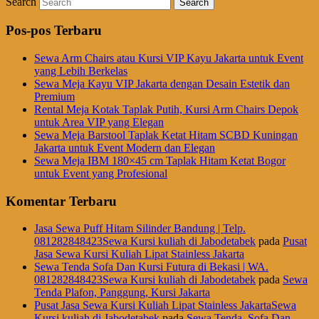
Search
Pos-pos Terbaru
Sewa Arm Chairs atau Kursi VIP Kayu Jakarta untuk Event
yang Lebih Berkelas
Sewa Meja Kayu VIP Jakarta dengan Desain Estetik dan
Premium
Rental Meja Kotak Taplak Putih, Kursi Arm Chairs Depok
untuk Area VIP yang Elegan
Sewa Meja Barstool Taplak Ketat Hitam SCBD Kuningan
Jakarta untuk Event Modern dan Elegan
Sewa Meja IBM 180×45 cm Taplak Hitam Ketat Bogor
untuk Event yang Profesional
Komentar Terbaru
Jasa Sewa Puff Hitam Silinder Bandung | Telp.
081282848423Sewa Kursi kuliah di Jabodetabek
pada
Pusat
Jasa Sewa Kursi Kuliah Lipat Stainless Jakarta
Sewa Tenda Sofa Dan Kursi Futura di Bekasi | WA.
081282848423Sewa Kursi kuliah di Jabodetabek
pada
Sewa
Tenda Plafon, Panggung, Kursi Jakarta
Pusat Jasa Sewa Kursi Kuliah Lipat Stainless JakartaSewa
Kursi kuliah di Jabodetabek
pada
Sewa Tenda, Sofa Dan