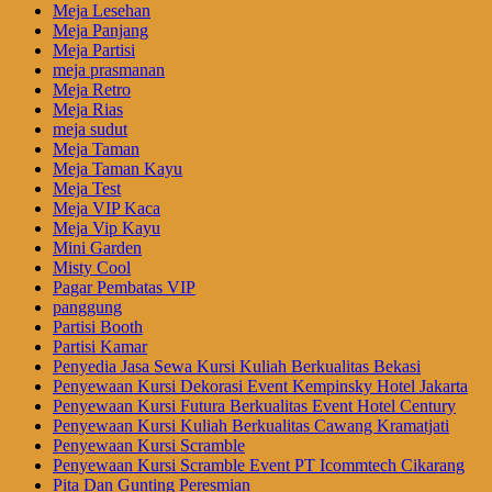
Meja Lesehan
Meja Panjang
Meja Partisi
meja prasmanan
Meja Retro
Meja Rias
meja sudut
Meja Taman
Meja Taman Kayu
Meja Test
Meja VIP Kaca
Meja Vip Kayu
Mini Garden
Misty Cool
Pagar Pembatas VIP
panggung
Partisi Booth
Partisi Kamar
Penyedia Jasa Sewa Kursi Kuliah Berkualitas Bekasi
Penyewaan Kursi Dekorasi Event Kempinsky Hotel Jakarta
Penyewaan Kursi Futura Berkualitas Event Hotel Century
Penyewaan Kursi Kuliah Berkualitas Cawang Kramatjati
Penyewaan Kursi Scramble
Penyewaan Kursi Scramble Event PT Icommtech Cikarang
Pita Dan Gunting Peresmian