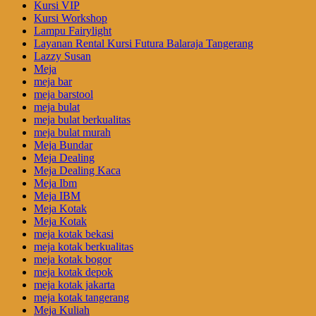
Kursi VIP
Kursi Workshop
Lampu Fairylight
Layanan Rental Kursi Futura Balaraja Tangerang
Lazzy Susan
Meja
meja bar
meja barstool
meja bulat
meja bulat berkualitas
meja bulat murah
Meja Bundar
Meja Dealing
Meja Dealing Kaca
Meja Ibm
Meja IBM
Meja Kotak
Meja Kotak
meja kotak bekasi
meja kotak berkualitas
meja kotak bogor
meja kotak depok
meja kotak jakarta
meja kotak tangerang
Meja Kuliah