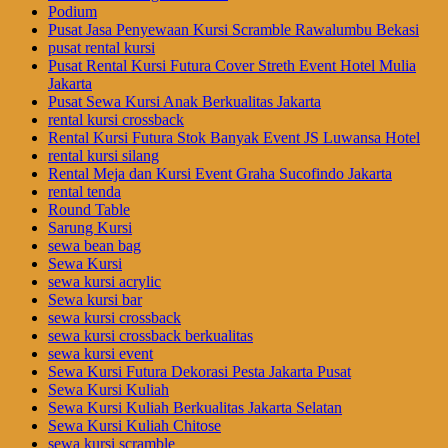
Podium
Pusat Jasa Penyewaan Kursi Scramble Rawalumbu Bekasi
pusat rental kursi
Pusat Rental Kursi Futura Cover Streth Event Hotel Mulia
Jakarta
Pusat Sewa Kursi Anak Berkualitas Jakarta
rental kursi crossback
Rental Kursi Futura Stok Banyak Event JS Luwansa Hotel
rental kursi silang
Rental Meja dan Kursi Event Graha Sucofindo Jakarta
rental tenda
Round Table
Sarung Kursi
sewa bean bag
Sewa Kursi
sewa kursi acrylic
Sewa kursi bar
sewa kursi crossback
sewa kursi crossback berkualitas
sewa kursi event
Sewa Kursi Futura Dekorasi Pesta Jakarta Pusat
Sewa Kursi Kuliah
Sewa Kursi Kuliah Berkualitas Jakarta Selatan
Sewa Kursi Kuliah Chitose
sewa kursi scramble