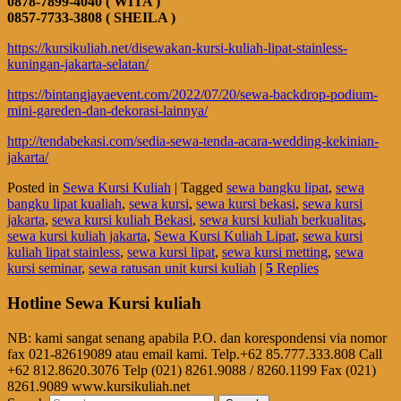
0878-7899-4040 ( WITA )
0857-7733-3808 ( SHEILA )
https://kursikuliah.net/disewakan-kursi-kuliah-lipat-stainless-
kuningan-jakarta-selatan/
https://bintangjayaevent.com/2022/07/20/sewa-backdrop-podium-
mini-gareden-dan-dekorasi-lainnya/
http://tendabekasi.com/sedia-sewa-tenda-acara-wedding-kekinian-
jakarta/
Posted in
Sewa Kursi Kuliah
|
Tagged
sewa bangku lipat
,
sewa
bangku lipat kualiah
,
sewa kursi
,
sewa kursi bekasi
,
sewa kursi
jakarta
,
sewa kursi kuliah Bekasi
,
sewa kursi kuliah berkualitas
,
sewa kursi kuliah jakarta
,
Sewa Kursi Kuliah Lipat
,
sewa kursi
kuliah lipat stainless
,
sewa kursi lipat
,
sewa kursi metting
,
sewa
kursi seminar
,
sewa ratusan unit kursi kuliah
|
5
Replies
Hotline Sewa Kursi kuliah
NB: kami sangat senang apabila P.O. dan korespondensi via nomor
fax 021-82619089 atau email kami. Telp.+62 85.777.333.808 Call
+62 812.8620.3076 Telp (021) 8261.9088 / 8260.1199 Fax (021)
8261.9089 www.kursikuliah.net