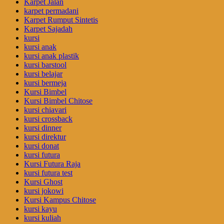
Karpet Jalan
karpet permadani
Karpet Rumput Sintetis
Karpet Sajadah
kursi
kursi anak
kursi anak plastik
kursi barstool
kursi belajar
kursi bermeja
Kursi Bimbel
Kursi Bimbel Chitose
kursi chiavari
kursi crossback
kursi dinner
kursi direktur
kursi donat
kursi futura
Kursi Futura Raja
kursi futura test
Kursi Ghost
kursi jokowi
Kursi Kampus Chitose
kursi kayu
kursi kuliah