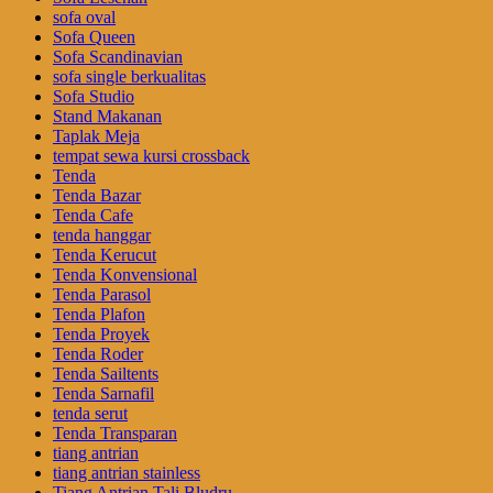
sofa oval
Sofa Queen
Sofa Scandinavian
sofa single berkualitas
Sofa Studio
Stand Makanan
Taplak Meja
tempat sewa kursi crossback
Tenda
Tenda Bazar
Tenda Cafe
tenda hanggar
Tenda Kerucut
Tenda Konvensional
Tenda Parasol
Tenda Plafon
Tenda Proyek
Tenda Roder
Tenda Sailtents
Tenda Sarnafil
tenda serut
Tenda Transparan
tiang antrian
tiang antrian stainless
Tiang Antrian Tali Bludru