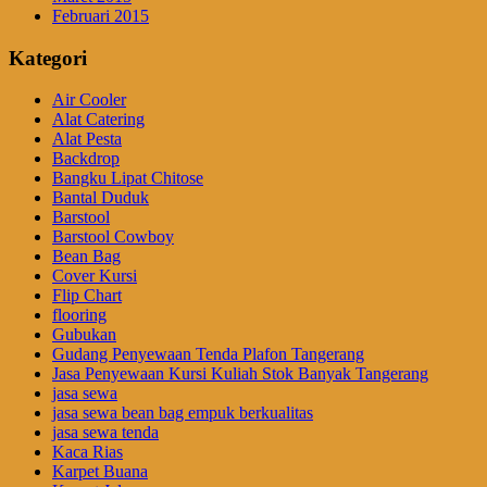
Februari 2015
Kategori
Air Cooler
Alat Catering
Alat Pesta
Backdrop
Bangku Lipat Chitose
Bantal Duduk
Barstool
Barstool Cowboy
Bean Bag
Cover Kursi
Flip Chart
flooring
Gubukan
Gudang Penyewaan Tenda Plafon Tangerang
Jasa Penyewaan Kursi Kuliah Stok Banyak Tangerang
jasa sewa
jasa sewa bean bag empuk berkualitas
jasa sewa tenda
Kaca Rias
Karpet Buana