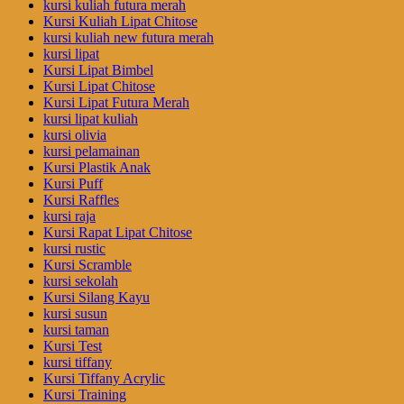
kursi kuliah futura merah
Kursi Kuliah Lipat Chitose
kursi kuliah new futura merah
kursi lipat
Kursi Lipat Bimbel
Kursi Lipat Chitose
Kursi Lipat Futura Merah
kursi lipat kuliah
kursi olivia
kursi pelamainan
Kursi Plastik Anak
Kursi Puff
Kursi Raffles
kursi raja
Kursi Rapat Lipat Chitose
kursi rustic
Kursi Scramble
kursi sekolah
Kursi Silang Kayu
kursi susun
kursi taman
Kursi Test
kursi tiffany
Kursi Tiffany Acrylic
Kursi Training