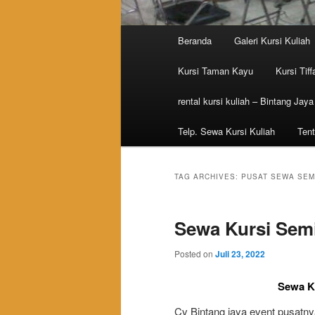
Main menu
Beranda
Galeri Kursi Kuliah
Skip to primary content
Skip to secondary content
Kursi Taman Kayu
Kursi Tiff
rental kursi kuliah – Bintang Jaya
Telp. Sewa Kursi Kuliah
Tent
TAG ARCHIVES:
PUSAT SEWA SEM
Sewa Kursi Semi
Posted on
Juli 23, 2022
Sewa Ku
Cv Bintang jaya event pusatnya