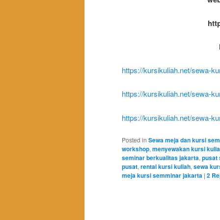
htt
https://kursikuliah.net/sewa-k
https://kursikuliah.net/sewa-ku
https://kursikuliah.net/sewa-k
Posted in
Sewa meja dan kursi sem
workshop
,
menyewakan kursi kulia
seminar berkualitas jakarta
,
pusat 
pusat
,
rental kursi kuliah
,
sewa kurs
meja kursi semminar jakarta
|
2
Rep