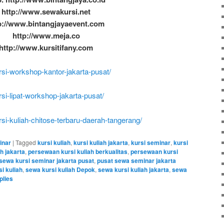
http://www.sewakursi.net
p://www.bintangjayaevent.com
http://www.meja.co
http://www.kursitifany.com
ursi-workshop-kantor-jakarta-pusat/
rsi-lipat-workshop-jakarta-pusat/
ursi-kuliah-chitose-terbaru-daerah-tangerang/
inar
|
Tagged
kursi kuliah
,
kursi kuliah jakarta
,
kursi seminar
,
kursi
h jakarta
,
persewaan kursi kuliah berkualitas
,
persewaan kursi
sewa kursi seminar jakarta pusat
,
pusat sewa seminar jakarta
i kuliah
,
sewa kursi kuliah Depok
,
sewa kursi kuliah jakarta
,
sewa
lies