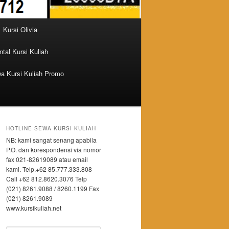
Kursi Olivia
tal Kursi Kuliah
a Kursi Kuliah Promo
HOTLINE SEWA KURSI KULIAH
NB: kami sangat senang apabila
P.O. dan korespondensi via nomor
fax 021-82619089 atau email
kami. Telp.+62 85.777.333.808
Call +62 812.8620.3076 Telp
(021) 8261.9088 / 8260.1199 Fax
(021) 8261.9089
www.kursikuliah.net