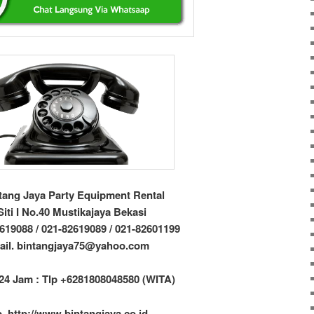
tang Jaya Party Equipment Rental
 Siti I No.40 Mustikajaya Bekasi
619088 / 021-82619089 / 021-82601199
ail. bintangjaya75@yahoo.com
24 Jam : Tlp +6281808048580 (WITA)
. http://www.bintangjaya.co.id