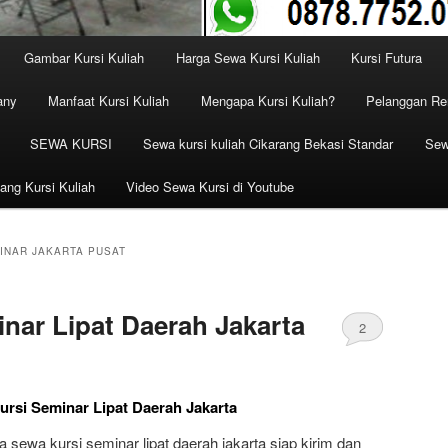
Gambar Kursi Kuliah
Harga Sewa Kursi Kuliah
Kursi Futura
any
Manfaat Kursi Kuliah
Mengapa Kursi Kuliah?
Pelanggan Ren
SEWA KURSI
Sewa kursi kuliah Cikarang Bekasi Standar
Sew
ang Kursi Kuliah
Video Sewa Kursi di Youtube
INAR JAKARTA PUSAT
nar Lipat Daerah Jakarta
2
rsi Seminar Lipat Daerah Jakarta
 sewa kursi seminar lipat daerah jakarta siap kirim dan