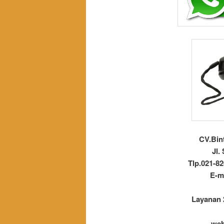
CV.Bin
Jl.
Tlp.021-82
E-m
Layanan 
web