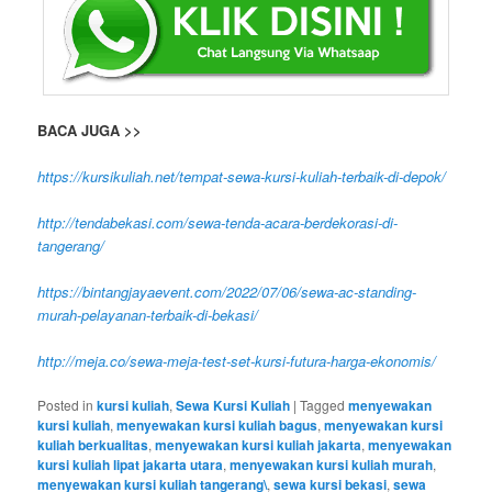
BACA JUGA >>
https://kursikuliah.net/tempat-sewa-kursi-kuliah-terbaik-di-depok/
http://tendabekasi.com/sewa-tenda-acara-berdekorasi-di-
tangerang/
https://bintangjayaevent.com/2022/07/06/sewa-ac-standing-
murah-pelayanan-terbaik-di-bekasi/
http://meja.co/sewa-meja-test-set-kursi-futura-harga-ekonomis/
Posted in
kursi kuliah
,
Sewa Kursi Kuliah
|
Tagged
menyewakan
kursi kuliah
,
menyewakan kursi kuliah bagus
,
menyewakan kursi
kuliah berkualitas
,
menyewakan kursi kuliah jakarta
,
menyewakan
kursi kuliah lipat jakarta utara
,
menyewakan kursi kuliah murah
,
menyewakan kursi kuliah tangerang\
,
sewa kursi bekasi
,
sewa