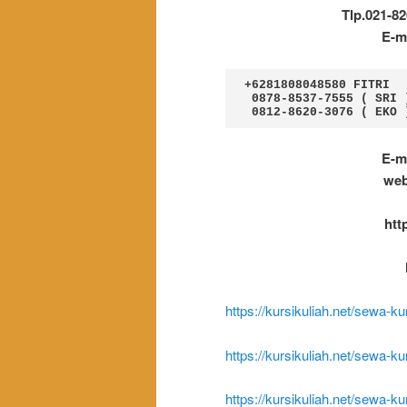
Tlp.021-82
E-m
+6281808048580 FITRI

 0878-8537-7555 ( SRI )

 0812-8620-3076 ( EKO 
E-m
web
htt
https://kursikuliah.net/sewa-ku
https://kursikuliah.net/sewa-k
https://kursikuliah.net/sewa-ku