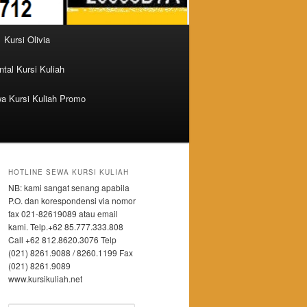
Kursi Olivia
tal Kursi Kuliah
a Kursi Kuliah Promo
HOTLINE SEWA KURSI KULIAH
NB: kami sangat senang apabila
P.O. dan korespondensi via nomor
fax 021-82619089 atau email
kami. Telp.+62 85.777.333.808
Call +62 812.8620.3076 Telp
(021) 8261.9088 / 8260.1199 Fax
(021) 8261.9089
www.kursikuliah.net