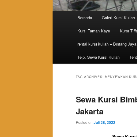
Main menu
Beranda
Galeri Kursi Kuliah
Skip to primary content
Skip to secondary content
Kursi Taman Kayu
Kursi Tiff
rental kursi kuliah – Bintang Jaya
Telp. Sewa Kursi Kuliah
Tent
TAG ARCHIVES:
MENYEWKAN KURS
Sewa Kursi Bimb
Jakarta
Posted on
Juli 28, 2022
Sewa Kursi