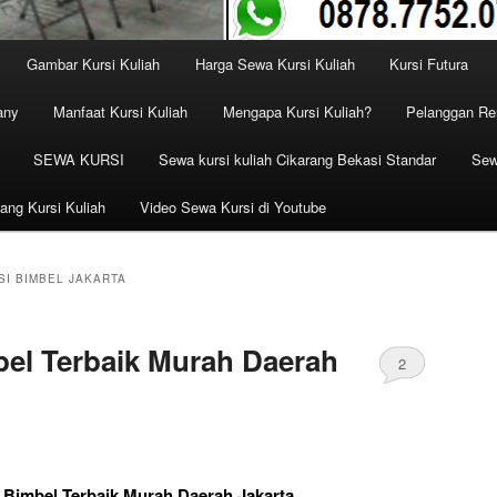
Gambar Kursi Kuliah
Harga Sewa Kursi Kuliah
Kursi Futura
any
Manfaat Kursi Kuliah
Mengapa Kursi Kuliah?
Pelanggan Ren
SEWA KURSI
Sewa kursi kuliah Cikarang Bekasi Standar
Sew
ang Kursi Kuliah
Video Sewa Kursi di Youtube
I BIMBEL JAKARTA
el Terbaik Murah Daerah
2
 Bimbel Terbaik Murah Daerah Jakarta