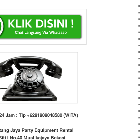
24 Jam : Tlp +6281808048580 (WITA)
tang Jaya Party Equipment Rental
 Siti I No.40 Mustikajaya Bekasi