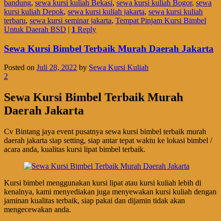
bandung
,
sewa kursi kuliah Bekasi
,
sewa kursi kuliah Bogor
,
sewa
kursi kuliah Depok
,
sewa kursi kuliah jakarta
,
sewa kursi kuliah
terbaru
,
sewa kursi seminar jakarta
,
Tempat Pinjam Kursi Bimbel
Untuk Daerah BSD
|
1
Reply
Sewa Kursi Bimbel Terbaik Murah Daerah Jakarta
Posted on
Juli 28, 2022
by
Sewa Kursi Kuliah
2
Sewa Kursi Bimbel Terbaik Murah
Daerah Jakarta
Cv Bintang jaya event pusatnya sewa kursi bimbel terbaik murah
daerah jakarta siap setting, siap antar tepat waktu ke lokasi bimbel /
acara anda, kualitas kursi lipat bimbel terbaik.
Kursi bimbel menggunakan kursi lipat atau kursi kuliah lebih di
kenalnya, kami menyediakan juga menyewakan kursi kuliah dengan
jaminan kualitas terbaik, siap pakai dan dijamin tidak akan
mengecewakan anda.