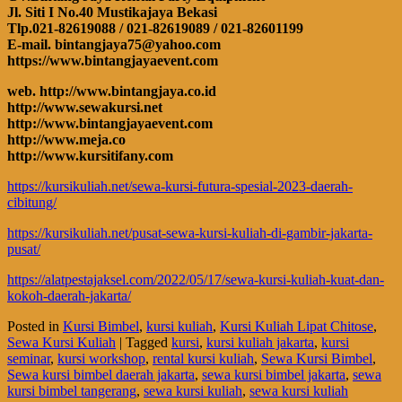
Jl. Siti I No.40 Mustikajaya Bekasi
Tlp.021-82619088 / 021-82619089 / 021-82601199
E-mail. bintangjaya75@yahoo.com
https://www.bintangjayaevent.com
web. http://www.bintangjaya.co.id
http://www.sewakursi.net
http://www.bintangjayaevent.com
http://www.meja.co
http://www.kursitifany.com
https://kursikuliah.net/sewa-kursi-futura-spesial-2023-daerah-
cibitung/
https://kursikuliah.net/pusat-sewa-kursi-kuliah-di-gambir-jakarta-
pusat/
https://alatpestajaksel.com/2022/05/17/sewa-kursi-kuliah-kuat-dan-
kokoh-daerah-jakarta/
Posted in
Kursi Bimbel
,
kursi kuliah
,
Kursi Kuliah Lipat Chitose
,
Sewa Kursi Kuliah
|
Tagged
kursi
,
kursi kuliah jakarta
,
kursi
seminar
,
kursi workshop
,
rental kursi kuliah
,
Sewa Kursi Bimbel
,
Sewa kursi bimbel daerah jakarta
,
sewa kursi bimbel jakarta
,
sewa
kursi bimbel tangerang
,
sewa kursi kuliah
,
sewa kursi kuliah