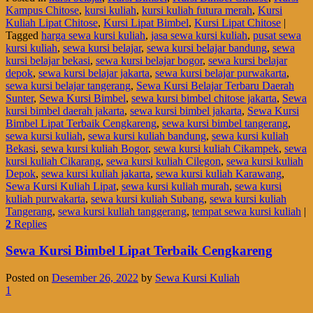
Kampus Chitose
,
kursi kuliah
,
kursi kuliah futura merah
,
Kursi
Kuliah Lipat Chitose
,
Kursi Lipat Bimbel
,
Kursi Lipat Chitose
|
Tagged
harga sewa kursi kuliah
,
jasa sewa kursi kuliah
,
pusat sewa
kursi kuliah
,
sewa kursi belajar
,
sewa kursi belajar bandung
,
sewa
kursi belajar bekasi
,
sewa kursi belajar bogor
,
sewa kursi belajar
depok
,
sewa kursi belajar jakarta
,
sewa kursi belajar purwakarta
,
sewa kursi belajar tangerang
,
Sewa Kursi Belajar Terbaru Daerah
Sunter
,
Sewa Kursi Bimbel
,
sewa kursi bimbel chitose jakarta
,
Sewa
kursi bimbel daerah jakarta
,
sewa kursi bimbel jakarta
,
Sewa Kursi
Bimbel Lipat Terbaik Cengkareng
,
sewa kursi bimbel tangerang
,
sewa kursi kuliah
,
sewa kursi kuliah bandung
,
sewa kursi kuliah
Bekasi
,
sewa kursi kuliah Bogor
,
sewa kursi kuliah Cikampek
,
sewa
kursi kuliah Cikarang
,
sewa kursi kuliah Cilegon
,
sewa kursi kuliah
Depok
,
sewa kursi kuliah jakarta
,
sewa kursi kuliah Karawang
,
Sewa Kursi Kuliah Lipat
,
sewa kursi kuliah murah
,
sewa kursi
kuliah purwakarta
,
sewa kursi kuliah Subang
,
sewa kursi kuliah
Tangerang
,
sewa kursi kuliah tanggerang
,
tempat sewa kursi kuliah
|
2
Replies
Sewa Kursi Bimbel Lipat Terbaik Cengkareng
Posted on
Desember 26, 2022
by
Sewa Kursi Kuliah
1