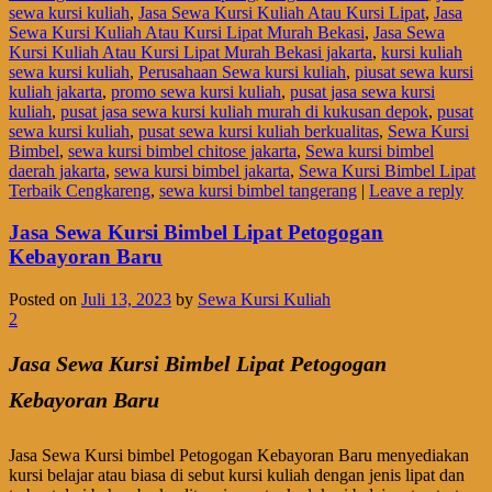
sewa kursi kuliah
,
Jasa Sewa Kursi Kuliah Atau Kursi Lipat
,
Jasa
Sewa Kursi Kuliah Atau Kursi Lipat Murah Bekasi
,
Jasa Sewa
Kursi Kuliah Atau Kursi Lipat Murah Bekasi jakarta
,
kursi kuliah
sewa kursi kuliah
,
Perusahaan Sewa kursi kuliah
,
piusat sewa kursi
kuliah jakarta
,
promo sewa kursi kuliah
,
pusat jasa sewa kursi
kuliah
,
pusat jasa sewa kursi kuliah murah di kukusan depok
,
pusat
sewa kursi kuliah
,
pusat sewa kursi kuliah berkualitas
,
Sewa Kursi
Bimbel
,
sewa kursi bimbel chitose jakarta
,
Sewa kursi bimbel
daerah jakarta
,
sewa kursi bimbel jakarta
,
Sewa Kursi Bimbel Lipat
Terbaik Cengkareng
,
sewa kursi bimbel tangerang
|
Leave a reply
Jasa Sewa Kursi Bimbel Lipat Petogogan
Kebayoran Baru
Posted on
Juli 13, 2023
by
Sewa Kursi Kuliah
2
Jasa Sewa Kursi Bimbel Lipat Petogogan
Kebayoran Baru
Jasa Sewa Kursi bimbel Petogogan Kebayoran Baru menyediakan
kursi belajar atau biasa di sebut kursi kuliah dengan jenis lipat dan