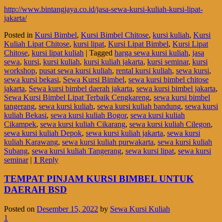
http://www.bintangjaya.co.id/jasa-sewa-kursi-kuliah-kursi-lipat-
jakarta/
Posted in
Kursi Bimbel
,
Kursi Bimbel Chitose
,
kursi kuliah
,
Kursi
Kuliah Lipat Chitose
,
kursi lipat
,
Kursi Lipat Bimbel
,
Kursi Lipat
Chitose
,
kursi lipat kuliah
|
Tagged
harga sewa kursi kuliah
,
jasa
sewa
,
kursi
,
kursi kuliah
,
kursi kuliah jakarta
,
kursi seminar
,
kursi
workshop
,
pusat sewa kursi kuliah
,
rental kursi kuliah
,
sewa kursi
,
sewa kursi bekasi
,
Sewa Kursi Bimbel
,
sewa kursi bimbel chitose
jakarta
,
Sewa kursi bimbel daerah jakarta
,
sewa kursi bimbel jakarta
,
Sewa Kursi Bimbel Lipat Terbaik Cengkareng
,
sewa kursi bimbel
tangerang
,
sewa kursi kuliah
,
sewa kursi kuliah bandung
,
sewa kursi
kuliah Bekasi
,
sewa kursi kuliah Bogor
,
sewa kursi kuliah
Cikampek
,
sewa kursi kuliah Cikarang
,
sewa kursi kuliah Cilegon
,
sewa kursi kuliah Depok
,
sewa kursi kuliah jakarta
,
sewa kursi
kuliah Karawang
,
sewa kursi kuliah purwakarta
,
sewa kursi kuliah
Subang
,
sewa kursi kuliah Tangerang
,
sewa kursi lipat
,
sewa kursi
seminar
|
1
Reply
TEMPAT PINJAM KURSI BIMBEL UNTUK
DAERAH BSD
Posted on
Desember 15, 2022
by
Sewa Kursi Kuliah
1