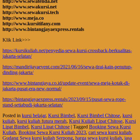
http://www.sewatenda.net
http://www.sewakursi.net
http://www.sewakursi.tech
http://www.meja.co
http://www.kursitifany.com
http://www.bintangjayaexpress.rentals
Klik Link>>>
https://kursikuliah.net/penyedia-sewa-kursi-crossback-berkualitas-
jakarta-selatan/
https://mandirijayaevent.com/2021/06/16/sewa-tirai-kain-penutup-
dinding-jakarta/
https://www.bintangjaya.co.id/update-event/sewa-meja-kotak-di-
jakarta-pusat-era-new-normal/
https://bintangjayaexpress.rentals/2023/09/15/pusat-sewa-rope-
stand-setiabudi-jakarta-selatan/
Posted in
kursi belajar
,
Kursi Bimbel
,
Kursi Bimbel Chitose
,
kursi
kuliah
,
kursi kuliah futura merah
,
Kursi Kuliah Lipat Chitose
,
Kursi
Lipat Bimbel
,
Kursi Lipat Chitose
|
Tagged
Booking Sewa Kursi
Kuliah
,
Booking Sewa Kursi Kuliah 2023
,
cari sewa kursi kuliah
,
Gudang Sewa kursi kuliah Serpong
,
harga sewa kursi kuliah
,
jasa