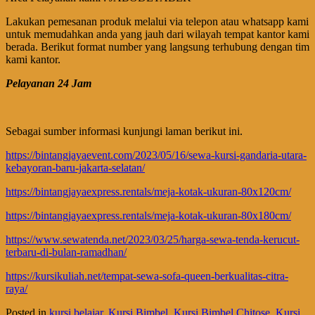
Lakukan pemesanan produk melalui via telepon atau whatsapp kami
untuk memudahkan anda yang jauh dari wilayah tempat kantor kami
berada. Berikut format number yang langsung terhubung dengan tim
kami kantor.
Pelayanan 24 Jam
Sebagai sumber informasi kunjungi laman berikut ini.
https://bintangjayaevent.com/2023/05/16/sewa-kursi-gandaria-utara-
kebayoran-baru-jakarta-selatan/
https://bintangjayaexpress.rentals/meja-kotak-ukuran-80x120cm/
https://bintangjayaexpress.rentals/meja-kotak-ukuran-80x180cm/
https://www.sewatenda.net/2023/03/25/harga-sewa-tenda-kerucut-
terbaru-di-bulan-ramadhan/
https://kursikuliah.net/tempat-sewa-sofa-queen-berkualitas-citra-
raya/
Posted in
kursi belajar
,
Kursi Bimbel
,
Kursi Bimbel Chitose
,
Kursi