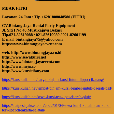
MBAK FITRI
Layanan 24 Jam : Tlp +6281808048580 (FITRI)
CV.Bintang Jaya Rental Party Equipment
Jl. Siti I No.40 Mustikajaya Bekasi
Tlp.021-82619088 / 021-82619089 / 021-82601199
E-mail. bintangjaya75@yahoo.com
https://www.bintangjayaevent.com
web. http://www.bintangjaya.co.id
http://www.sewakursi.net
http://www.bintangjayaevent.com
http://www.meja.co
http://www.kursitifany.com
https://kursikuliah.net/harga-pinjam-kursi-futura-lippo-cikarang/
https://kursikuliah.net/tempat-pinjam-kursi-bimbel-untuk-daerah-bsd/
https://kursikuliah.net/sewa-kursi-test-lipat-daerah-pluit/
https://alatpestajaksel.com/2022/01/04/sewa-kursi-kuliah-atau-kursi-
test-lipat-di-jakarta-selatan/