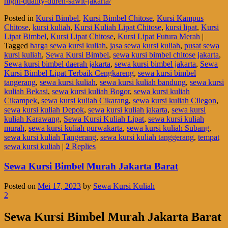
hight-quality-duren-sawit-jakarta/
Posted in
Kursi Bimbel
,
Kursi Bimbel Chitose
,
Kursi Kampus
Chitose
,
kursi kuliah
,
Kursi Kuliah Lipat Chitose
,
kursi lipat
,
Kursi
Lipat Bimbel
,
Kursi Lipat Chitose
,
Kursi Lipat Futura Merah
|
Tagged
harga sewa kursi kuliah
,
jasa sewa kursi kuliah
,
pusat sewa
kursi kuliah
,
Sewa Kursi Bimbel
,
sewa kursi bimbel chitose jakarta
,
Sewa kursi bimbel daerah jakarta
,
sewa kursi bimbel jakarta
,
Sewa
Kursi Bimbel Lipat Terbaik Cengkareng
,
sewa kursi bimbel
tangerang
,
sewa kursi kuliah
,
sewa kursi kuliah bandung
,
sewa kursi
kuliah Bekasi
,
sewa kursi kuliah Bogor
,
sewa kursi kuliah
Cikampek
,
sewa kursi kuliah Cikarang
,
sewa kursi kuliah Cilegon
,
sewa kursi kuliah Depok
,
sewa kursi kuliah jakarta
,
sewa kursi
kuliah Karawang
,
Sewa Kursi Kuliah Lipat
,
sewa kursi kuliah
murah
,
sewa kursi kuliah purwakarta
,
sewa kursi kuliah Subang
,
sewa kursi kuliah Tangerang
,
sewa kursi kuliah tanggerang
,
tempat
sewa kursi kuliah
|
2
Replies
Sewa Kursi Bimbel Murah Jakarta Barat
Posted on
Mei 17, 2023
by
Sewa Kursi Kuliah
2
Sewa Kursi Bimbel Murah Jakarta Barat