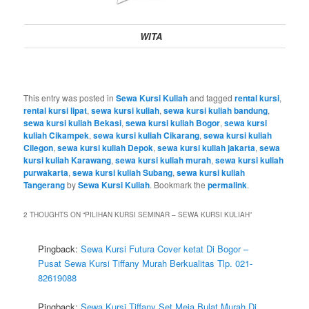
WITA
This entry was posted in
Sewa Kursi Kuliah
and tagged
rental kursi
,
rental kursi lipat
,
sewa kursi kuliah
,
sewa kursi kuliah bandung
,
sewa kursi kuliah Bekasi
,
sewa kursi kuliah Bogor
,
sewa kursi
kuliah Cikampek
,
sewa kursi kuliah Cikarang
,
sewa kursi kuliah
Cilegon
,
sewa kursi kuliah Depok
,
sewa kursi kuliah jakarta
,
sewa
kursi kuliah Karawang
,
sewa kursi kuliah murah
,
sewa kursi kuliah
purwakarta
,
sewa kursi kuliah Subang
,
sewa kursi kuliah
Tangerang
by
Sewa Kursi Kuliah
. Bookmark the
permalink
.
2 THOUGHTS ON “
PILIHAN KURSI SEMINAR – SEWA KURSI KULIAH
”
Pingback:
Sewa Kursi Futura Cover ketat Di Bogor –
Pusat Sewa Kursi Tiffany Murah Berkualitas Tlp. 021-
82619088
Pingback:
Sewa Kursi Tiffany Set Meja Bulat Murah Di