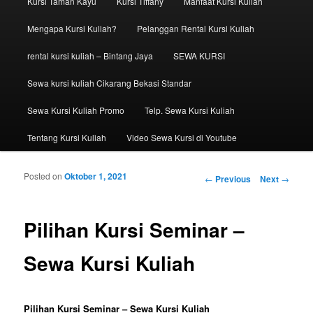
Kursi Taman Kayu
Kursi Tiffany
Manfaat Kursi Kuliah
Mengapa Kursi Kuliah?
Pelanggan Rental Kursi Kuliah
rental kursi kuliah – Bintang Jaya
SEWA KURSI
Sewa kursi kuliah Cikarang Bekasi Standar
Sewa Kursi Kuliah Promo
Telp. Sewa Kursi Kuliah
Tentang Kursi Kuliah
Video Sewa Kursi di Youtube
Posted on
Oktober 1, 2021
Post navigation
←
Previous
Next
→
Pilihan Kursi Seminar –
Sewa Kursi Kuliah
Pilihan Kursi Seminar – Sewa Kursi Kuliah