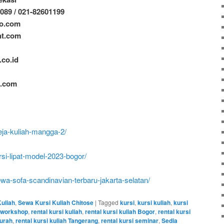
9089 / 021-82601199
oo.com
nt.com
.co.id
t.com
meja-kuliah-mangga-2/
rsi-lipat-model-2023-bogor/
ewa-sofa-scandinavian-terbaru-jakarta-selatan/
uliah
,
Sewa Kursi Kuliah Chitose
|
Tagged
kursi
,
kursi kuliah
,
kursi
 workshop
,
rental kursi kuliah
,
rental kursi kuliah Bogor
,
rental kursi
murah
,
rental kursi kuliah Tangerang
,
rental kursi seminar
,
Sedia