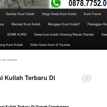
Gambar Kursi Kuliah
Harga Sewa Kursi Kuliah
Kursi Futura
any
Manfaat Kursi Kuliah
Mengapa Kursi Kuliah?
Pelanggan Ren
SEWA KURSI
Sewa kursi kuliah Cikarang Bekasi Standar
Sew
ang Kursi Kuliah
Video Sewa Kursi di Youtube
ULIAH MURAH
i Kuliah Terbaru Di
1
rsi Kuliah Terbaru Di Daerah Cengkareng