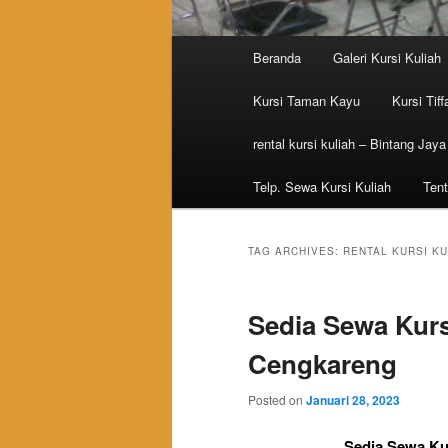
Main menu
Beranda
Galeri Kursi Kuliah
Skip to primary content
Skip to secondary content
Kursi Taman Kayu
Kursi Tiff
rental kursi kuliah – Bintang Jaya
Telp. Sewa Kursi Kuliah
Tent
TAG ARCHIVES:
RENTAL KURSI K
Sedia Sewa Kurs
Cengkareng
Posted on
Januari 28, 2023
Sedia Sewa Ku