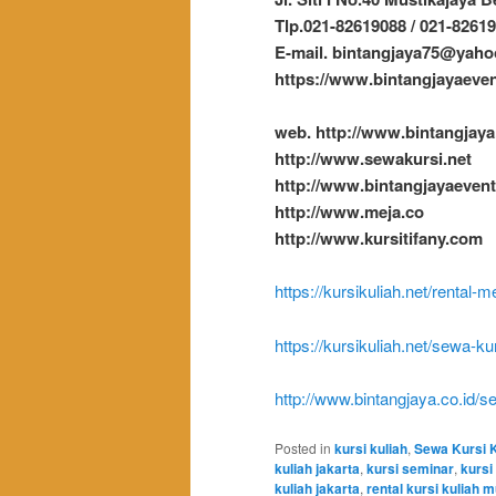
Tlp.021-82619088 / 021-8261
E-mail. bintangjaya75@yah
https://www.bintangjayaeve
web. http://www.bintangjaya
http://www.sewakursi.net
http://www.bintangjayaeven
http://www.meja.co
http://www.kursitifany.com
https://kursikuliah.net/rental-
https://kursikuliah.net/sewa-ku
http://www.bintangjaya.co.id/s
Posted in
kursi kuliah
,
Sewa Kursi K
kuliah jakarta
,
kursi seminar
,
kursi
kuliah jakarta
,
rental kursi kuliah 