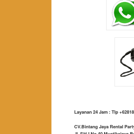
Layanan 24 Jam : Tlp +62818
CV.Bintang Jaya Rental Par
Jl. Siti I No.40 Mustikajaya B