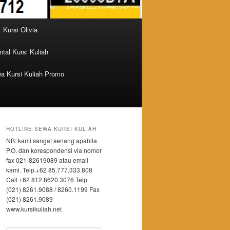
Kursi Olivia
tal Kursi Kuliah
a Kursi Kuliah Promo
HOTLINE SEWA KURSI KULIAH
NB: kami sangat senang apabila
P.O. dan korespondensi via nomor
fax 021-82619089 atau email
kami. Telp.+62 85.777.333.808
Call +62 812.8620.3076 Telp
(021) 8261.9088 / 8260.1199 Fax
(021) 8261.9089
www.kursikuliah.net