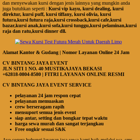
dan menyewakan kursi dengan jenis lainnya yang mungkin anda
juga butuhkan seperti :
Kursi vip kayu, kursi dealing, kursi
direktur, kursi puff, kursi tiffany, kursi olivia, kursi
futura,kursi futura raja,kursi crossback,kursi cafe,kursi
bazar,kursi anak,kursi sofa,kursi tunggu,kursi pelaminan,kursi
raja dan ratu,kursi dinner dll.
Alamat Kantor & Gudang | Nomor Layanan Online 24 Jam
CV BINTANG JAYA EVENT
JLN SITI 1 NO. 40 MUSTIKAJAYA BEKASI
+62818-0804-8580 | FITRI LAYANAN ONLINE RESMI
CV BINTANG JAYA EVENT SERVICE
pelayanan 24 jam respon cepat
pelayanan memuaskan
crew berseragam rapih
mensuport semua jenis event
siap antar, setting dan bongkar tepat waktu
harga sewa murah dan sangat terjangkau
Free ongkir sesuai S&K
Ayo segera hubungi layanan jasa sewa kami baik melalui wa, sms