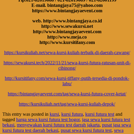
E-mail. bintangjaya75@yahoo.com
https://www.bintangjayaevent.com
web. http://www.bintangjaya.co.id
http://www.sewakursi.net
http://www.bintangjayaevent.com
http://www.meja.co
http://www.kursitifany.com
https://kursikuliah.net/sewa-kursi-kuliah-terbaik-di-daerah-cawang/
https://sewakursi.tech/2022/11/21/sewa-kursi-futura-ratusan-unit-di-
cibinong/
http://kursitifany.com/sewa-kursi-tiffany-putih-tersedia-di-pondok-
labu/
https://bintangjayaevent.com/tag/sewa-kursi-futura-cover-ketat/
https://kursikuliah.net/tag/sewa-kursi-kuliah-depok/
This entry was posted in
kursi
,
kursi futura
,
kursi futura test
and
tagged
harga sewa kursi futura test bogor
,
jasa sewa kursi futura test
bekasi
,
menyewakan kursi futura test daerah jakarta
,
pusat jasa sewa
kursi futura test daerah bekasi
,
pusat sewa kursi futura test
,
sewa