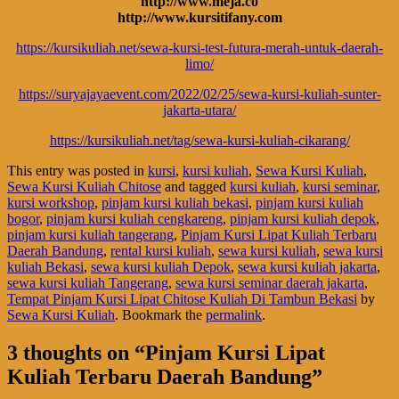
http://www.meja.co
http://www.kursitifany.com
https://kursikuliah.net/sewa-kursi-test-futura-merah-untuk-daerah-
limo/
https://suryajayaevent.com/2022/02/25/sewa-kursi-kuliah-sunter-
jakarta-utara/
https://kursikuliah.net/tag/sewa-kursi-kuliah-cikarang/
This entry was posted in
kursi
,
kursi kuliah
,
Sewa Kursi Kuliah
,
Sewa Kursi Kuliah Chitose
and tagged
kursi kuliah
,
kursi seminar
,
kursi workshop
,
pinjam kursi kuliah bekasi
,
pinjam kursi kuliah
bogor
,
pinjam kursi kuliah cengkareng
,
pinjam kursi kuliah depok
,
pinjam kursi kuliah tangerang
,
Pinjam Kursi Lipat Kuliah Terbaru
Daerah Bandung
,
rental kursi kuliah
,
sewa kursi kuliah
,
sewa kursi
kuliah Bekasi
,
sewa kursi kuliah Depok
,
sewa kursi kuliah jakarta
,
sewa kursi kuliah Tangerang
,
sewa kursi seminar daerah jakarta
,
Tempat Pinjam Kursi Lipat Chitose Kuliah Di Tambun Bekasi
by
Sewa Kursi Kuliah
. Bookmark the
permalink
.
3 thoughts on “
Pinjam Kursi Lipat
Kuliah Terbaru Daerah Bandung
”