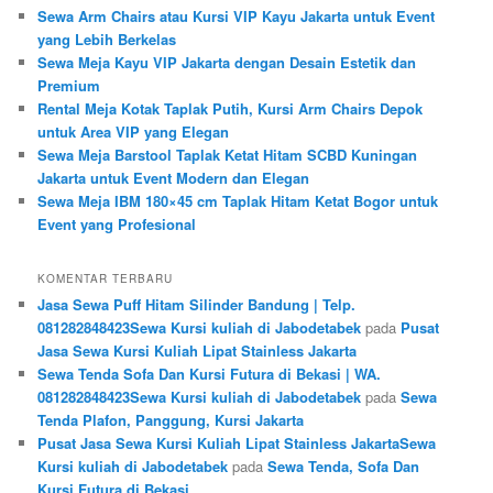
Sewa Arm Chairs atau Kursi VIP Kayu Jakarta untuk Event
yang Lebih Berkelas
Sewa Meja Kayu VIP Jakarta dengan Desain Estetik dan
Premium
Rental Meja Kotak Taplak Putih, Kursi Arm Chairs Depok
untuk Area VIP yang Elegan
Sewa Meja Barstool Taplak Ketat Hitam SCBD Kuningan
Jakarta untuk Event Modern dan Elegan
Sewa Meja IBM 180×45 cm Taplak Hitam Ketat Bogor untuk
Event yang Profesional
KOMENTAR TERBARU
Jasa Sewa Puff Hitam Silinder Bandung | Telp.
081282848423Sewa Kursi kuliah di Jabodetabek
pada
Pusat
Jasa Sewa Kursi Kuliah Lipat Stainless Jakarta
Sewa Tenda Sofa Dan Kursi Futura di Bekasi | WA.
081282848423Sewa Kursi kuliah di Jabodetabek
pada
Sewa
Tenda Plafon, Panggung, Kursi Jakarta
Pusat Jasa Sewa Kursi Kuliah Lipat Stainless JakartaSewa
Kursi kuliah di Jabodetabek
pada
Sewa Tenda, Sofa Dan
Kursi Futura di Bekasi