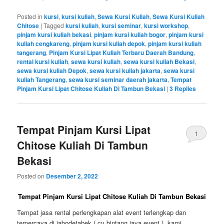
Posted in
kursi
,
kursi kuliah
,
Sewa Kursi Kuliah
,
Sewa Kursi Kuliah
Chitose
|
Tagged
kursi kuliah
,
kursi seminar
,
kursi workshop
,
pinjam kursi kuliah bekasi
,
pinjam kursi kuliah bogor
,
pinjam kursi
kuliah cengkareng
,
pinjam kursi kuliah depok
,
pinjam kursi kuliah
tangerang
,
Pinjam Kursi Lipat Kuliah Terbaru Daerah Bandung
,
rental kursi kuliah
,
sewa kursi kuliah
,
sewa kursi kuliah Bekasi
,
sewa kursi kuliah Depok
,
sewa kursi kuliah jakarta
,
sewa kursi
kuliah Tangerang
,
sewa kursi seminar daerah jakarta
,
Tempat
Pinjam Kursi Lipat Chitose Kuliah Di Tambun Bekasi
|
3
Replies
Tempat Pinjam Kursi Lipat
1
Chitose Kuliah Di Tambun
Bekasi
Posted on
Desember 2, 2022
Tempat Pinjam Kursi Lipat Chitose Kuliah Di Tambun Bekasi
Tempat jasa rental perlengkapan alat event terlengkap dan
terpercaya di jabodetabek ( cv bintang jaya event ), kami