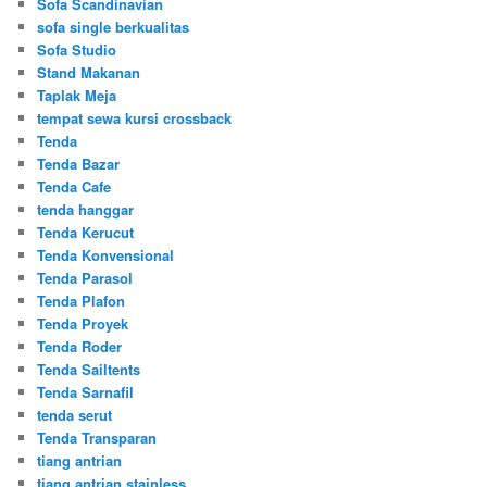
Sofa Scandinavian
sofa single berkualitas
Sofa Studio
Stand Makanan
Taplak Meja
tempat sewa kursi crossback
Tenda
Tenda Bazar
Tenda Cafe
tenda hanggar
Tenda Kerucut
Tenda Konvensional
Tenda Parasol
Tenda Plafon
Tenda Proyek
Tenda Roder
Tenda Sailtents
Tenda Sarnafil
tenda serut
Tenda Transparan
tiang antrian
tiang antrian stainless