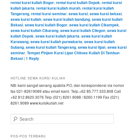
rental kursi kuliah Bogor
,
rental kursi kuliah Depok
,
rental kursi
kuliah jakarta
,
rental kursi kuliah murah
,
rental kursi kuliah
Tangerang
,
rental kursi seminar
,
sewa kursi
,
sewa kursi bekasi
,
sewa kursi kuliah
,
sewa kursi kuliah bandung
,
sewa kursi kuliah
Bekasi
,
sewa kursi kuliah Bogor
,
sewa kursi kuliah Cikampek
,
sewa kursi kuliah Cikarang
,
sewa kursi kuliah Cilegon
,
sewa kursi
kuliah Depok
,
sewa kursi kuliah jakarta
,
sewa kursi kuliah
Karawang
,
sewa kursi kuliah purwakarta
,
sewa kursi kuliah
Subang
,
sewa kursi kuliah Tangerang
,
sewa kursi lipat
,
sewa kursi
seminar
,
Tempat Pinjam Kursi Lipat Chitose Kuliah Di Tambun
Bekasi
|
1
Reply
HOTLINE SEWA KURSI KULIAH
NB: kami sangat senang apabila P.O. dan korespondensi via nomor
fax 021-82619089 atau email kami. Telp.+62 85.777.333.808 Call
+62 812.8620.3076 Telp (021) 8261.9088 / 8260.1199 Fax (021)
8261.9089 www.kursikuliah.net
Search
POS-POS TERBARU