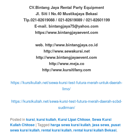
CV.Bintang Jaya Rental Party Equipment
Jl. Siti I No.40 Mustikajaya Bekasi
Tlp.021-82619088 / 021-82619089 / 021-82601199
E-mail. bintangjaya75@yahoo.com
https://www.bintangjayaevent.com
web. http://www.bintangjaya.co.id
http://www.sewakursi.net
http://www.bintangjayaevent.com
http://www.meja.co
http://www.kursitifany.com
https://kursikuliah.net/sewa-kursi-test-futura-merah-untuk-daerah-
limo/
https://kursikuliah.net/sewa-kursi-test-futura-merah-daerah-scbd-
sudirman/
Posted in
kursi
,
kursi kuliah
,
Kursi Lipat Chitose
,
Sewa Kursi
Kuliah Chitose
|
Tagged
harga sewa kursi kuliah
,
jasa sewa
,
pusat
sewa kursi kuliah
,
rental kursi kuliah
,
rental kursi kuliah Bekasi
,