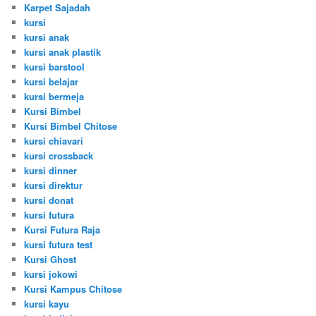
Karpet Sajadah
kursi
kursi anak
kursi anak plastik
kursi barstool
kursi belajar
kursi bermeja
Kursi Bimbel
Kursi Bimbel Chitose
kursi chiavari
kursi crossback
kursi dinner
kursi direktur
kursi donat
kursi futura
Kursi Futura Raja
kursi futura test
Kursi Ghost
kursi jokowi
Kursi Kampus Chitose
kursi kayu