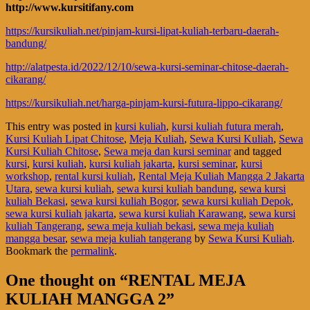
http://www.kursitifany.com
https://kursikuliah.net/pinjam-kursi-lipat-kuliah-terbaru-daerah-
bandung/
http://alatpesta.id/2022/12/10/sewa-kursi-seminar-chitose-daerah-
cikarang/
https://kursikuliah.net/harga-pinjam-kursi-futura-lippo-cikarang/
This entry was posted in
kursi kuliah
,
kursi kuliah futura merah
,
Kursi Kuliah Lipat Chitose
,
Meja Kuliah
,
Sewa Kursi Kuliah
,
Sewa
Kursi Kuliah Chitose
,
Sewa meja dan kursi seminar
and tagged
kursi
,
kursi kuliah
,
kursi kuliah jakarta
,
kursi seminar
,
kursi
workshop
,
rental kursi kuliah
,
Rental Meja Kuliah Mangga 2 Jakarta
Utara
,
sewa kursi kuliah
,
sewa kursi kuliah bandung
,
sewa kursi
kuliah Bekasi
,
sewa kursi kuliah Bogor
,
sewa kursi kuliah Depok
,
sewa kursi kuliah jakarta
,
sewa kursi kuliah Karawang
,
sewa kursi
kuliah Tangerang
,
sewa meja kuliah bekasi
,
sewa meja kuliah
mangga besar
,
sewa meja kuliah tangerang
by
Sewa Kursi Kuliah
.
Bookmark the
permalink
.
One thought on “
RENTAL MEJA
KULIAH MANGGA 2
”