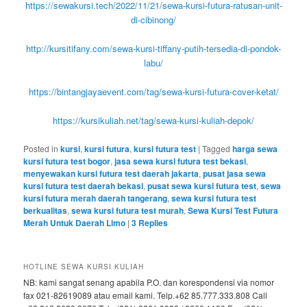
https://sewakursi.tech/2022/11/21/sewa-kursi-futura-ratusan-unit-
di-cibinong/
http://kursitifany.com/sewa-kursi-tiffany-putih-tersedia-di-pondok-
labu/
https://bintangjayaevent.com/tag/sewa-kursi-futura-cover-ketat/
https://kursikuliah.net/tag/sewa-kursi-kuliah-depok/
Posted in
kursi
,
kursi futura
,
kursi futura test
|
Tagged
harga sewa
kursi futura test bogor
,
jasa sewa kursi futura test bekasi
,
menyewakan kursi futura test daerah jakarta
,
pusat jasa sewa
kursi futura test daerah bekasi
,
pusat sewa kursi futura test
,
sewa
kursi futura merah daerah tangerang
,
sewa kursi futura test
berkualitas
,
sewa kursi futura test murah
,
Sewa Kursi Test Futura
Merah Untuk Daerah Limo
|
3
Replies
HOTLINE SEWA KURSI KULIAH
NB: kami sangat senang apabila P.O. dan korespondensi via nomor
fax 021-82619089 atau email kami. Telp.+62 85.777.333.808 Call