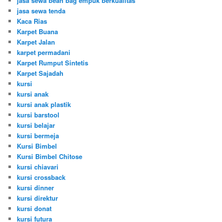
jasa sewa bean bag empuk berkualitas
jasa sewa tenda
Kaca Rias
Karpet Buana
Karpet Jalan
karpet permadani
Karpet Rumput Sintetis
Karpet Sajadah
kursi
kursi anak
kursi anak plastik
kursi barstool
kursi belajar
kursi bermeja
Kursi Bimbel
Kursi Bimbel Chitose
kursi chiavari
kursi crossback
kursi dinner
kursi direktur
kursi donat
kursi futura