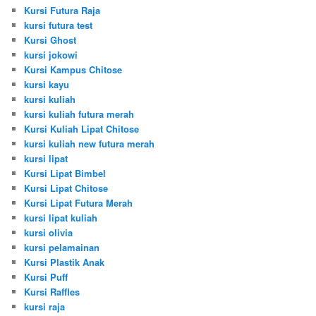
Kursi Futura Raja
kursi futura test
Kursi Ghost
kursi jokowi
Kursi Kampus Chitose
kursi kayu
kursi kuliah
kursi kuliah futura merah
Kursi Kuliah Lipat Chitose
kursi kuliah new futura merah
kursi lipat
Kursi Lipat Bimbel
Kursi Lipat Chitose
Kursi Lipat Futura Merah
kursi lipat kuliah
kursi olivia
kursi pelamainan
Kursi Plastik Anak
Kursi Puff
Kursi Raffles
kursi raja