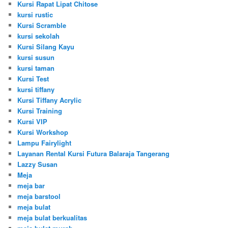
Kursi Rapat Lipat Chitose
kursi rustic
Kursi Scramble
kursi sekolah
Kursi Silang Kayu
kursi susun
kursi taman
Kursi Test
kursi tiffany
Kursi Tiffany Acrylic
Kursi Training
Kursi VIP
Kursi Workshop
Lampu Fairylight
Layanan Rental Kursi Futura Balaraja Tangerang
Lazzy Susan
Meja
meja bar
meja barstool
meja bulat
meja bulat berkualitas