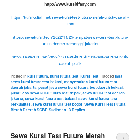
http://www.kursitifany.com
https://kursikuliah.net/sewa-kursi-test-futura-merah-untuk-daerah-
limo/
https://sewakursi.tech/2022/11/25/tempat-sewa-kursi-test-futura-
untuk-daerah-semanggi-jakarta/
http://sewakursi.net/2022/11/sewa-kursi-futura-test-murah-untuk-
daerah-pluit/
Posted in
kursi futura
,
kursi futura test
,
Kursi Test
|
Tagged
jasa
sewa kursi futura test bekasi
,
menyewakan kursi futura test
daerah jakarta
,
pusat jasa sewa kursi futura test daerah bekasi
,
pusat jasa sewa kursi futura test depok
,
sewa futura test daerah
jakarta
,
sewa kursi futura test bekasi
,
sewa kursi futura test
berkualitas
,
sewa kursi futura test bogor
,
Sewa Kursi Test Futura
Merah Daerah SCBD Sudirman
|
3
Replies
Sewa Kursi Test Futura Merah
3