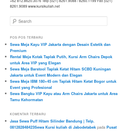
+62 812.8620.3076 Telp (021) 8261.9088 / 8260.1199 Fax (021)
8261.9089 www.kursikuliah.net
Search
POS-POS TERBARU
Sewa Meja Kayu VIP Jakarta dengan Desain Estetik dan
Premium
Rental Meja Kotak Taplak Putih, Kursi Arm Chairs Depok
untuk Area VIP yang Elegan
Sewa Meja Barstool Taplak Ketat Hitam SCBD Kuningan
Jakarta untuk Event Modern dan Elegan
Sewa Meja IBM 180×45 cm Taplak Hitam Ketat Bogor untuk
Event yang Profesional
Sewa Bangku VIP Kayu atau Arm Chairs Jakarta untuk Area
Tamu Kehormatan
KOMENTAR TERBARU
Jasa Sewa Puff Hitam Silinder Bandung | Telp.
081282848423Sewa Kursi kuliah di Jabodetabek
pada
Pusat