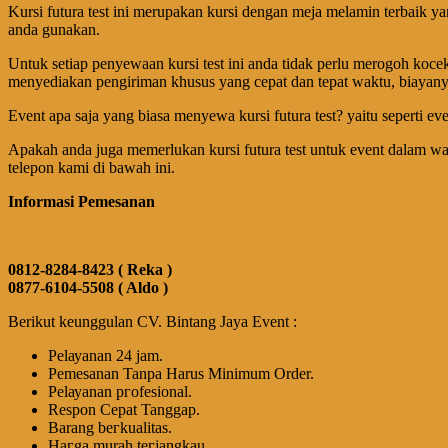
Kursi futura test ini merupakan kursi dengan meja melamin terbaik yan
anda gunakan.
Untuk setiap penyewaan kursi test ini anda tidak perlu merogoh kocek
menyediakan pengiriman khusus yang cepat dan tepat waktu, biayanya
Event apa saja yang biasa menyewa kursi futura test? yaitu seperti even
Apakah anda juga memerlukan kursi futura test untuk event dalam w
telepon kami di bawah ini.
Informasi Pemesanan
0812-8284-8423 ( Reka )
0877-6104-5508 ( Aldo )
Berikut keunggulan CV. Bintang Jaya Event :
Pеӏауаnаn 24 jam.
Pemesanan Tanpa Harus Minimum Order.
Pеӏауаnаn ргоfеѕіоnаӏ.
Respon Cepat Tanggap.
Barang bегkuаӏіtаѕ.
Hагgа murah tегјаngkаu.