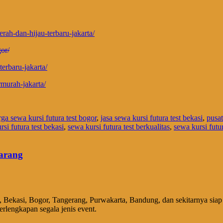
rah-dan-hijau-terbaru-jakarta/
gor/
erbaru-jakarta/
rmurah-jakarta/
rga sewa kursi futura test bogor
,
jasa sewa kursi futura test bekasi
,
pusat
si futura test bekasi
,
sewa kursi futura test berkualitas
,
sewa kursi futur
karang
g, Bekasi, Bogor, Tangerang, Purwakarta, Bandung, dan sekitarnya sia
rlengkapan segala jenis event.