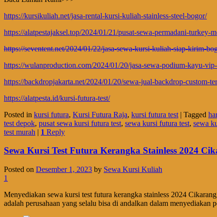
https://kursikuliah.net/jasa-rental-kursi-kuliah-stainless-steel-bogor/
https://alatpestajaksel.top/2024/01/21/pusat-sewa-permadani-turkey-me
https://seventent.net/2024/01/22/jasa-sewa-kursi-kuliah-siap-kirim-bo
https://wulanproduction.com/2024/01/20/jasa-sewa-podium-kayu-vip-t
https://backdropjakarta.net/2024/01/20/sewa-jual-backdrop-custom-te
https://alatpesta.id/kursi-futura-test/
Posted in
kursi futura
,
Kursi Futura Raja
,
kursi futura test
|
Tagged
ha
test depok
,
pusat sewa kursi futura test
,
sewa kursi futura test
,
sewa kur
test murah
|
1
Reply
Sewa Kursi Test Futura Kerangka Stainless 2024 Ci
Posted on
Desember 1, 2023
by
Sewa Kursi Kuliah
1
Menyediakan sewa kursi test futura kerangka stainless 2024 Cikaran
adalah perusahaan yang selalu bisa di andalkan dalam menyediakan pe