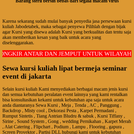
Barang steril bersih bebas dari segala macam virus
Karena sekarang sudah mulai banyak penyedia jasa persewaan kursi
kuliah Jabodetabek, maka sebagai penyewa Pilihlah dengan bijak
agar Kursi yang disewa adalah Kursi yang berkualitas dan tentu saja
akan memberikan kesan yang baik untuk acara yang
diselenggarakan.
NGKIR ANTAR DAN JEMPUT UNTUK WILAYAH J
Sewa kursi kuliah lipat bermeja seminar
event di jakarta
Selain kursi kuliah Kami menyediakan berbagai macam jenis kursi
dan semua kebutuhan peralatan event lainnya yang kami rentalkan
bisa konsultasikan kekami untuk kebutuhan apa saja untuk acara
anda diantaranya Sewa Kursi , Meja , Tenda , AC , Panggung ,
Backdrop , Misty cool , Dekorasi Pesta , Karpet Permadani ,
Rumput Sintetis , Tiang Antrian Bludru & sabuk , Kursi Tiffany ,
Sirine , Sound System , Gong , wedding Pernikahan , Karpet Merah
, Alat Catering , Flipchart , Podium , Lampu , Flooring , gapura ,
Screen Proyektor , Partisi DLL hubungi kami untuk kebutuhan