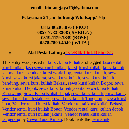
email : bintangjaya75@yahoo.com
Pelayanan 24 jam hubungi Whatsapp/Telp :
0812-8620-3076 ( EKO )
0857-7733-3808 ( SHEILA )
0819-1159-7339 (ROSE)
0878-7899-4040 ( WITA )
Alat Pesta Lainnya
>>>Klik Link Disini<<<
This entry was posted in
kursi
,
kursi kuliah
and tagged
Jasa rental
kursi kuliah
,
jasa sewa kursi kuliah
,
kursi
,
kursi kuliah
,
kursi kuliah
jakarta
,
kursi seminar
,
kursi workshop
,
rental kursi kuliah
,
sewa
kursi
,
sewa kursi jakarta
,
sewa kursi kuliah
,
sewa kursi kuliah
bandung
,
sewa kursi kuliah Bekasi
,
sewa kursi kuliah Bogor
,
sewa
kursi kuliah Depok
,
sewa kursi kuliah jakarta
,
sewa kursi kuliah
Karawang
,
Sewa Kursi Kuliah Lipat
,
sewa kursi kuliah purwakarta
,
sewa kursi kuliah stainless
,
sewa kursi kuliah Tangerang
,
sewa kursi
lipat
,
Vendor rental kursi kuliah
,
Vendor rental kursi kuliah Bekasi
,
Vendor rental kursi kuliah Bogor
,
Vendor rental kursi kuliah depok
,
Vendor rental kursi kuliah jakarta
,
Vendor rental kursi kuliah
tangerang
by
Sewa Kursi Kuliah
. Bookmark the
permalink
.