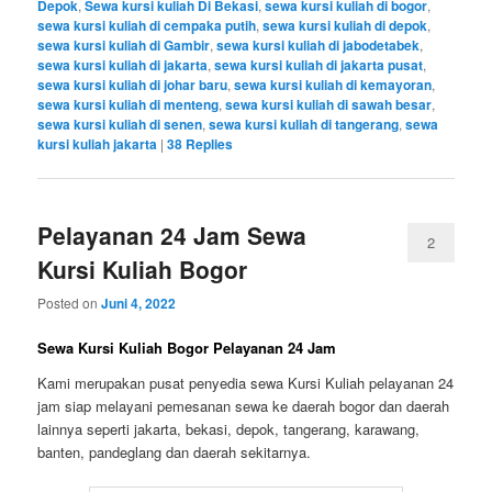
Depok
,
Sewa kursi kuliah Di Bekasi
,
sewa kursi kuliah di bogor
,
sewa kursi kuliah di cempaka putih
,
sewa kursi kuliah di depok
,
sewa kursi kuliah di Gambir
,
sewa kursi kuliah di jabodetabek
,
sewa kursi kuliah di jakarta
,
sewa kursi kuliah di jakarta pusat
,
sewa kursi kuliah di johar baru
,
sewa kursi kuliah di kemayoran
,
sewa kursi kuliah di menteng
,
sewa kursi kuliah di sawah besar
,
sewa kursi kuliah di senen
,
sewa kursi kuliah di tangerang
,
sewa
kursi kuliah jakarta
|
38
Replies
Pelayanan 24 Jam Sewa
2
Kursi Kuliah Bogor
Posted on
Juni 4, 2022
Sewa Kursi Kuliah Bogor Pelayanan 24 Jam
Kami merupakan pusat penyedia sewa Kursi Kuliah pelayanan 24
jam siap melayani pemesanan sewa ke daerah bogor dan daerah
lainnya seperti jakarta, bekasi, depok, tangerang, karawang,
banten, pandeglang dan daerah sekitarnya.