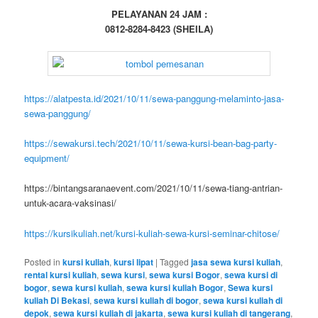
PELAYANAN 24 JAM :
0812-8284-8423 (SHEILA)
https://alatpesta.id/2021/10/11/sewa-panggung-melaminto-jasa-
sewa-panggung/
https://sewakursi.tech/2021/10/11/sewa-kursi-bean-bag-party-
equipment/
https://bintangsaranaevent.com/2021/10/11/sewa-tiang-antrian-
untuk-acara-vaksinasi/
https://kursikuliah.net/kursi-kuliah-sewa-kursi-seminar-chitose/
Posted in
kursi kuliah
,
kursi lipat
|
Tagged
jasa sewa kursi kuliah
,
rental kursi kuliah
,
sewa kursi
,
sewa kursi Bogor
,
sewa kursi di
bogor
,
sewa kursi kuliah
,
sewa kursi kuliah Bogor
,
Sewa kursi
kuliah Di Bekasi
,
sewa kursi kuliah di bogor
,
sewa kursi kuliah di
depok
,
sewa kursi kuliah di jakarta
,
sewa kursi kuliah di tangerang
,