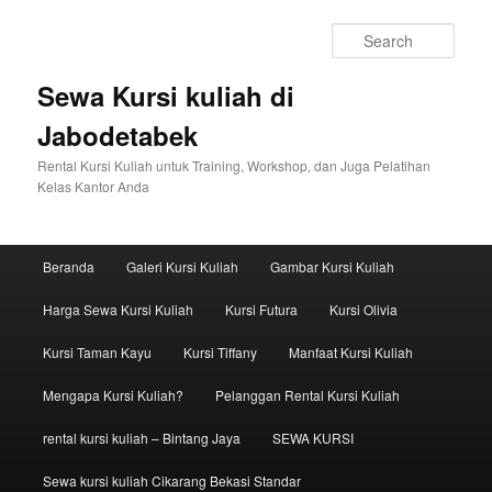
Sear
Sewa Kursi kuliah di
Jabodetabek
Rental Kursi Kuliah untuk Training, Workshop, dan Juga Pelatihan
Kelas Kantor Anda
Main menu
Beranda
Galeri Kursi Kuliah
Gambar Kursi Kuliah
Skip to primary content
Skip to secondary content
Harga Sewa Kursi Kuliah
Kursi Futura
Kursi Olivia
Kursi Taman Kayu
Kursi Tiffany
Manfaat Kursi Kuliah
Mengapa Kursi Kuliah?
Pelanggan Rental Kursi Kuliah
rental kursi kuliah – Bintang Jaya
SEWA KURSI
Sewa kursi kuliah Cikarang Bekasi Standar