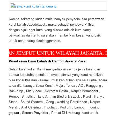
Karena sekarang sudah mulai banyak penyedia jasa persewaan
kursi kuliah Jabodetabek, maka sebagai penyewa Pilihlah
dengan bijak agar kursi yang disewa adalah kursi yang
berkualitas dan tentu saja akan memberikan kesan yang baik
untuk acara yang diselenggarakan.
JEMPUT UNTUK WILAYAH JAKARTA, DEPOK DA
Pusat sewa kursi kuliah di Gambir Jakarta Pusat
Selain kursi kuliah Kami menyediakan semua jenis kursi dan
semua kebutuhan peralatan event lainnya yang kami rentalkan
bisa konsultasikan kekami untuk kebutuhan apa saja untuk acara
anda diantaranya Sewa Kursi , Meja , Tenda , AC , Panggung ,
Backdrop , Misty cool , Dekorasi Pesta , Karpet Permadani ,
Rumput Sintetis , Tiang Antrian Bludru & sabuk , Kursi Tiffany ,
Sirine , Sound System , Gong , wedding Pernikahan , Karpet
Merah , Alat Catering , Flipchart , Podium , Lampu , Flooring ,
gapura , Screen Proyektor , Partisi DLL hubungi kami untuk