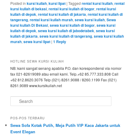
Posted in
kursi kuliah
,
kursi lipat
|
Tagged
rental kursi kuliah
,
rental
kursi kuliah di bekasi
,
rental kursi kuliah di bogor
,
rental kursi
kuliah di depok
,
rental kursi kuliah di jakarta
,
rental kursi kuliah di
tangerang
,
rental kursi kuliah murah
,
sewa kursi kuliah
,
Sewa
kursi kuliah Di Bekasi
,
sewa kursi kuliah di bogor
,
sewa kursi
kuliah di depok
,
sewa kursi kuliah di jabodetabek
,
sewa kursi
kuliah di jakarta
,
sewa kursi kuliah di tangerang
,
sewa kursi kuliah
murah
,
sewa kursi lipat
|
1
Reply
HOTLINE SEWA KURSI KULIAH
NB: kami sangat senang apabila P.O. dan korespondensi via nomor
fax 021-82619089 atau email kami. Telp.+62 85.777.333.808 Call
+62 812.8620.3076 Telp (021) 8261.9088 / 8260.1199 Fax (021)
8261.9089 www.kursikuliah.net
Search
POS-POS TERBARU
Sewa Sofa Kotak Putih, Meja Putih VIP Kaca Jakarta untuk
Event Elegan