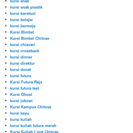
kursi anak
kursi anak plastik
kursi barstool
kursi belajar
kursi bermeja
Kursi Bimbel
Kursi Bimbel Chitose
kursi chiavari
kursi crossback
kursi dinner
kursi direktur
kursi donat
kursi futura
Kursi Futura Raja
kursi futura test
Kursi Ghost
kursi jokowi
Kursi Kampus Chitose
kursi kayu
kursi kuliah
kursi kuliah futura merah
Kursi Kuliah Lipat Chitose