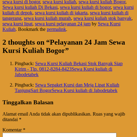
sewa kursi di bogor
,
sewa kursi kuliah
,
sewa kursi kuliah Bogor
,
Sewa kursi kuliah Di Bekasi
,
sewa kursi kuliah di bogor
,
sewa kursi
kuliah di depok
,
sewa kursi kuliah di jakarta
,
sewa kursi kuliah di
tangerang
,
sewa kursi kuliah murah
,
sewa kursi kuliah stok banyak
,
sewa kursi lipat
,
sewa kursi pelayanan 24 jam
by
Sewa Kursi
Kuliah
. Bookmark the
permalink
.
2 thoughts on “
Pelayanan 24 Jam Sewa
Kursi Kuliah Bogor
”
Pingback:
Sewa Kursi Kuliah Bekasi Stok Banyak Siap
Kirim - Tlp. 0812-8284-8423Sewa Kursi kuliah di
Jabodetabek
Pingback:
Sewa Sepaket Kursi dan Meja Lipat Kuliah
TanjungSari BogorSewa Kursi kuliah di Jabodetabek
Tinggalkan Balasan
Alamat email Anda tidak akan dipublikasikan.
Ruas yang wajib
ditandai
*
Komentar
*