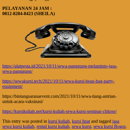
PELAYANAN 24 JAM :
0812-8284-8423 (SHEILA)
https://alatpesta.id/2021/10/11/sewa-panggung-melaminto-jasa-
sewa-panggung/
https://sewakursi.tech/2021/10/11/sewa-kursi-bean-bag-party-
equipment/
https://bintangsaranaevent.com/2021/10/11/sewa-tiang-antrian-
untuk-acara-vaksinasi/
https://kursikuliah.net/kursi-kuliah-sewa-kursi-seminar-chitose/
This entry was posted in
kursi kuliah
,
kursi lipat
and tagged
jasa
sewa kursi kuliah
,
rental kursi kuliah
,
sewa kursi
,
sewa kursi Bogor
,