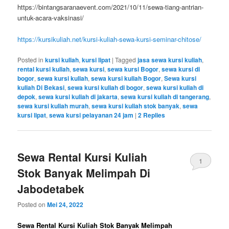
https://bintangsaranaevent.com/2021/10/11/sewa-tiang-antrian-
untuk-acara-vaksinasi/
https://kursikuliah.net/kursi-kuliah-sewa-kursi-seminar-chitose/
Posted in
kursi kuliah
,
kursi lipat
|
Tagged
jasa sewa kursi kuliah
,
rental kursi kuliah
,
sewa kursi
,
sewa kursi Bogor
,
sewa kursi di
bogor
,
sewa kursi kuliah
,
sewa kursi kuliah Bogor
,
Sewa kursi
kuliah Di Bekasi
,
sewa kursi kuliah di bogor
,
sewa kursi kuliah di
depok
,
sewa kursi kuliah di jakarta
,
sewa kursi kuliah di tangerang
,
sewa kursi kuliah murah
,
sewa kursi kuliah stok banyak
,
sewa
kursi lipat
,
sewa kursi pelayanan 24 jam
|
2
Replies
Sewa Rental Kursi Kuliah
1
Stok Banyak Melimpah Di
Jabodetabek
Posted on
Mei 24, 2022
Sewa Rental Kursi Kuliah Stok Banyak Melimpah