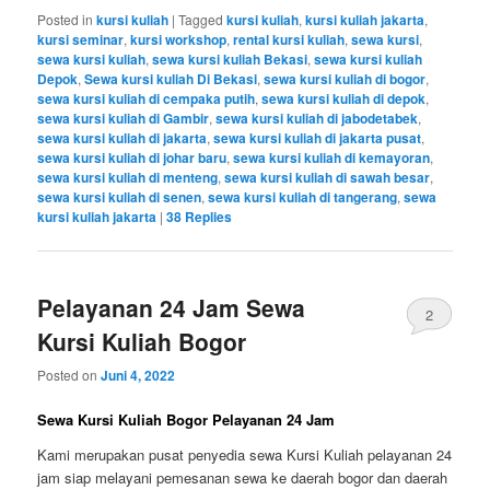
Posted in
kursi kuliah
|
Tagged
kursi kuliah
,
kursi kuliah jakarta
,
kursi seminar
,
kursi workshop
,
rental kursi kuliah
,
sewa kursi
,
sewa kursi kuliah
,
sewa kursi kuliah Bekasi
,
sewa kursi kuliah
Depok
,
Sewa kursi kuliah Di Bekasi
,
sewa kursi kuliah di bogor
,
sewa kursi kuliah di cempaka putih
,
sewa kursi kuliah di depok
,
sewa kursi kuliah di Gambir
,
sewa kursi kuliah di jabodetabek
,
sewa kursi kuliah di jakarta
,
sewa kursi kuliah di jakarta pusat
,
sewa kursi kuliah di johar baru
,
sewa kursi kuliah di kemayoran
,
sewa kursi kuliah di menteng
,
sewa kursi kuliah di sawah besar
,
sewa kursi kuliah di senen
,
sewa kursi kuliah di tangerang
,
sewa
kursi kuliah jakarta
|
38
Replies
Pelayanan 24 Jam Sewa
2
Kursi Kuliah Bogor
Posted on
Juni 4, 2022
Sewa Kursi Kuliah Bogor Pelayanan 24 Jam
Kami merupakan pusat penyedia sewa Kursi Kuliah pelayanan 24
jam siap melayani pemesanan sewa ke daerah bogor dan daerah