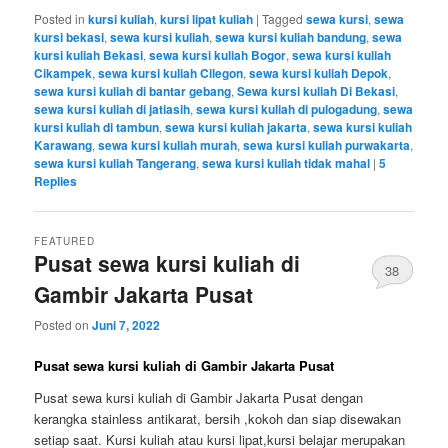
Posted in
kursi kuliah
,
kursi lipat kuliah
|
Tagged
sewa kursi
,
sewa
kursi bekasi
,
sewa kursi kuliah
,
sewa kursi kuliah bandung
,
sewa
kursi kuliah Bekasi
,
sewa kursi kuliah Bogor
,
sewa kursi kuliah
Cikampek
,
sewa kursi kuliah Cilegon
,
sewa kursi kuliah Depok
,
sewa kursi kuliah di bantar gebang
,
Sewa kursi kuliah Di Bekasi
,
sewa kursi kuliah di jatiasih
,
sewa kursi kuliah di pulogadung
,
sewa
kursi kuliah di tambun
,
sewa kursi kuliah jakarta
,
sewa kursi kuliah
Karawang
,
sewa kursi kuliah murah
,
sewa kursi kuliah purwakarta
,
sewa kursi kuliah Tangerang
,
sewa kursi kuliah tidak mahal
|
5
Replies
FEATURED
Pusat sewa kursi kuliah di
38
Gambir Jakarta Pusat
Posted on
Juni 7, 2022
Pusat sewa kursi kuliah di Gambir Jakarta Pusat
Pusat sewa kursi kuliah di Gambir Jakarta Pusat dengan
kerangka stainless antikarat, bersih ,kokoh dan siap disewakan
setiap saat. Kursi kuliah atau kursi lipat,kursi belajar merupakan