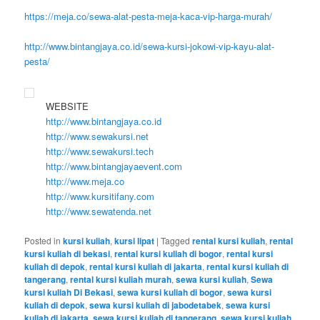
https://meja.co/sewa-alat-pesta-meja-kaca-vip-harga-murah/
http://www.bintangjaya.co.id/sewa-kursi-jokowi-vip-kayu-alat-
pesta/
WEBSITE
http://www.bintangjaya.co.id
http://www.sewakursi.net
http://www.sewakursi.tech
http://www.bintangjayaevent.com
http://www.meja.co
http://www.kursitifany.com
http://www.sewatenda.net
Posted in
kursi kuliah
,
kursi lipat
|
Tagged
rental kursi kuliah
,
rental
kursi kuliah di bekasi
,
rental kursi kuliah di bogor
,
rental kursi
kuliah di depok
,
rental kursi kuliah di jakarta
,
rental kursi kuliah di
tangerang
,
rental kursi kuliah murah
,
sewa kursi kuliah
,
Sewa
kursi kuliah Di Bekasi
,
sewa kursi kuliah di bogor
,
sewa kursi
kuliah di depok
,
sewa kursi kuliah di jabodetabek
,
sewa kursi
kuliah di jakarta
,
sewa kursi kuliah di tangerang
,
sewa kursi kuliah