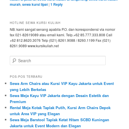
murah
,
sewa kursi lipat
|
1
Reply
HOTLINE SEWA KURSI KULIAH
NB: kami sangat senang apabila P.O. dan korespondensi via nomor
fax 021-82619089 atau email kami. Telp.+62 85.777.333.808 Call
+62 812.8620.3076 Telp (021) 8261.9088 / 8260.1199 Fax (021)
8261.9089 www.kursikuliah.net
Search
POS-POS TERBARU
Sewa Arm Chairs atau Kursi VIP Kayu Jakarta untuk Event
yang Lebih Berkelas
Sewa Meja Kayu VIP Jakarta dengan Desain Estetik dan
Premium
Rental Meja Kotak Taplak Putih, Kursi Arm Chairs Depok
untuk Area VIP yang Elegan
Sewa Meja Barstool Taplak Ketat Hitam SCBD Kuningan
Jakarta untuk Event Modern dan Elegan