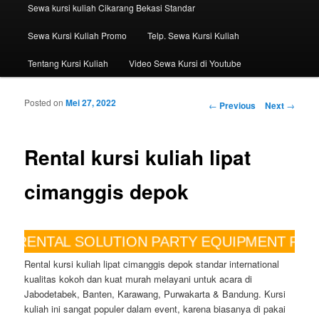
Sewa kursi kuliah Cikarang Bekasi Standar
Sewa Kursi Kuliah Promo
Telp. Sewa Kursi Kuliah
Tentang Kursi Kuliah
Video Sewa Kursi di Youtube
Posted on
Mei 27, 2022
Post navigation
←
Previous
Next
→
Rental kursi kuliah lipat
cimanggis depok
A RENTAL SOLUTION PARTY EQUIPMENT PELA
Rental kursi kuliah lipat cimanggis depok standar international
kualitas kokoh dan kuat murah melayani untuk acara di
Jabodetabek, Banten, Karawang, Purwakarta & Bandung. Kursi
kuliah ini sangat populer dalam event, karena biasanya di pakai