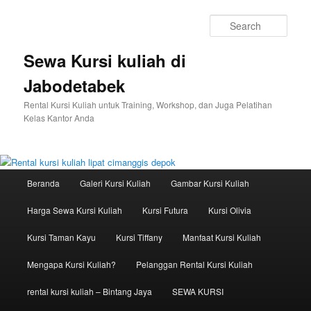
Sear
Sewa Kursi kuliah di
Jabodetabek
Rental Kursi Kuliah untuk Training, Workshop, dan Juga Pelatihan
Kelas Kantor Anda
Main menu
Beranda
Galeri Kursi Kuliah
Gambar Kursi Kuliah
Skip to primary content
Skip to secondary content
Harga Sewa Kursi Kuliah
Kursi Futura
Kursi Olivia
Kursi Taman Kayu
Kursi Tiffany
Manfaat Kursi Kuliah
Mengapa Kursi Kuliah?
Pelanggan Rental Kursi Kuliah
rental kursi kuliah – Bintang Jaya
SEWA KURSI