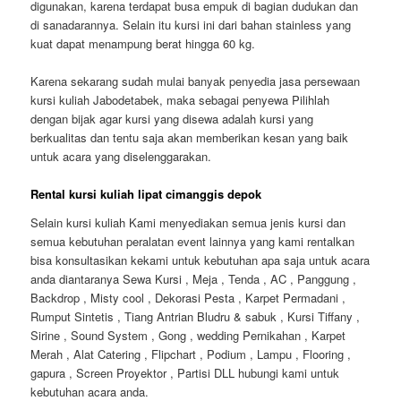
digunakan, karena terdapat busa empuk di bagian dudukan dan
di sanadarannya. Selain itu kursi ini dari bahan stainless yang
kuat dapat menampung berat hingga 60 kg.
Karena sekarang sudah mulai banyak penyedia jasa persewaan
kursi kuliah Jabodetabek, maka sebagai penyewa Pilihlah
dengan bijak agar kursi yang disewa adalah kursi yang
berkualitas dan tentu saja akan memberikan kesan yang baik
untuk acara yang diselenggarakan.
Rental kursi kuliah lipat cimanggis depok
Selain kursi kuliah Kami menyediakan semua jenis kursi dan
semua kebutuhan peralatan event lainnya yang kami rentalkan
bisa konsultasikan kekami untuk kebutuhan apa saja untuk acara
anda diantaranya Sewa Kursi , Meja , Tenda , AC , Panggung ,
Backdrop , Misty cool , Dekorasi Pesta , Karpet Permadani ,
Rumput Sintetis , Tiang Antrian Bludru & sabuk , Kursi Tiffany ,
Sirine , Sound System , Gong , wedding Pernikahan , Karpet
Merah , Alat Catering , Flipchart , Podium , Lampu , Flooring ,
gapura , Screen Proyektor , Partisi DLL hubungi kami untuk
kebutuhan acara anda.