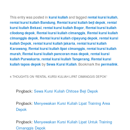
This entry was posted in
kursi kuliah
and tagged
rental kursi kuliah
,
rental kursi kuliah Bandung
,
Rental kursi kuliah beji depok
,
rental
kursi kuliah Bekasi
,
rental kursi kuliah Bogor
,
Rental kursi kuliah
cilodong depok
,
Rental kursi kuliah cimanggis
,
Rental kursi kuliah
cimanggis depok
,
Rental kursi kuliah cipayung depok
,
rental kursi
kuliah Depok
,
rental kursi kuliah jakarta
,
rental kursi kuliah
Karawang
,
Rental kursi kuliah lipat cimanggis
,
rental kursi kuliah
murah
,
Rental kursi kuliah pancoran mas depok
,
rental kursi
kuliah Purwakarta
,
rental kursi kuliah Tangerang
,
Rental kursi
kuliah tapos depok
by
Sewa Kursi Kuliah
. Bookmark the
permalink
.
4 THOUGHTS ON “
RENTAL KURSI KULIAH LIPAT CIMANGGIS DEPOK
”
Pingback:
Sewa Kursi Kuliah Chitose Beji Depok
Pingback:
Menyewakan Kursi Kuliah Lipat Training Area
Depok
Pingback:
Menyewakan Kursi Kuliah Lipat Untuk Training
Cimanggis Depok