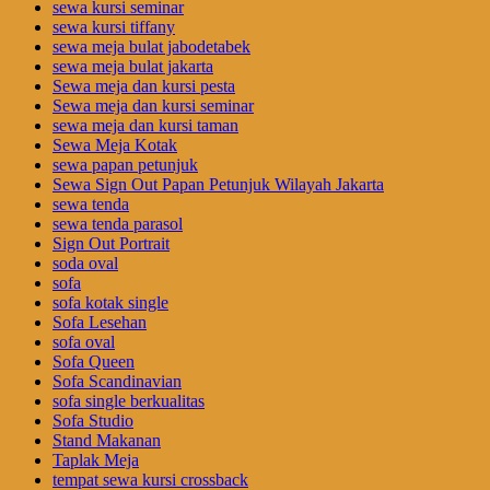
sewa kursi seminar
sewa kursi tiffany
sewa meja bulat jabodetabek
sewa meja bulat jakarta
Sewa meja dan kursi pesta
Sewa meja dan kursi seminar
sewa meja dan kursi taman
Sewa Meja Kotak
sewa papan petunjuk
Sewa Sign Out Papan Petunjuk Wilayah Jakarta
sewa tenda
sewa tenda parasol
Sign Out Portrait
soda oval
sofa
sofa kotak single
Sofa Lesehan
sofa oval
Sofa Queen
Sofa Scandinavian
sofa single berkualitas
Sofa Studio
Stand Makanan
Taplak Meja
tempat sewa kursi crossback