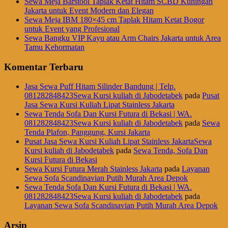
Sewa Meja Barstool Taplak Ketat Hitam SCBD Kuningan
Jakarta untuk Event Modern dan Elegan
Sewa Meja IBM 180×45 cm Taplak Hitam Ketat Bogor
untuk Event yang Profesional
Sewa Bangku VIP Kayu atau Arm Chairs Jakarta untuk Area
Tamu Kehormatan
Komentar Terbaru
Jasa Sewa Puff Hitam Silinder Bandung | Telp.
081282848423Sewa Kursi kuliah di Jabodetabek
pada
Pusat
Jasa Sewa Kursi Kuliah Lipat Stainless Jakarta
Sewa Tenda Sofa Dan Kursi Futura di Bekasi | WA.
081282848423Sewa Kursi kuliah di Jabodetabek
pada
Sewa
Tenda Plafon, Panggung, Kursi Jakarta
Pusat Jasa Sewa Kursi Kuliah Lipat Stainless JakartaSewa
Kursi kuliah di Jabodetabek
pada
Sewa Tenda, Sofa Dan
Kursi Futura di Bekasi
Sewa Kursi Futura Merah Stainless Jakarta
pada
Layanan
Sewa Sofa Scandinavian Putih Murah Area Depok
Sewa Tenda Sofa Dan Kursi Futura di Bekasi | WA.
081282848423Sewa Kursi kuliah di Jabodetabek
pada
Layanan Sewa Sofa Scandinavian Putih Murah Area Depok
Arsip