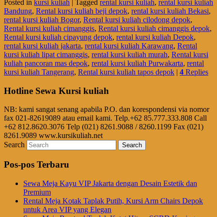
Posted in
kursi kuliah
|
Tagged
rental kursi kuliah
,
rental kursi kuliah
Bandung
,
Rental kursi kuliah beji depok
,
rental kursi kuliah Bekasi
,
rental kursi kuliah Bogor
,
Rental kursi kuliah cilodong depok
,
Rental kursi kuliah cimanggis
,
Rental kursi kuliah cimanggis depok
,
Rental kursi kuliah cipayung depok
,
rental kursi kuliah Depok
,
rental kursi kuliah jakarta
,
rental kursi kuliah Karawang
,
Rental
kursi kuliah lipat cimanggis
,
rental kursi kuliah murah
,
Rental kursi
kuliah pancoran mas depok
,
rental kursi kuliah Purwakarta
,
rental
kursi kuliah Tangerang
,
Rental kursi kuliah tapos depok
|
4
Replies
Hotline Sewa Kursi kuliah
NB: kami sangat senang apabila P.O. dan korespondensi via nomor
fax 021-82619089 atau email kami. Telp.+62 85.777.333.808 Call
+62 812.8620.3076 Telp (021) 8261.9088 / 8260.1199 Fax (021)
8261.9089 www.kursikuliah.net
Search
Pos-pos Terbaru
Sewa Meja Kayu VIP Jakarta dengan Desain Estetik dan
Premium
Rental Meja Kotak Taplak Putih, Kursi Arm Chairs Depok
untuk Area VIP yang Elegan