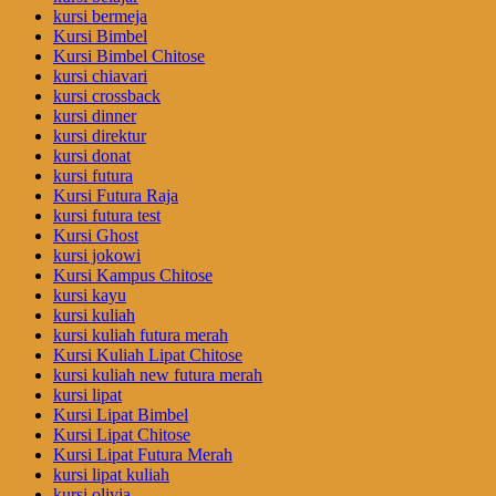
kursi bermeja
Kursi Bimbel
Kursi Bimbel Chitose
kursi chiavari
kursi crossback
kursi dinner
kursi direktur
kursi donat
kursi futura
Kursi Futura Raja
kursi futura test
Kursi Ghost
kursi jokowi
Kursi Kampus Chitose
kursi kayu
kursi kuliah
kursi kuliah futura merah
Kursi Kuliah Lipat Chitose
kursi kuliah new futura merah
kursi lipat
Kursi Lipat Bimbel
Kursi Lipat Chitose
Kursi Lipat Futura Merah
kursi lipat kuliah
kursi olivia