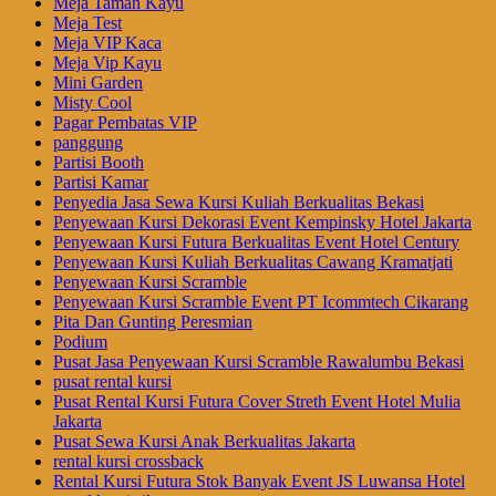
Meja Taman Kayu
Meja Test
Meja VIP Kaca
Meja Vip Kayu
Mini Garden
Misty Cool
Pagar Pembatas VIP
panggung
Partisi Booth
Partisi Kamar
Penyedia Jasa Sewa Kursi Kuliah Berkualitas Bekasi
Penyewaan Kursi Dekorasi Event Kempinsky Hotel Jakarta
Penyewaan Kursi Futura Berkualitas Event Hotel Century
Penyewaan Kursi Kuliah Berkualitas Cawang Kramatjati
Penyewaan Kursi Scramble
Penyewaan Kursi Scramble Event PT Icommtech Cikarang
Pita Dan Gunting Peresmian
Podium
Pusat Jasa Penyewaan Kursi Scramble Rawalumbu Bekasi
pusat rental kursi
Pusat Rental Kursi Futura Cover Streth Event Hotel Mulia
Jakarta
Pusat Sewa Kursi Anak Berkualitas Jakarta
rental kursi crossback
Rental Kursi Futura Stok Banyak Event JS Luwansa Hotel