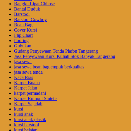
Bangku Lipat Chitose
Bantal Duduk
Barstool
Barstool Cowboy
Bean Bag
Cover Kursi
Flip Chart
flooring
Gubukan
Gudang Penyewaan Tenda Plafon Tangerang
Jasa Penyewaan Kursi Kuliah Stok Banyak Tangerang
jasa sewa
jasa sewa bean bag empuk berkualitas
jasa sewa tenda
Kaca Rias
Karpet Buana
Karpet Jalan
karpet permadani
Karpet Rumput Sintetis
Karpet Sajadah
kursi
kursi anak
kursi anak plastik
kursi barstool
kursi belajar