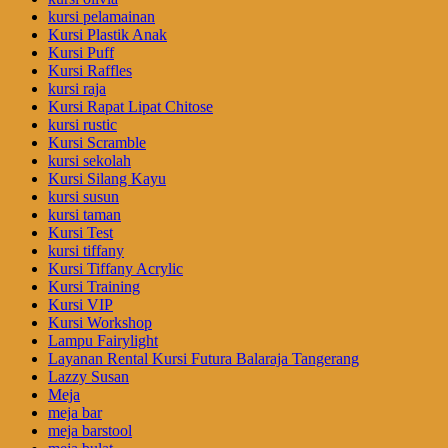
kursi pelamainan
Kursi Plastik Anak
Kursi Puff
Kursi Raffles
kursi raja
Kursi Rapat Lipat Chitose
kursi rustic
Kursi Scramble
kursi sekolah
Kursi Silang Kayu
kursi susun
kursi taman
Kursi Test
kursi tiffany
Kursi Tiffany Acrylic
Kursi Training
Kursi VIP
Kursi Workshop
Lampu Fairylight
Layanan Rental Kursi Futura Balaraja Tangerang
Lazzy Susan
Meja
meja bar
meja barstool