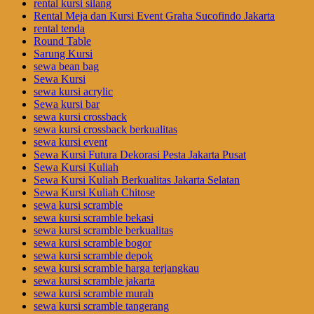
rental kursi silang
Rental Meja dan Kursi Event Graha Sucofindo Jakarta
rental tenda
Round Table
Sarung Kursi
sewa bean bag
Sewa Kursi
sewa kursi acrylic
Sewa kursi bar
sewa kursi crossback
sewa kursi crossback berkualitas
sewa kursi event
Sewa Kursi Futura Dekorasi Pesta Jakarta Pusat
Sewa Kursi Kuliah
Sewa Kursi Kuliah Berkualitas Jakarta Selatan
Sewa Kursi Kuliah Chitose
sewa kursi scramble
sewa kursi scramble bekasi
sewa kursi scramble berkualitas
sewa kursi scramble bogor
sewa kursi scramble depok
sewa kursi scramble harga terjangkau
sewa kursi scramble jakarta
sewa kursi scramble murah
sewa kursi scramble tangerang