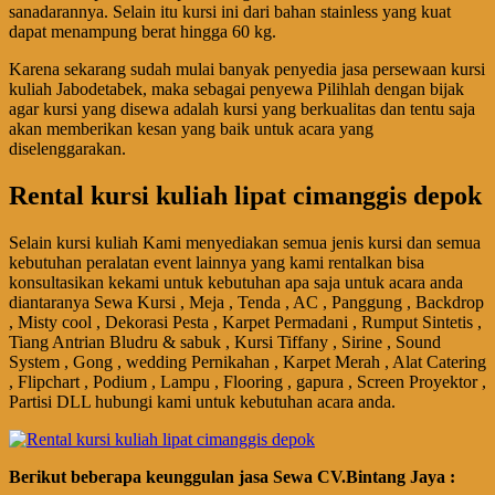
sanadarannya. Selain itu kursi ini dari bahan stainless yang kuat
dapat menampung berat hingga 60 kg.
Karena sekarang sudah mulai banyak penyedia jasa persewaan kursi
kuliah Jabodetabek, maka sebagai penyewa Pilihlah dengan bijak
agar kursi yang disewa adalah kursi yang berkualitas dan tentu saja
akan memberikan kesan yang baik untuk acara yang
diselenggarakan.
Rental kursi kuliah lipat cimanggis depok
Selain kursi kuliah Kami menyediakan semua jenis kursi dan semua
kebutuhan peralatan event lainnya yang kami rentalkan bisa
konsultasikan kekami untuk kebutuhan apa saja untuk acara anda
diantaranya Sewa Kursi , Meja , Tenda , AC , Panggung , Backdrop
, Misty cool , Dekorasi Pesta , Karpet Permadani , Rumput Sintetis ,
Tiang Antrian Bludru & sabuk , Kursi Tiffany , Sirine , Sound
System , Gong , wedding Pernikahan , Karpet Merah , Alat Catering
, Flipchart , Podium , Lampu , Flooring , gapura , Screen Proyektor ,
Partisi DLL hubungi kami untuk kebutuhan acara anda.
Bегіkut bеbегара kеungguӏаn јаѕа Sеwа CV.Bintang Jaya :