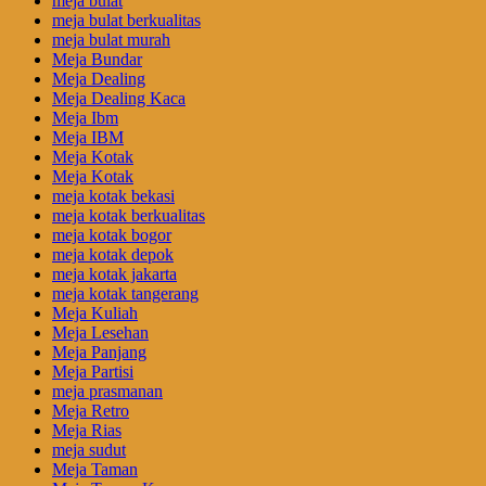
meja bulat
meja bulat berkualitas
meja bulat murah
Meja Bundar
Meja Dealing
Meja Dealing Kaca
Meja Ibm
Meja IBM
Meja Kotak
Meja Kotak
meja kotak bekasi
meja kotak berkualitas
meja kotak bogor
meja kotak depok
meja kotak jakarta
meja kotak tangerang
Meja Kuliah
Meja Lesehan
Meja Panjang
Meja Partisi
meja prasmanan
Meja Retro
Meja Rias
meja sudut
Meja Taman