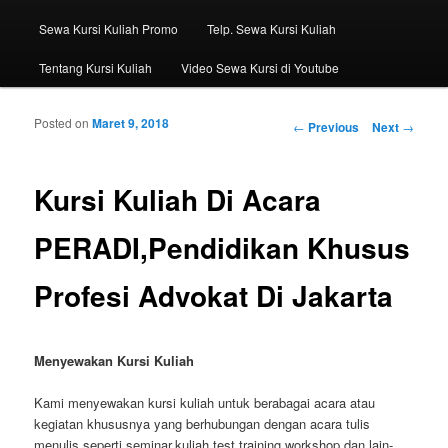
Sewa Kursi Kuliah Promo
Telp. Sewa Kursi Kuliah
Tentang Kursi Kuliah
Video Sewa Kursi di Youtube
Posted on
Maret 9, 2018
Post navigation
←
Previous
Next
→
Kursi Kuliah Di Acara
PERADI,Pendidikan Khusus
Profesi Advokat Di Jakarta
Menyewakan Kursi Kuliah
Kami menyewakan kursi kuliah untuk berabagai acara atau
kegiatan khususnya yang berhubungan dengan acara tulis
menulis seperti seminar,kuliah,test,training,workshop dan lain-