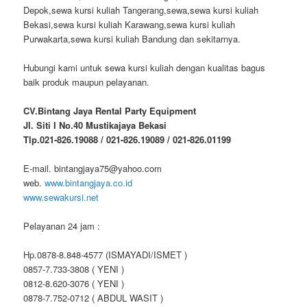
Depok,sewa kursi kuliah Tangerang,sewa,sewa kursi kuliah
Bekasi,sewa kursi kuliah Karawang,sewa kursi kuliah
Purwakarta,sewa kursi kuliah Bandung dan sekitarnya.
Hubungi kami untuk sewa kursi kuliah dengan kualitas bagus
baik produk maupun pelayanan.
CV.Bintang Jaya Rental Party Equipment
Jl. Siti I No.40 Mustikajaya Bekasi
Tlp.021-826.19088 / 021-826.19089 / 021-826.01199
E-mail. bintangjaya75@yahoo.com
web.
www.bintangjaya.co.id
www.sewakursi.net
Pelayanan 24 jam :
Hp.0878-8.848-4577 (ISMAYADI/ISMET )
0857-7.733-3808 ( YENI )
0812-8.620-3076 ( YENI )
0878-7.752-0712 ( ABDUL WASIT )