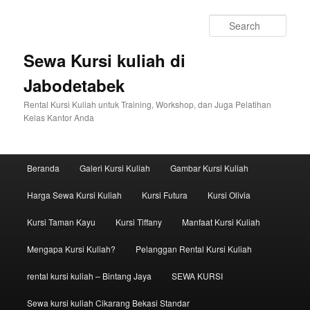
Sear
Sewa Kursi kuliah di
Jabodetabek
Rental Kursi Kuliah untuk Training, Workshop, dan Juga Pelatihan
Kelas Kantor Anda
Main menu
Beranda
Galeri Kursi Kuliah
Gambar Kursi Kuliah
Skip to primary content
Skip to secondary content
Harga Sewa Kursi Kuliah
Kursi Futura
Kursi Olivia
Kursi Taman Kayu
Kursi Tiffany
Manfaat Kursi Kuliah
Mengapa Kursi Kuliah?
Pelanggan Rental Kursi Kuliah
rental kursi kuliah – Bintang Jaya
SEWA KURSI
Sewa kursi kuliah Cikarang Bekasi Standar