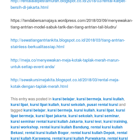
http://rentalalatpestamurah.blogspot.co.id/2018/03/rental-karpet-
bersih-di-jakarta.html
https://tendabersamajaya.wordpress.com/2018/03/09/menyewakan-
tiang-antrian-model-sabuk-tarik-dan-tiang-antrian-tali-bludru/
http://sewatiangantriankita.blogspot.co.id/2018/03/tiang-antrian-
stainless-berkualitassiap.html
http://meja.co/menyewakan-meja-kotak-taplak-merah-marun-
untuk-setiap-event-anda/
http://sewakursimejakita.blogspot.co.id/2018/03/rental-meja-
kotak-dengan-taplak-merah.html
This entry was posted in
kursi belajar
,
kursi bermeja
,
kursi kuliah
,
kursi lipat
,
kursi lipat kuliah
,
kursi sekolah
,
pusat rental kursi
and
tagged
kursi belajar
,
kursi bermeja
,
kursi kuliah
,
kursi lipat
,
kursi
lipat bermeja
,
kursi lipat jakarta
,
kursi sekolah
,
kursi seminar
,
kursi seminar rental kursi kuliah Jakarta
,
kursi test
,
kursi training
,
kursi workshop
,
rental kursi kuliah Bandung
,
rental kursi kuliah
Bekasi
,
rental kursi kuliah Bogor
,
rental kursi kuliah Depok
,
rental
kursi kuliah Karawang
,
rental kursi kuliah Purwakarta
,
rental kursi