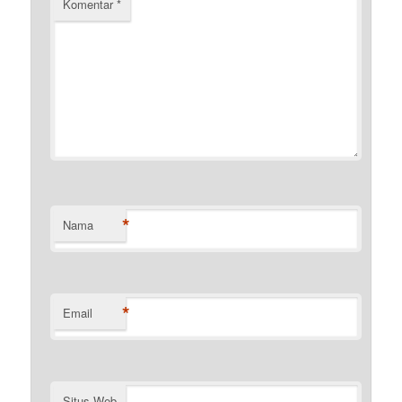
Komentar
*
*
Nama
*
Email
Situs Web