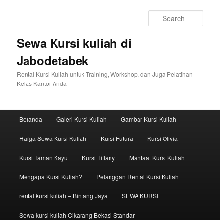
Sear
Sewa Kursi kuliah di
Jabodetabek
Rental Kursi Kuliah untuk Training, Workshop, dan Juga Pelatihan
Kelas Kantor Anda
Main menu
Beranda
Galeri Kursi Kuliah
Gambar Kursi Kuliah
Skip to primary content
Skip to secondary content
Harga Sewa Kursi Kuliah
Kursi Futura
Kursi Olivia
Kursi Taman Kayu
Kursi Tiffany
Manfaat Kursi Kuliah
Mengapa Kursi Kuliah?
Pelanggan Rental Kursi Kuliah
rental kursi kuliah – Bintang Jaya
SEWA KURSI
Sewa kursi kuliah Cikarang Bekasi Standar