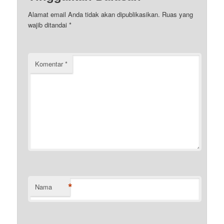
Alamat email Anda tidak akan dipublikasikan.
Ruas yang
wajib ditandai
*
Komentar
*
*
Nama