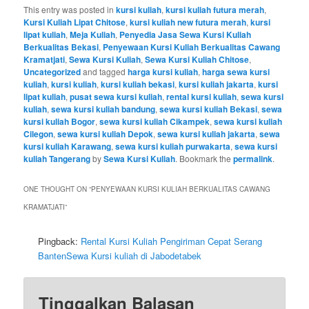
This entry was posted in
kursi kuliah
,
kursi kuliah futura merah
,
Kursi Kuliah Lipat Chitose
,
kursi kuliah new futura merah
,
kursi
lipat kuliah
,
Meja Kuliah
,
Penyedia Jasa Sewa Kursi Kuliah
Berkualitas Bekasi
,
Penyewaan Kursi Kuliah Berkualitas Cawang
Kramatjati
,
Sewa Kursi Kuliah
,
Sewa Kursi Kuliah Chitose
,
Uncategorized
and tagged
harga kursi kuliah
,
harga sewa kursi
kuliah
,
kursi kuliah
,
kursi kuliah bekasi
,
kursi kuliah jakarta
,
kursi
lipat kuliah
,
pusat sewa kursi kuliah
,
rental kursi kuliah
,
sewa kursi
kuliah
,
sewa kursi kuliah bandung
,
sewa kursi kuliah Bekasi
,
sewa
kursi kuliah Bogor
,
sewa kursi kuliah Cikampek
,
sewa kursi kuliah
Cilegon
,
sewa kursi kuliah Depok
,
sewa kursi kuliah jakarta
,
sewa
kursi kuliah Karawang
,
sewa kursi kuliah purwakarta
,
sewa kursi
kuliah Tangerang
by
Sewa Kursi Kuliah
. Bookmark the
permalink
.
ONE THOUGHT ON “
PENYEWAAN KURSI KULIAH BERKUALITAS CAWANG
KRAMATJATI
”
Pingback:
Rental Kursi Kuliah Pengiriman Cepat Serang
BantenSewa Kursi kuliah di Jabodetabek
Tinggalkan Balasan