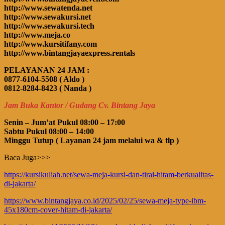
http://www.sewatenda.net
http://www.sewakursi.net
http://www.sewakursi.tech
http://www.meja.co
http://www.kursitifany.com
http://www.bintangjayaexpress.rentals
PELAYANAN 24 JAM :
0877-6104-5508 ( Aldo )
0812-8284-8423 ( Nanda )
Jam Buka Kantor / Gudang Cv. Bintang Jaya
Senin – Jum’at Pukul 08:00 – 17:00
Sabtu Pukul 08:00 – 14:00
Minggu Tutup ( Layanan 24 jam melalui wa & tlp )
Baca Juga>>>
https://kursikuliah.net/sewa-meja-kursi-dan-tirai-hitam-berkualitas-
di-jakarta/
https://www.bintangjaya.co.id/2025/02/25/sewa-meja-type-ibm-
45x180cm-cover-hitam-di-jakarta/