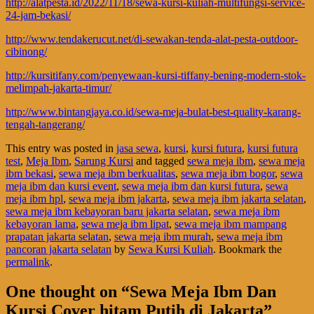
http://alatpesta.id/2022/11/18/sewa-kursi-kuliah-multifungsi-service-
24-jam-bekasi/
http://www.tendakerucut.net/di-sewakan-tenda-alat-pesta-outdoor-
cibinong/
http://kursitifany.com/penyewaan-kursi-tiffany-bening-modern-stok-
melimpah-jakarta-timur/
http://www.bintangjaya.co.id/sewa-meja-bulat-best-quality-karang-
tengah-tangerang/
This entry was posted in
jasa sewa
,
kursi
,
kursi futura
,
kursi futura
test
,
Meja Ibm
,
Sarung Kursi
and tagged
sewa meja ibm
,
sewa meja
ibm bekasi
,
sewa meja ibm berkualitas
,
sewa meja ibm bogor
,
sewa
meja ibm dan kursi event
,
sewa meja ibm dan kursi futura
,
sewa
meja ibm hpl
,
sewa meja ibm jakarta
,
sewa meja ibm jakarta selatan
,
sewa meja ibm kebayoran baru jakarta selatan
,
sewa meja ibm
kebayoran lama
,
sewa meja ibm lipat
,
sewa meja ibm mampang
prapatan jakarta selatan
,
sewa meja ibm murah
,
sewa meja ibm
pancoran jakarta selatan
by
Sewa Kursi Kuliah
. Bookmark the
permalink
.
One thought on “
Sewa Meja Ibm Dan
Kursi Cover hitam Putih di Jakarta
”